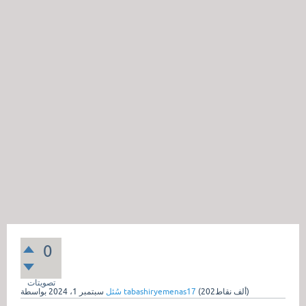
0
تصويتات
نقاط)
202ألف
(
tabashiryemenas17
بواسطة
سُئل
سبتمبر 1، 2024