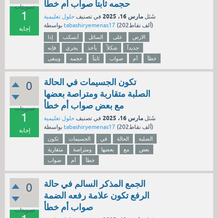
حجمه ثابتاً صواب أم خطأ
تصويتات
1
مارس 16، 2025
سُئل
في تصنيف
حلول تعليمية
نقاط)
202ألف
(
tabashiryemenas17
بواسطة
إجابة
الارض
على
السائل
أنسكب
إذا
جديداً
شكلاً
يأخذ
يجري
فإنه
خطأ
أم
صواب
ثابتاً
حجمه
ويبقى
تكون الجسيمات في الحالة
0
الصلبة متقاربة ومتراصة بعضها
مع بعض صواب أم خطأ
تصويتات
1
مارس 16، 2025
سُئل
في تصنيف
حلول تعليمية
نقاط)
202ألف
(
tabashiryemenas17
بواسطة
إجابة
الصلبة
الحالة
في
الجسيمات
تكون
بعض
مع
بعضها
ومتراصة
متقاربة
خطأ
أم
صواب
الجمع المذكر السالم في حالة
0
الرفع تكون علامة رفعه الضمة
صواب أم خطأ
تصويتات