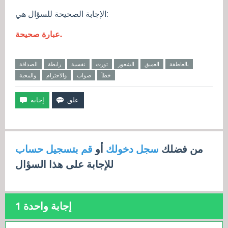
الإجابة الصحيحة للسؤال هي:
عبارة صحيحة.
بالعاطفة
العميق
الشعور
تورث
نفسية
رابطة
الصداقة
خطأ
صواب
والاحترام
والمحبة
من فضلك
سجل دخولك
أو
قم بتسجيل حساب
للإجابة على هذا السؤال
إجابة واحدة
1