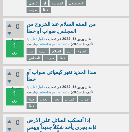
المستشفى
المدرسة
أو
كالعمل
خطأ
صواب
من السنه السلام عند الخروج من
0
المجلس. صواب أو خطأ
يونيو 16، 2025
سُئل
في تصنيف
حلول تعليمية
تصويتات
1
نقاط)
202ألف
(
tabashiryemenas17
بواسطة
الخروج
عند
السلام
السنه
من
إجابة
خطأ
صواب
المجلس
صدا الحديد تغير كيميائي صواب أو
0
خطأ
يونيو 16، 2025
سُئل
في تصنيف
حلول تعليمية
تصويتات
1
نقاط)
202ألف
(
tabashiryemenas17
بواسطة
صواب
كيميائي
تغير
الحديد
صدا
إجابة
خطأ
إذا أنسكب السائل على الارض
0
فإنه يجري يأخذ شكلاً جديداً ويبقى