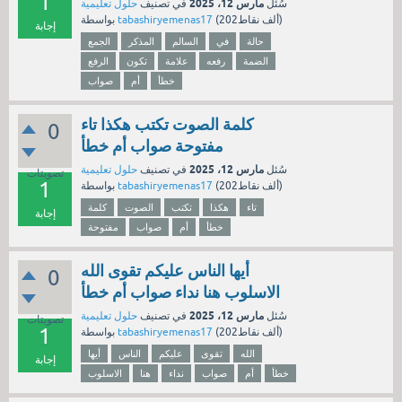
1
مارس 12، 2025
سُئل
في تصنيف
حلول تعليمية
نقاط)
202ألف
(
tabashiryemenas17
بواسطة
إجابة
حالة
في
السالم
المذكر
الجمع
الضمة
رفعه
علامة
تكون
الرفع
خطأ
أم
صواب
كلمة الصوت تكتب هكذا تاء
0
مفتوحة صواب أم خطأ
مارس 12، 2025
سُئل
في تصنيف
حلول تعليمية
تصويتات
1
نقاط)
202ألف
(
tabashiryemenas17
بواسطة
تاء
هكذا
تكتب
الصوت
كلمة
إجابة
خطأ
أم
صواب
مفتوحة
أيها الناس عليكم تقوى الله
0
الاسلوب هنا نداء صواب أم خطأ
مارس 12، 2025
سُئل
في تصنيف
حلول تعليمية
تصويتات
1
نقاط)
202ألف
(
tabashiryemenas17
بواسطة
الله
تقوى
عليكم
الناس
أيها
إجابة
خطأ
أم
صواب
نداء
هنا
الاسلوب