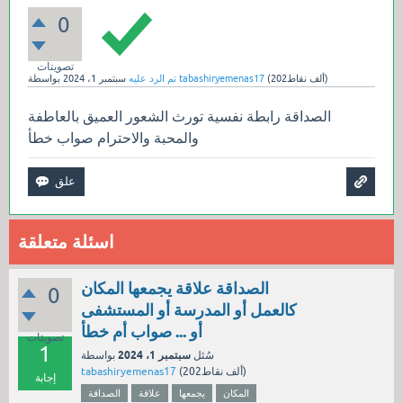
0
تصويتات
نقاط)
202ألف
(
tabashiryemenas17
بواسطة
تم الرد عليه
سبتمبر 1، 2024
الصداقة رابطة نفسية تورث الشعور العميق بالعاطفة
والمحبة والاحترام صواب خطأ
اسئلة متعلقة
الصداقة علاقة يجمعها المكان
0
كالعمل أو المدرسة أو المستشفى
أو ... صواب أم خطأ
تصويتات
1
سبتمبر 1، 2024
سُئل
بواسطة
نقاط)
202ألف
(
tabashiryemenas17
إجابة
المكان
يجمعها
علاقة
الصداقة