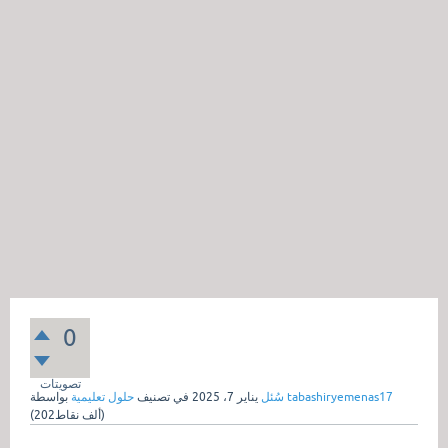
0
تصويتات
tabashiryemenas17
بواسطة
سُئل
يناير 7، 2025
في تصنيف
حلول تعليمية
نقاط)
202ألف
(