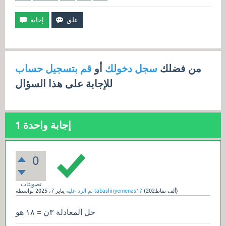
من فضلك
سجل دخولك
أو
قم بتسجيل حساب
للإجابة على هذا السؤال
إجابة واحدة
1
0
تصويتات
نقاط)
202ألف
(
tabashiryemenas17
بواسطة
تم الرد عليه
يناير 7، 2025
حل المعادلة ٣ن = ١٨ هو