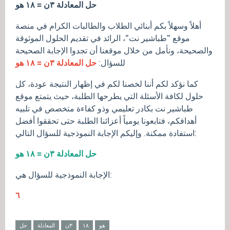
حل المعادلة ٣ن = ١٨ هو
أهلاً وسهلاً بكم أبنائي الطلاب والطالبات الكرام في منصة
موقع "طباشير نت"، الرائد في تقديم الحلول الموثوقة
والصحيحة، ونأمل من خلال موقعنا أن تجدوا الإجابة الصحيحة
للسؤال:
حل المعادلة ٣ن = ١٨ هو
كما نؤكد لكم أننا لخصنا لكم في إظهار النتيجة عودة، كل
حلول لكافة الأسئلة التي يطرحها الطلبة، حيث يتمتع موقع
طباشير نت بكادر تعليمي وذو كفاءة متخصص في تلبيه
أهدافكم، فتابعونا يومياً أعزائنا الطلبة حتى تحققوا أفضل
استفادة ممكنة. وإليكم الإجابة النموذجية للسؤال التالي:
حل المعادلة ٣ن = ١٨ هو
الإجابة النموذجية للسؤال هي:
٦
هو
١٨
٣ن
المعادلة
حل