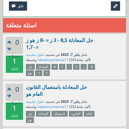
اسئلة متعلقة
حل المعادلة 8,5 - 3 ز = -8 ز هو ز
0
= -1,7
يناير 7، 2025
سُئل
في تصنيف
حلول تعليمية
تصويتات
1
نقاط)
202ألف
(
tabashiryemenas17
بواسطة
-8
ز
3
-
5
8
المعادلة
حل
إجابة
7
-1
هو
حل المعادلة باستعمال القانون
0
العام هو
يناير 7، 2025
سُئل
في تصنيف
حلول تعليمية
تصويتات
1
نقاط)
202ألف
(
tabashiryemenas17
بواسطة
العام
القانون
باستعمال
المعادلة
حل
إجابة
هو