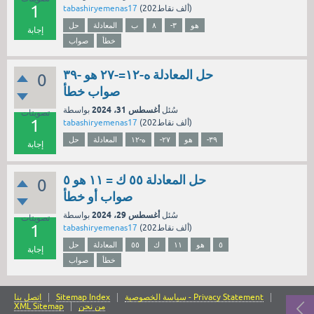
1
نقاط)
202ألف
(
tabashiryemenas17
هو
-٣
٨
ب
المعادلة
حل
إجابة
خطأ
صواب
حل المعادلة ه-١٢=-٢٧ هو -٣٩
0
صواب خطأ
أغسطس 31، 2024
سُئل
بواسطة
تصويتات
1
نقاط)
202ألف
(
tabashiryemenas17
-٣٩
هو
-٢٧
ه-١٢
المعادلة
حل
إجابة
حل المعادلة ٥٥ ك = ١١ هو ٥
0
صواب أو خطأ
أغسطس 29، 2024
سُئل
بواسطة
تصويتات
1
نقاط)
202ألف
(
tabashiryemenas17
٥
هو
١١
ك
٥٥
المعادلة
حل
إجابة
خطأ
صواب
سياسة الخصوصية - Privacy Statement
Sitemap Index
اتصل بنا
من نحن
XML Sitemap