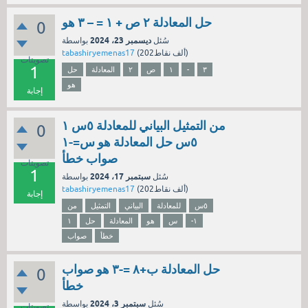
حل المعادلة ٢ ص + ١ = – ٣ هو
0
ديسمبر 23، 2024
سُئل
بواسطة
نقاط)
202ألف
(
tabashiryemenas17
تصويتات
1
٣
-
١
ص
٢
المعادلة
حل
هو
إجابة
من التمثيل البياني للمعادلة ٥س ١
0
٥س حل المعادلة هو س=-١
صواب خطأ
تصويتات
1
سبتمبر 17، 2024
سُئل
بواسطة
نقاط)
202ألف
(
tabashiryemenas17
إجابة
٥س
للمعادلة
البياني
التمثيل
من
-١
س
هو
المعادلة
حل
١
خطأ
صواب
حل المعادلة ب+٨ =-٣ هو صواب
0
خطأ
سبتمبر 3، 2024
سُئل
بواسطة
تصويتات