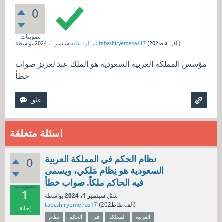
0
تصويتات
نقاط)
202ألف
(
tabashiryemenas17
بواسطة
تم الرد عليه
سبتمبر 1، 2024
مؤسس المملكة العربية السعودية هو الملك عبدالعزيز صواب
خطأ
اسئلة متعلقة
نظام الحكم في المملكة العربية
0
السعودية هو نِظام مَلَكي، ويسمى
فيه الحاكم ملكاً. صواب خطأ
تصويتات
1
سبتمبر 1، 2024
سُئل
بواسطة
نقاط)
202ألف
(
tabashiryemenas17
إجابة
العربية
المملكة
في
الحكم
نظام