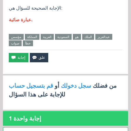
الإجابة الصحيحة للسؤال هي:
عبارة صائبة.
عبدالعزيز
الملك
هو
السعودية
العربية
المملكة
مؤسس
خطأ
صواب
من فضلك
سجل دخولك
أو
قم بتسجيل حساب
للإجابة على هذا السؤال
إجابة واحدة
1