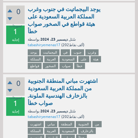
يوجد البيجماتيت في جنوب وغرب
0
المملكة العربية السعودية على
هيئة قواطع في الصخور صواب
تصويتات
1
خطأ
ديسمبر 23، 2024
سُئل
بواسطة
إجابة
نقاط)
202ألف
(
tabashiryemenas17
وغرب
جنوب
في
البيجماتيت
يوجد
هيئة
على
السعودية
العربية
المملكة
خطأ
صواب
الصخور
قواطع
اشتهرت مباني المنطقة الجنوبية
0
من المملكة العربية السعودية
بالزخارف الهندسية الملونة.
تصويتات
1
صواب خطأ
ديسمبر 23، 2024
سُئل
بواسطة
إجابة
نقاط)
202ألف
(
tabashiryemenas17
من
الجنوبية
المنطقة
مباني
اشتهرت
بالزخارف
السعودية
العربية
المملكة
خطأ
صواب
الملونة
الهندسية