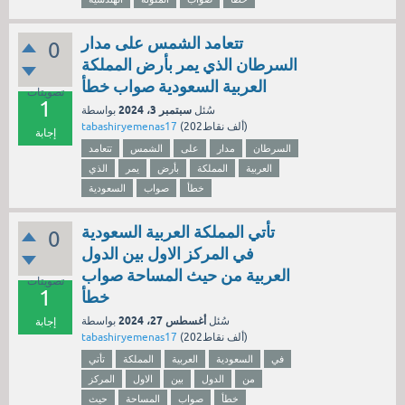
تتعامد الشمس على مدار
0
السرطان الذي يمر بأرض المملكة
العربية السعودية صواب خطأ
تصويتات
1
سبتمبر 3، 2024
سُئل
بواسطة
نقاط)
202ألف
(
tabashiryemenas17
إجابة
السرطان
مدار
على
الشمس
تتعامد
العربية
المملكة
بأرض
يمر
الذي
خطأ
صواب
السعودية
تأتي المملكة العربية السعودية
0
في المركز الاول بين الدول
العربية من حيث المساحة صواب
تصويتات
1
خطأ
أغسطس 27، 2024
سُئل
بواسطة
إجابة
نقاط)
202ألف
(
tabashiryemenas17
في
السعودية
العربية
المملكة
تأتي
من
الدول
بين
الاول
المركز
خطأ
صواب
المساحة
حيث