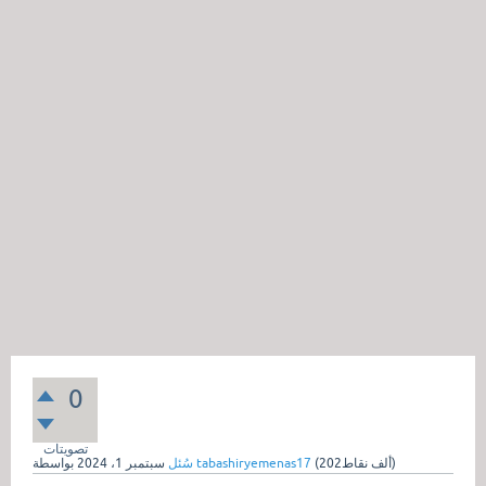
0
تصويتات
نقاط)
202ألف
(
tabashiryemenas17
بواسطة
سُئل
سبتمبر 1، 2024