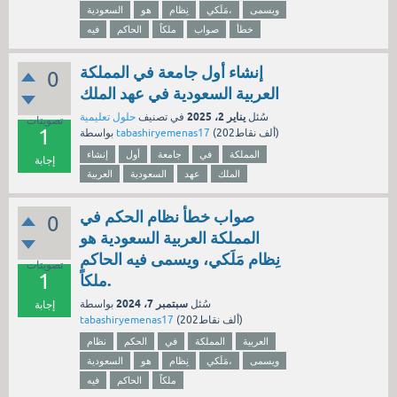
ويسمى
مَلَكي،
نِظام
هو
السعودية
خطأ
صواب
ملكاً
الحاكم
فيه
إنشاء أول جامعة في المملكة
0
العربية السعودية في عهد الملك
يناير 2، 2025
سُئل
في تصنيف
حلول تعليمية
تصويتات
1
نقاط)
202ألف
(
tabashiryemenas17
بواسطة
المملكة
في
جامعة
أول
إنشاء
إجابة
الملك
عهد
السعودية
العربية
صواب خطأ نظام الحكم في
0
المملكة العربية السعودية هو
نِظام مَلَكي، ويسمى فيه الحاكم
تصويتات
1
ملكاً.
سبتمبر 7، 2024
سُئل
بواسطة
إجابة
نقاط)
202ألف
(
tabashiryemenas17
العربية
المملكة
في
الحكم
نظام
ويسمى
مَلَكي،
نِظام
هو
السعودية
ملكاً
الحاكم
فيه