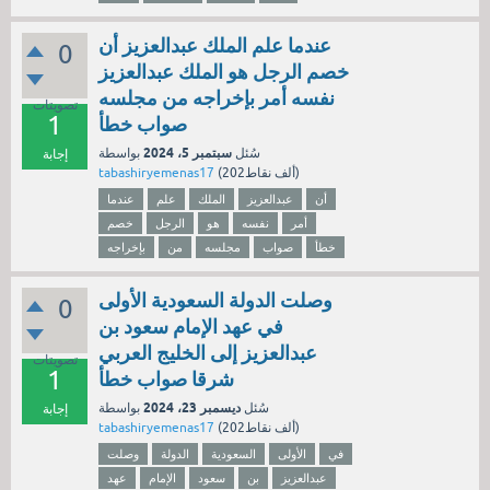
عندما علم الملك عبدالعزيز أن
0
خصم الرجل هو الملك عبدالعزيز
نفسه أمر بإخراجه من مجلسه
تصويتات
1
صواب خطأ
سبتمبر 5، 2024
سُئل
بواسطة
إجابة
نقاط)
202ألف
(
tabashiryemenas17
أن
عبدالعزيز
الملك
علم
عندما
أمر
نفسه
هو
الرجل
خصم
خطأ
صواب
مجلسه
من
بإخراجه
وصلت الدولة السعودية الأولى
0
في عهد الإمام سعود بن
عبدالعزيز إلى الخليج العربي
تصويتات
1
شرقا صواب خطأ
ديسمبر 23، 2024
سُئل
بواسطة
إجابة
نقاط)
202ألف
(
tabashiryemenas17
في
الأولى
السعودية
الدولة
وصلت
عبدالعزيز
بن
سعود
الإمام
عهد