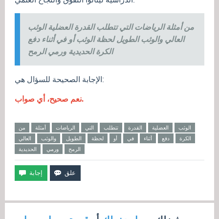
من أمثلة الرياضات التي تتطلب القدرة العضلية الوثب
العالي والوثب الطويل لحظة الوثب أو في أثناء دفع
الكرة الحديدية ورمي الرمح
الإجابة الصحيحة للسؤال هي:
نعم صحيح، أي صواب.
الوثب
العضلية
القدرة
تتطلب
التي
الرياضات
أمثلة
من
الكرة
دفع
أثناء
في
أو
لحظة
الطويل
والوثب
العالي
الرمح
ورمي
الحديدية