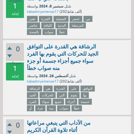
تصويتات
1
سبتمبر 8، 2024
سُئل
بواسطة
نقاط)
202ألف
(
tabashiryemenas17
إجابة
من
عنصر
العضلية
القدرة
تعتبر
المرتبطة
البدنية
اللياقة
عناصر
خطأ
صواب
بالصحة
الرشاقة هي القدرة على التوافق
0
الجيد للحركات التي يقوم بها الفرد
سواء جميع أجزاء جسمة أو جزء
تصويتات
1
منه صواب خطأ
أغسطس 26، 2024
سُئل
بواسطة
إجابة
نقاط)
202ألف
(
tabashiryemenas17
التوافق
على
القدرة
هي
الرشاقة
بها
يقوم
التي
للحركات
الجيد
جسمة
أجزاء
جميع
سواء
الفرد
خطأ
صواب
منه
جزء
أو
من الآداب التي ينبغي مراعاتها
0
أثناء تلاوة القرآن الكريم