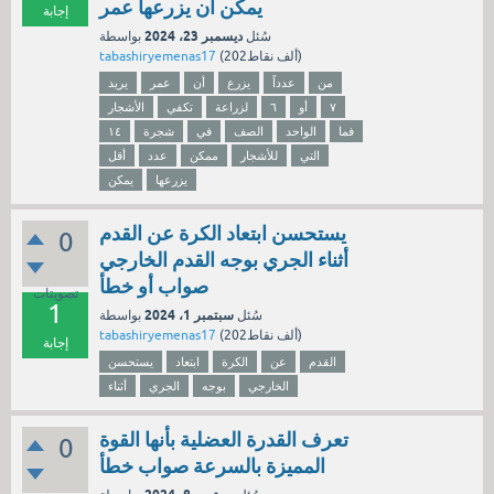
يمكن أن يزرعها عمر
إجابة
ديسمبر 23، 2024
سُئل
بواسطة
نقاط)
202ألف
(
tabashiryemenas17
من
عدداً
يزرع
أن
عمر
يريد
٧
أو
٦
لزراعة
تكفي
الأشجار
فما
الواحد
الصف
في
شجرة
١٤
التي
للأشجار
ممكن
عدد
أقل
يزرعها
يمكن
يستحسن ابتعاد الكرة عن القدم
0
أثناء الجري بوجه القدم الخارجي
صواب أو خطأ
تصويتات
1
سبتمبر 1، 2024
سُئل
بواسطة
نقاط)
202ألف
(
tabashiryemenas17
إجابة
القدم
عن
الكرة
ابتعاد
يستحسن
الخارجي
بوجه
الجري
أثناء
تعرف القدرة العضلية بأنها القوة
0
المميزة بالسرعة صواب خطأ