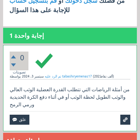
من فضلك
سجل دخولك
أو
قم بتسجيل حساب
للإجابة على هذا السؤال
إجابة واحدة
1
0
تصويتات
نقاط)
202ألف
(
tabashiryemenas17
بواسطة
تم الرد عليه
سبتمبر 3، 2024
من أمثلة الرياضات التي تتطلب القدرة العضلية الوثب العالي
والوثب الطويل لحظة الوثب أو في أثناء دفع الكرة الحديدية
ورمي الرمح