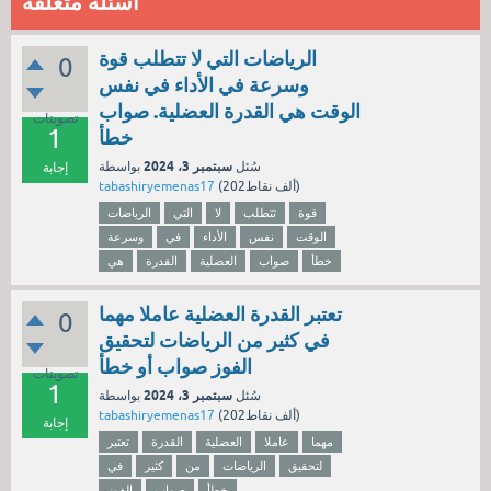
اسئلة متعلقة
الرياضات التي لا تتطلب قوة
0
وسرعة في الأداء في نفس
الوقت هي القدرة العضلية. صواب
تصويتات
1
خطأ
سبتمبر 3، 2024
سُئل
بواسطة
إجابة
نقاط)
202ألف
(
tabashiryemenas17
قوة
تتطلب
لا
التي
الرياضات
الوقت
نفس
الأداء
في
وسرعة
خطأ
صواب
العضلية
القدرة
هي
تعتبر القدرة العضلية عاملا مهما
0
في كثير من الرياضات لتحقيق
الفوز صواب أو خطأ
تصويتات
1
سبتمبر 3، 2024
سُئل
بواسطة
نقاط)
202ألف
(
tabashiryemenas17
إجابة
مهما
عاملا
العضلية
القدرة
تعتبر
لتحقيق
الرياضات
من
كثير
في
خطأ
صواب
الفوز