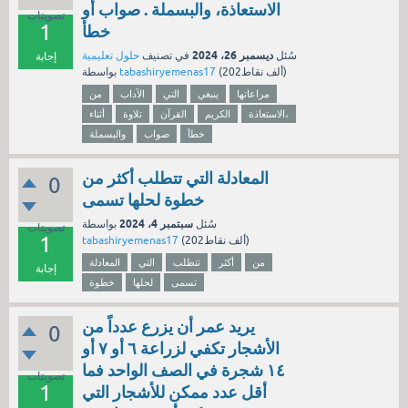
الاستعاذة، والبسملة . صواب أو
تصويتات
1
خطأ
ديسمبر 26، 2024
سُئل
في تصنيف
حلول تعليمية
إجابة
نقاط)
202ألف
(
tabashiryemenas17
بواسطة
مراعاتها
ينبغي
التي
الآداب
من
الاستعاذة،
الكريم
القرآن
تلاوة
أثناء
خطأ
صواب
والبسملة
المعادلة التي تتطلب أكثر من
0
خطوة لحلها تسمى
سبتمبر 4، 2024
سُئل
بواسطة
تصويتات
1
نقاط)
202ألف
(
tabashiryemenas17
من
أكثر
تتطلب
التي
المعادلة
إجابة
تسمى
لحلها
خطوة
يريد عمر أن يزرع عدداً من
0
الأشجار تكفي لزراعة ٦ أو ٧ أو
١٤ شجرة في الصف الواحد فما
تصويتات
1
أقل عدد ممكن للأشجار التي