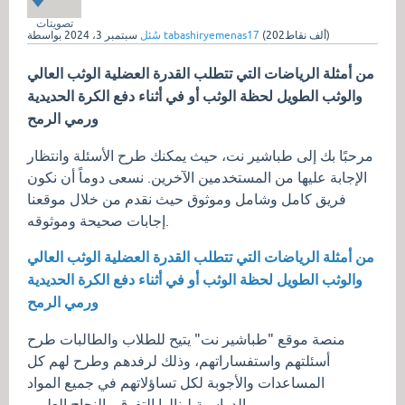
تصويتات
نقاط)
202ألف
(
tabashiryemenas17
بواسطة
سُئل
سبتمبر 3، 2024
من أمثلة الرياضات التي تتطلب القدرة العضلية الوثب العالي
والوثب الطويل لحظة الوثب أو في أثناء دفع الكرة الحديدية
ورمي الرمح
مرحبًا بك إلى طباشير نت، حيث يمكنك طرح الأسئلة وانتظار
الإجابة عليها من المستخدمين الآخرين. نسعى دوماً أن نكون
فريق كامل وشامل وموثوق حيث نقدم من خلال موقعنا
إجابات صحيحة وموثوقه.
من أمثلة الرياضات التي تتطلب القدرة العضلية الوثب العالي
والوثب الطويل لحظة الوثب أو في أثناء دفع الكرة الحديدية
ورمي الرمح
منصة موقع "طباشير نت" يتيح للطلاب والطالبات طرح
أسئلتهم واستفساراتهم، وذلك لرفدهم وطرح لهم كل
المساعدات والأجوبة لكل تساؤلاتهم في جميع المواد
الدراسية لينالوا التفوق والنجاح العلمي.