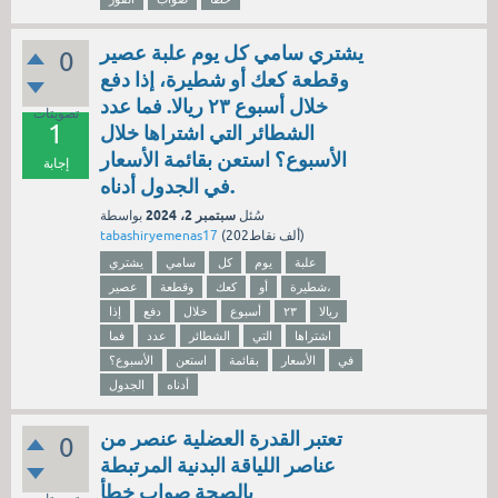
يشتري سامي كل يوم علبة عصير
0
وقطعة كعك أو شطيرة، إذا دفع
خلال أسبوع ٢٣ ريالا. فما عدد
تصويتات
1
الشطائر التي اشتراها خلال
الأسبوع؟ استعن بقائمة الأسعار
إجابة
في الجدول أدناه.
سبتمبر 2، 2024
سُئل
بواسطة
نقاط)
202ألف
(
tabashiryemenas17
علبة
يوم
كل
سامي
يشتري
شطيرة،
أو
كعك
وقطعة
عصير
ريالا
٢٣
أسبوع
خلال
دفع
إذا
اشتراها
التي
الشطائر
عدد
فما
في
الأسعار
بقائمة
استعن
الأسبوع؟
أدناه
الجدول
تعتبر القدرة العضلية عنصر من
0
عناصر اللياقة البدنية المرتبطة
بالصحة صواب خطأ