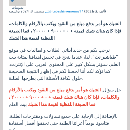
تصويتات
نقاط)
202ألف
(
tabashiryemenas17
بواسطة
سُئل
سبتمبر 8، 2024
الشيك هو أمر بدفع مبلغ من النقود ويكتب بالأرقام والكلمات،
فإذا كان هناك شيك قيمته + ۰ + ۹۰۰۰ + ۲۰۰۰۰ ، فما الصيغة
اللفظية لقيمة هذا الشيك
نرحب بكم من جديد أبنائي الطلاب والطالبات في موقع
”
طباشير نت
”، لذا، عندما ننجح في تحقيق أهدافنا بمثابة بيت
العلم، سنؤثر بشكل كبير على المحتوى العربي على الإنترنت.
كما نؤكد لكم أننا لخصنا لكم في إظهار النتيجة الصحيحة
حلول لكافة الأسئلة التي يطرحها الطلبة.
حل سؤال:
الشيك هو أمر بدفع مبلغ من النقود ويكتب بالأرقام
والكلمات، فإذا كان هناك شيك قيمته + ۰ + ۹۰۰۰ + ۲۰۰۰۰ ،
بيت العلم.
فما الصيغة اللفظية لقيمة هذا الشيك
بالإضافة إلى الإجابة على جميع تساؤلات ومقترحات الطلبة.
فتابعونا يومياً أعزائنا الطلبة حتى تحققوا أفضل أستفادة