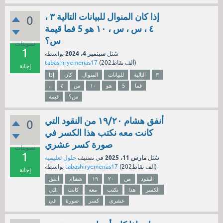
إذا كان المنوال للبيانات التالية ٣ ،
0
٤ ، س ، س ، ١٠ هو 5 فما قيمة
س؟
تصويتات
1
سبتمبر 4، 2024
سُئل
بواسطة
نقاط)
202ألف
(
tabashiryemenas17
إجابة
٣
التالية
للبيانات
المنوال
كان
إذا
فما
5
هو
١٠
س
٤
،
س؟
قيمة
أنفق هشام ١٩/٢٠ من النقود التي
0
كانت معه نكتب هذا الكسر في
صورة كسر عشري
تصويتات
1
مارس 11، 2025
سُئل
في تصنيف
حلول تعليمية
نقاط)
202ألف
(
tabashiryemenas17
بواسطة
إجابة
النقود
من
٢٠
١٩
هشام
أنفق
الكسر
هذا
نكتب
معه
كانت
التي
عشري
كسر
صورة
في