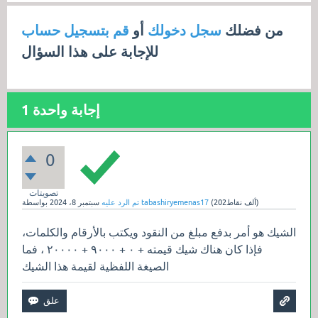
من فضلك
سجل دخولك
أو
قم بتسجيل حساب
للإجابة على هذا السؤال
إجابة واحدة
1
0
تصويتات
نقاط)
202ألف
(
tabashiryemenas17
بواسطة
تم الرد عليه
سبتمبر 8، 2024
الشيك هو أمر بدفع مبلغ من النقود ويكتب بالأرقام والكلمات،
فإذا كان هناك شيك قيمته + ۰ + ۹۰۰۰ + ۲۰۰۰۰ ، فما
الصيغة اللفظية لقيمة هذا الشيك