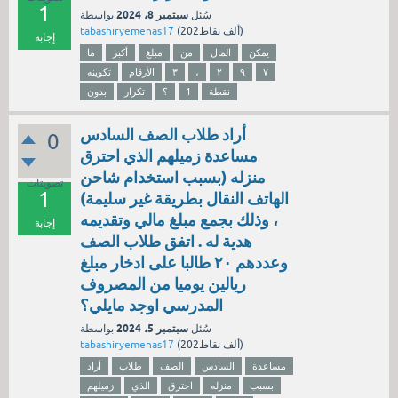
1
سبتمبر 8، 2024
سُئل
بواسطة
نقاط)
202ألف
(
tabashiryemenas17
إجابة
يمكن
المال
من
مبلغ
أكبر
ما
۷
۹
۲
،
۳
الأرقام
تكوينه
نقطة
1
؟
تكرار
بدون
أراد طلاب الصف السادس
0
مساعدة زميلهم الذي احترق
منزله (بسبب استخدام شاحن
تصويتات
1
الهاتف النقال بطريقة غير سليمة)
، وذلك بجمع مبلغ مالي وتقديمه
إجابة
هدية له . اتفق طلاب الصف
وعددهم ۲۰ طالبا على ادخار مبلغ
ريالين يوميا من المصروف
المدرسي اوجد مايلي؟
سبتمبر 5، 2024
سُئل
بواسطة
نقاط)
202ألف
(
tabashiryemenas17
مساعدة
السادس
الصف
طلاب
أراد
بسبب
منزله
احترق
الذي
زميلهم