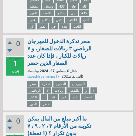
كان
فإذا
437
وسجل
نقطة،
435
إلى
يحتاج
باللعب
الفوز
الذي
اللاعب
فمن
الأقل،
على
اللعب
هذه
في
يفوز
لن
سعر تذكرة الدخول للمهرجان
0
الرياضي ٣ ريالات للصغار، و ٧
ريالات للكبار ، فإذا كان عدد
تصويتات
1
الصغار الذين حضر
أغسطس 27، 2024
سُئل
بواسطة
إجابة
نقاط)
202ألف
(
tabashiryemenas17
للمهرجان
الدخول
تذكرة
سعر
٧
و
للصغار،
ريالات
٣
الرياضي
الصغار
عدد
كان
فإذا
،
للكبار
حضر
الذين
ما أكبر مبلغ من المال يمكن
0
تكوينه من الأرقام ۳ ، ۲ ، ۹ ، ۷
بدون تكرار ؟ (1 نقطة)
تصويتات