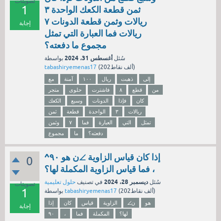
تصويتات
1
ثمن قطعة الكعك الواحدة ٣
ريالات وثمن قطعة الدونات ٧
إجابة
ريالات فما العبارة التي تمثل
مجموع ما دفعته؟
أغسطس 31، 2024
سُئل
بواسطة
نقاط)
202ألف
(
tabashiryemenas17
إلى
ذهبت
ريال
١٠٠
آمنة
مع
من
قطع
٨
فاشترت
حلوى
متجر
كان
فإذا
الدونات
وسبع
الكعك
ريالات
٣
الواحدة
قطعة
ثمن
تمثل
التي
العبارة
فما
٧
وثمن
دفعته؟
ما
مجموع
إذا كان قياس الزاوية ∠ن هو ٩٠^
0
، فما قياس الزاوية المكملة لها؟
ديسمبر 28، 2024
سُئل
في تصنيف
حلول تعليمية
تصويتات
1
نقاط)
202ألف
(
tabashiryemenas17
بواسطة
هو
∠ن
الزاوية
قياس
كان
إذا
إجابة
لها؟
المكملة
فما
،
٩٠