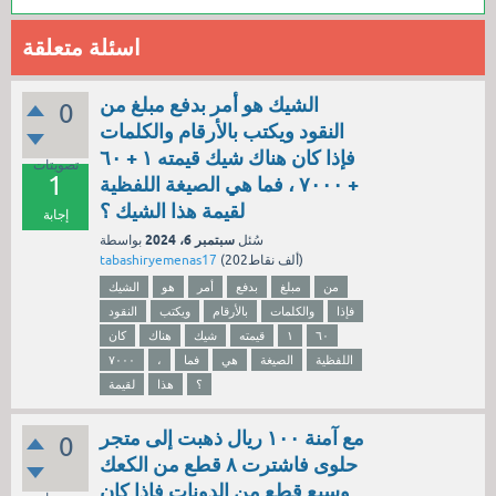
اسئلة متعلقة
الشيك هو أمر بدفع مبلغ من
0
النقود ويكتب بالأرقام والكلمات
فإذا كان هناك شيك قيمته ۱ + ٦٠
تصويتات
1
+ ۷۰۰۰ ، فما هي الصيغة اللفظية
لقيمة هذا الشيك ؟
إجابة
سبتمبر 6، 2024
سُئل
بواسطة
نقاط)
202ألف
(
tabashiryemenas17
من
مبلغ
بدفع
أمر
هو
الشيك
فإذا
والكلمات
بالأرقام
ويكتب
النقود
٦٠
۱
قيمته
شيك
هناك
كان
اللفظية
الصيغة
هي
فما
،
۷۰۰۰
؟
هذا
لقيمة
مع آمنة ١٠٠ ريال ذهبت إلى متجر
0
حلوى فاشترت ٨ قطع من الكعك
وسبع قطع من الدونات فإذا كان