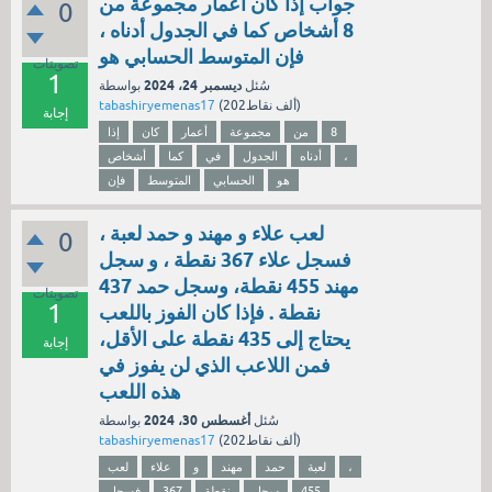
جواب إذا كان أعمار مجموعة من
0
8 أشخاص كما في الجدول أدناه ،
فإن المتوسط الحسابي هو
تصويتات
1
ديسمبر 24، 2024
سُئل
بواسطة
نقاط)
202ألف
(
tabashiryemenas17
إجابة
8
من
مجموعة
أعمار
كان
إذا
،
أدناه
الجدول
في
كما
أشخاص
هو
الحسابي
المتوسط
فإن
لعب علاء و مهند و حمد لعبة ،
0
فسجل علاء 367 نقطة ، و سجل
مهند 455 نقطة، وسجل حمد 437
تصويتات
1
نقطة . فإذا كان الفوز باللعب
يحتاج إلى 435 نقطة على الأقل،
إجابة
فمن اللاعب الذي لن يفوز في
هذه اللعب
أغسطس 30، 2024
سُئل
بواسطة
نقاط)
202ألف
(
tabashiryemenas17
،
لعبة
حمد
مهند
و
علاء
لعب
455
سجل
نقطة
367
فسجل