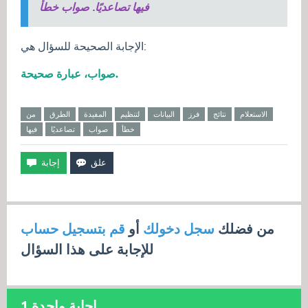
فيها تصاعديًا. صواب خطأ
الإجابة الصحيحة للسؤال هي:
صواب، عبارة صحيحة.
الاستعلام
نتائج
فرز
البيانات
لتنظيم
المفيدة
الطرق
من
خطأ
صواب
تصاعديًا
فيها
من فضلك
سجل دخولك
أو
قم بتسجيل حساب
للإجابة على هذا السؤال
إجابة واحدة
1