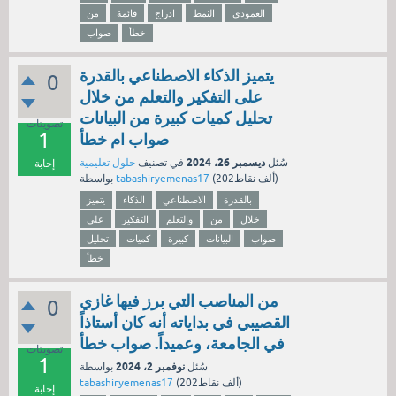
العمودي
النمط
ادراج
قائمة
من
خطأ
صواب
يتميز الذكاء الاصطناعي بالقدرة
0
على التفكير والتعلم من خلال
تحليل كميات كبيرة من البيانات
تصويتات
1
صواب ام خطأ
ديسمبر 26، 2024
سُئل
في تصنيف
حلول تعليمية
إجابة
نقاط)
202ألف
(
tabashiryemenas17
بواسطة
بالقدرة
الاصطناعي
الذكاء
يتميز
خلال
من
والتعلم
التفكير
على
صواب
البيانات
كبيرة
كميات
تحليل
خطأ
من المناصب التي برز فيها غازي
0
القصيبي في بداياته أنه كان أستاذاً
في الجامعة، وعميداً. صواب خطأ
تصويتات
1
نوفمبر 2، 2024
سُئل
بواسطة
نقاط)
202ألف
(
tabashiryemenas17
إجابة