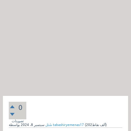
0
تصويتات
نقاط)
202ألف
(
tabashiryemenas17
بواسطة
سُئل
سبتمبر 8، 2024