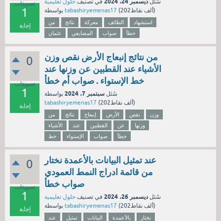
ديسمبر 24، 2024
سُئل
في تصنيف
حلول تعليمية
تصويتات
1
نقاط)
202ألف
(
tabashiryemenas17
بواسطة
استشهاد
الطائف
معركة
نتائج
من
إجابة
خطأ
صواب
المضايفي
عثمان
من نتائج إنبعاج الأرض نقص وزن
0
الأشياء عند القطبين عن وزنها عند
خط الإستواء . صواب أم خطأ
تصويتات
1
سبتمبر 7، 2024
سُئل
بواسطة
نقاط)
202ألف
(
tabashiryemenas17
إجابة
وزن
نقص
الأرض
إنبعاج
نتائج
من
وزنها
عن
القطبين
عند
الأشياء
خطأ
صواب
الإستواء
خط
عند تمثيل البيانات بالأعمدة نختار
0
من قائمة ادراج النمط العمودي
صواب خطأ
تصويتات
1
ديسمبر 26، 2024
سُئل
في تصنيف
حلول تعليمية
نقاط)
202ألف
(
tabashiryemenas17
بواسطة
إجابة
نختار
بالأعمدة
البيانات
تمثيل
عند