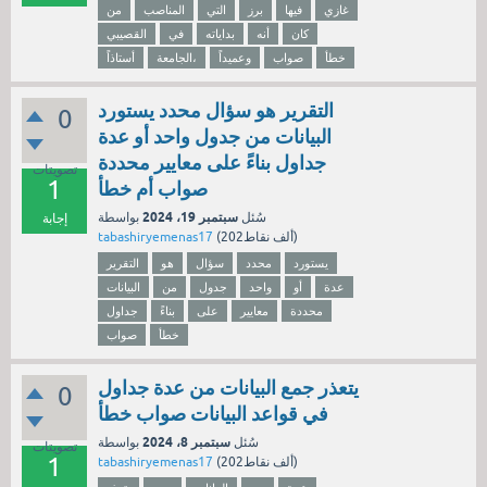
غازي
فيها
برز
التي
المناصب
من
كان
أنه
بداياته
في
القصيبي
خطأ
صواب
وعميداً
الجامعة،
أستاذاً
التقرير هو سؤال محدد يستورد
0
البيانات من جدول واحد أو عدة
جداول بناءً على معايير محددة
تصويتات
1
صواب أم خطأ
سبتمبر 19، 2024
سُئل
بواسطة
إجابة
نقاط)
202ألف
(
tabashiryemenas17
يستورد
محدد
سؤال
هو
التقرير
عدة
أو
واحد
جدول
من
البيانات
محددة
معايير
على
بناءً
جداول
خطأ
صواب
يتعذر جمع البيانات من عدة جداول
0
في قواعد البيانات صواب خطأ
سبتمبر 8، 2024
سُئل
بواسطة
تصويتات
1
نقاط)
202ألف
(
tabashiryemenas17