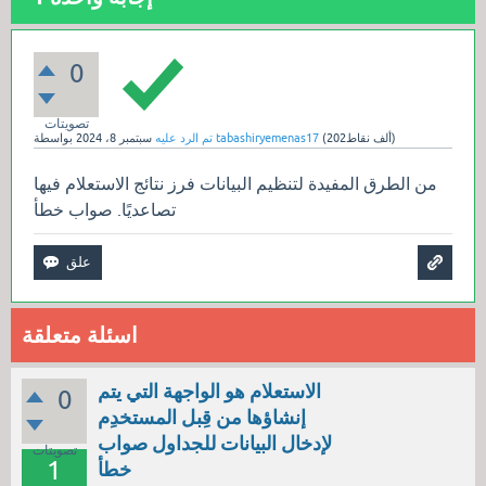
0
تصويتات
نقاط)
202ألف
(
tabashiryemenas17
بواسطة
تم الرد عليه
سبتمبر 8، 2024
من الطرق المفيدة لتنظيم البيانات فرز نتائج الاستعلام فيها
تصاعديًا. صواب خطأ
اسئلة متعلقة
الاستعلام هو الواجهة التي يتم
0
إنشاؤها من قِبل المستخدِم
لإدخال البيانات للجداول صواب
تصويتات
1
خطأ