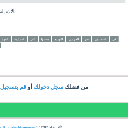
الآن، إليكم الحل النموذجي للسؤال:
في
المتساوي
غير
الحراري
التوزيع
يسببها
التي
الحرارية
القوة
من فضلك
سجل دخولك
أو
قم بتسجيل
نقاط)
202ألف
(
tabashiryemenas17
بواسطة
تم الرد