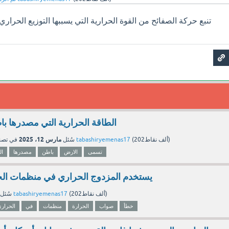
تنبع حركة الصفائح من القوة الحرارية التي يسببها التوزيع الحرا
الطاقة الحرارية التي مصدرها 
مارس 12، 2025
نقاط)
202ألف
(
tabashiryemenas17
بواسطة
سُئل
في تص
تسمى
الارض
باطن
مصدرها
ال
يستخدم المزدوج الحراري في منظمات ال
نقاط)
202ألف
(
tabashiryemenas17
بواسطة
سُئل
خطأ
صواب
الحرارة
منظمات
في
الحرار