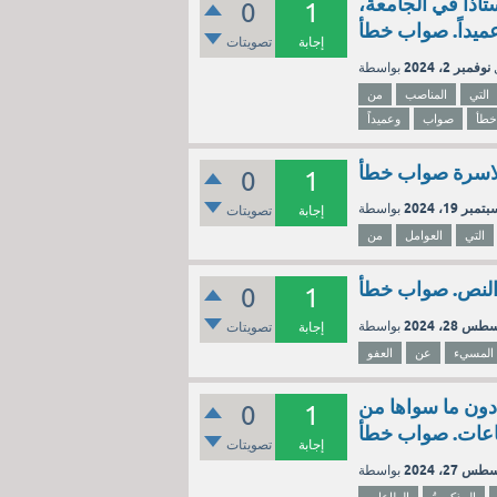
اذاً في الجامعة،
0
1
ميداً. صواب خطأ
إجابة
تصويتات
نوفمبر 2، 2024
التي
المناصب
من
خطأ
صواب
وعميداً
 الاسرة صواب خطأ
0
1
تمبر 19، 2024
إجابة
تصويتات
التي
العوامل
من
النص. صواب خطأ
0
1
س 28، 2024
إجابة
تصويتات
المسيء
عن
العفو
دون ما سواها من
0
1
عات. صواب خطأ
إجابة
تصويتات
س 27، 2024