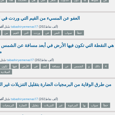
من
سواها
ما
دون
الذنوب
تكفر
التي
هي
الحديث
هذا
في
العفو عن المسيء من القيم التي وردت في 
أغسط
نقاط)
202ألف
(
tabashiryemenas17
بواسطة
سُئل
خطأ
صواب
النص
في
وردت
التي
القيم
من
م
نقاط)
202ألف
(
tabashiryemenas17
بواسطة
سُئل
4
ذالك
و
الشمس
عن
مسافة
أبعد
في
الأرض
فيها
تكون
الميلادية
من طرق الوقاية من البرمجيات الضارة بتقليل التنزيلات غير ا
أغسط
نقاط)
202ألف
(
tabashiryemenas17
بواسطة
سُئل
خطأ
صواب
بها
المرغوبة
غير
التنزيلات
بتقليل
الضارة
البرمجيات