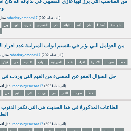
من المناصب التي برز فيها غازي القصيبي في بداياته أنه كان أست
وع
نقاط)
202ألف
(
tabashiryemenas17
بواسطة
سُئل
الجامعة،
أستاذاً
كان
أنه
بداياته
في
القصيبي
غازي
فيها
برز
من العوامل التي تؤثر في تقسيم ابواب الميزانية عدد افراد
سب
نقاط)
202ألف
(
tabashiryemenas17
بواسطة
سُئل
خطأ
صواب
الاسرة
افراد
عدد
الميزانية
ابواب
تقسيم
في
تؤثر
حل السؤال العفو عن المسيء من القيم التي وردت في 
أغسط
نقاط)
202ألف
(
tabashiryemenas17
بواسطة
سُئل
خطأ
صواب
النص
في
وردت
التي
القيم
من
الطاعات المذكورةُ في هذا الحديث هي التي تكفر الذنوب 
الطا
أغسط
نقاط)
202ألف
(
tabashiryemenas17
بواسطة
سُئل