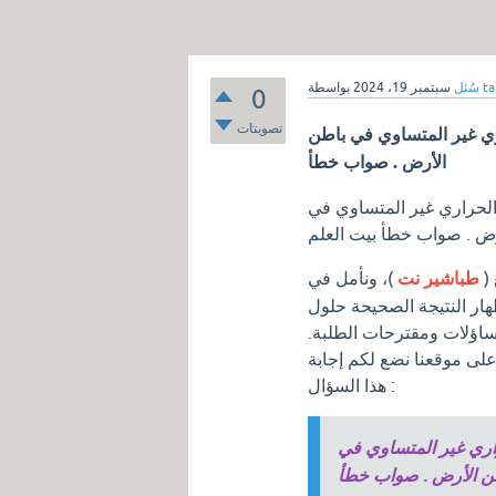
t
بواسطة
سُئل
سبتمبر 19، 2024
0
تصويتات
راري غير المتساوي في باطن
الأرض . صواب خطأ
 الحراري غير المتساوي في
 (
طباشير نت
)، ونأمل في
ظهار النتيجة الصحيحة حلول
 تساؤلات ومقترحات الطلبة.
 على موقعنا نضع لكم إجابة
هذا السؤال :
حراري غير المتساوي في
ن الأرض . صواب خطأ