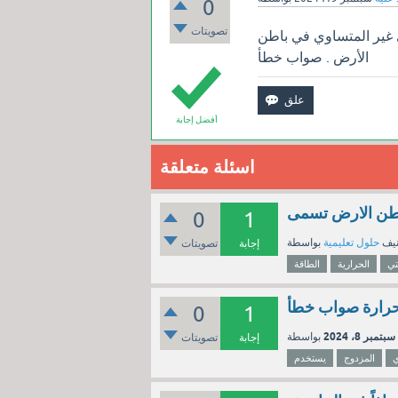
0
تصويتات
ري غير المتساوي في باطن
الأرض . صواب خطأ
أفضل إجابة
اسئلة متعلقة
باطن الارض تسمى
0
1
نيف
حلول تعليمية
إجابة
تصويتات
تي
الحرارية
الطاقة
حرارة صواب خطأ
0
1
سبتمبر 8، 2024
إجابة
تصويتات
ي
المزدوج
يستخدم