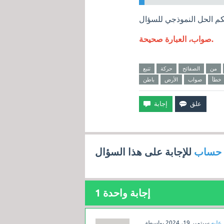
صواب، العبارة صحيحة.
من
الصفائح
حركة
تنبع
خطأ
صواب
الأرض
باطن
 حساب
للإجابة على هذا السؤال
إجابة واحدة
1
 عليه
سبتمبر 19، 2024