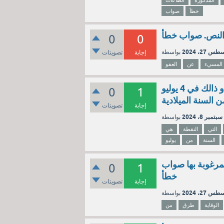
المذكورةُ
الطاعات
خطأ
صواب
النص. صواب خطأ
0
0
س 27، 2024
إجابة
تصويتات
المسيء
عن
العفو
هي النقطة التي تكون فيها الأرض في أبعد مسافة عن الشمس و ذالك في 4 يوليو
0
1
ن السنة الميلادية
إجابة
تصويتات
سبتمبر 8، 2024
التي
النقطة
هي
السنة
من
يوليو
لمرغوبة بها صواب
0
1
خطأ
إجابة
تصويتات
س 27، 2024
الوقاية
طرق
من