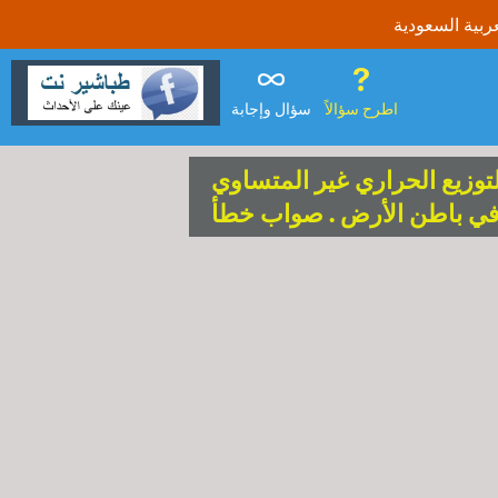
اطرح سؤالاً
سؤال وإجابة
لتوزيع الحراري غير المتساوي
ي باطن الأرض . صواب خطأ