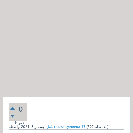
0
تصويتات
نقاط)
202ألف
(
tabashiryemenas17
بواسطة
سُئل
ديسمبر 3، 2024