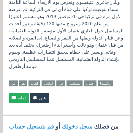
ويلدز جاغري عتيقسوي وتعرض يوم الاربعاء الساعة الثامنة
مساء بتوقيت تركيا علي قناة أي تي في التركية، تم عرضه
لأول مرة في تركيا في 20 نوفمبر 2019 وهو مستمر اعتبارًا
من عام 2020 وتترواح مدتها 120 دقيقة وتدور أحداث
المسلسل حول الغازي عثمان الأول مؤسس الدولة العثمانية،
وعن قيام الدولة ونقلها من الفقر والضياع إلى القوة والصلابة
من قبل عثمان وهو ثالث وأصغر أبناء أرطغرل، يخلف أباه بعد
وفاته، ويسير على خطاه ليحقق انتصارات عظيمة، ويقوم
بإنشاء الدولة العثمانية، المسلسل تتمةً للمسلسل التاريخي
قيامة أرطغرل.
ويكيبيديا
عثمان
مسلسل
في
لوكاس
القائد
هو
من
من فضلك
سجل دخولك
أو
قم بتسجيل حساب