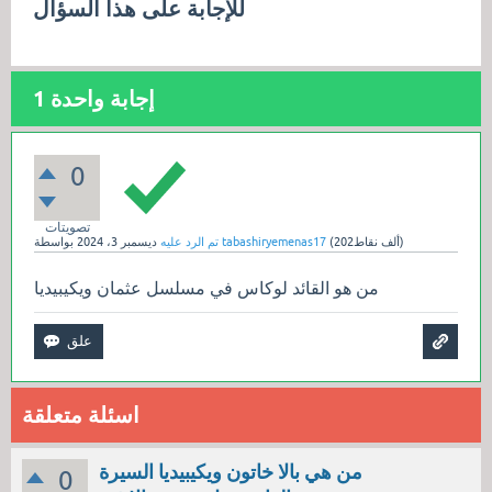
للإجابة على هذا السؤال
إجابة واحدة
1
0
تصويتات
نقاط)
202ألف
(
tabashiryemenas17
بواسطة
تم الرد عليه
ديسمبر 3، 2024
من هو القائد لوكاس في مسلسل عثمان ويكيبيديا
اسئلة متعلقة
من هي بالا خاتون ويكيبيديا السيرة
0