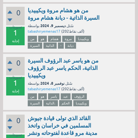
من هو هشام مروة ويكيبيديا
0
السيرة الذاتية - ديانة هشام مروة
ديسمبر 9، 2024
سُئل
بواسطة
تصويتات
1
نقاط)
202ألف
(
tabashiryemenas17
ويكيبيديا
مروة
هشام
هو
من
إجابة
ديانة
-
الذاتية
السيرة
من هو ياسر عبد الرؤوف السيرة
0
الذاتية، الحكم ياسر عبد الرؤوف
ويكيبيديا
تصويتات
1
نوفمبر 8، 2024
سُئل
بواسطة
نقاط)
202ألف
(
tabashiryemenas17
إجابة
الرؤوف
عبد
ياسر
هو
من
ويكيبيديا
الحكم
الذاتية،
السيرة
القائد الذي تولى قيادة جيوش
0
المسلمين في خراسان واتخذ
مدينة مرو قاعدة لفتوحاته ونشر
تصويتات