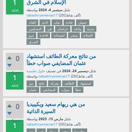
1
الإسلام في الشرق
سبتمبر 4، 2024
سُئل
بواسطة
إجابة
نقاط)
202ألف
(
tabashiryemenas17
جيوش
قيادة
تولى
الذي
القائد
مدينة
واتخذ
خراسان
في
المسلمين
الإسلام
ونشر
لفتوحاته
قاعدة
مرو
الشرق
من نتائج معركة الطائف استشهاد
0
عثمان المضايفي صواب خطأ
ديسمبر 24، 2024
سُئل
في تصنيف
حلول تعليمية
تصويتات
1
نقاط)
202ألف
(
tabashiryemenas17
بواسطة
استشهاد
الطائف
معركة
نتائج
من
إجابة
خطأ
صواب
المضايفي
عثمان
من هي ريهام سعيد ويكيبيديا
0
السيرة الذاتية
مارس 15، 2025
سُئل
بواسطة
تصويتات
1
نقاط)
202ألف
(
tabashiryemenas17
ويكيبيديا
سعيد
ريهام
هي
من