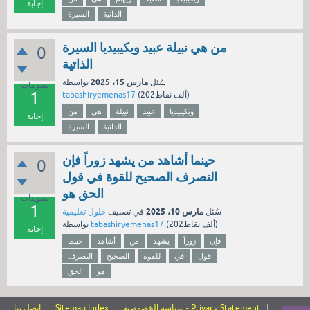
إجابة
الذاتية
السيرة
من هي نبيلة عبيد ويكيبيديا السيرة
0
الذاتية
مارس 15، 2025
سُئل
بواسطة
تصويتات
1
نقاط)
202ألف
(
tabashiryemenas17
ويكيبيديا
عبيد
نبيلة
هي
من
إجابة
الذاتية
السيرة
حينما أشاهد من يشهد زوراً فإن
0
التصرف الصحيح للقوة في قول
الحق هو
تصويتات
1
مارس 10، 2025
سُئل
في تصنيف
حلول تعليمية
نقاط)
202ألف
(
tabashiryemenas17
بواسطة
إجابة
فإن
زوراً
يشهد
من
أشاهد
حينما
قول
في
للقوة
الصحيح
التصرف
هو
الحق
سياسة الخصوصية - Privacy Statement
Sitemap Index
اتصل بنا