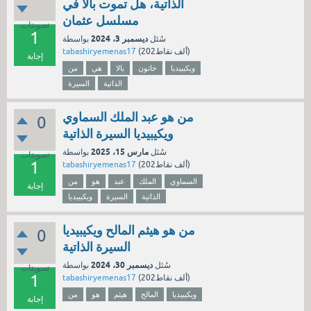
الذاتية، هل تموت بالا في
مسلسل عثمان
تصويتات
1
ديسمبر 3، 2024
سُئل
بواسطة
نقاط)
202ألف
(
tabashiryemenas17
إجابة
ويكيبيديا
خاتون
بالا
هي
من
الذاتية
السيرة
من هو عبد الملك السماوي
0
ويكيبيديا السيرة الذاتية
مارس 15، 2025
سُئل
بواسطة
تصويتات
1
نقاط)
202ألف
(
tabashiryemenas17
السماوي
الملك
عبد
هو
من
إجابة
الذاتية
السيرة
ويكيبيديا
من هو هيثم المالح ويكيبيديا
0
السيرة الذاتية
ديسمبر 30، 2024
سُئل
بواسطة
تصويتات
1
نقاط)
202ألف
(
tabashiryemenas17
ويكيبيديا
المالح
هيثم
هو
من
إجابة