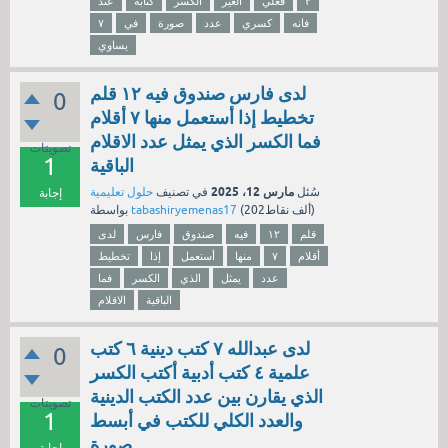
٣
فعلي
الغير
الكسر
كتابة
عند
فانه
كسري
عدد
صورة
في
٧
يساوي
لدى فارس صندوق فيه ١٢ قلم
0
تخطيط إذا أستعمل منها ٧ أقلام
فما الكسر الذي يمثل عدد الاقلام
تصويتات
1
الباقية
مارس 12، 2025
سُئل
في تصنيف
حلول تعليمية
إجابة
نقاط)
202ألف
(
tabashiryemenas17
بواسطة
قلم
١٢
فيه
صندوق
فارس
لدى
أقلام
٧
منها
أستعمل
إذا
تخطيط
عدد
يمثل
الذي
الكسر
فما
الباقية
الاقلام
لدى عبدالله ٧ كتب دينية ٦ كتب
0
علمية ٤ كتب أدبية أكتب الكسر
الذي يقارن بين عدد الكتب الدينية
تصويتات
1
والعدد الكلي للكتب في أبسط
صورة
إجابة