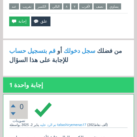
يساوي
نصف
لأقرب
٧
٨
التالي
الكسر
تقريب
عند
من فضلك
سجل دخولك
أو
قم بتسجيل حساب
للإجابة على هذا السؤال
إجابة واحدة
1
0
تصويتات
نقاط)
202ألف
(
tabashiryemenas17
بواسطة
تم الرد عليه
يناير 2، 2025