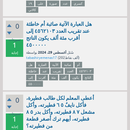
كسري
عدد
صورة
على
١٩
كالاتي
هل العبارة الآتية صائبة أم خاطئة
0
عند تقريب العدد ٤٥٦٢١٠٣ إلى
أقرب مئة ألف يكون الناتج
تصويتات
1
٤٥٠٠٠٠٠
أغسطس 29، 2024
سُئل
بواسطة
إجابة
نقاط)
202ألف
(
tabashiryemenas17
أم
صائبة
الآتية
العبارة
هل
٤٥٦٢١٠٣
العدد
تقريب
عند
خاطئة
الناتج
يكون
ألف
مئة
أقرب
إلى
٤٥٠٠٠٠٠
أعطى المعلم لكل طالب فطيرة،
0
فأكل نايفٌ ٥ ٦ فطيرته، وأكل
مشعل ٧ ٨ فطيرته، وأكل بدر ٥ ٨
تصويتات
1
فطيرته، أيهم ترك أصغر قطعة
من فطيرته؟
إجابة