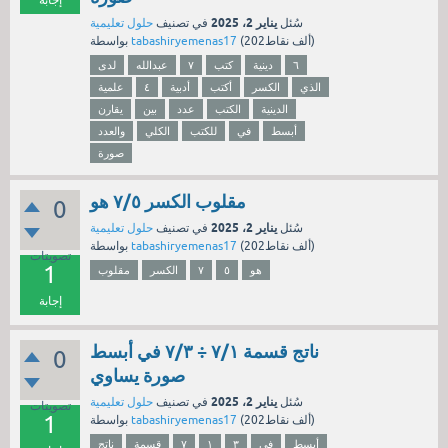
يناير 2، 2025
سُئل
في تصنيف
حلول تعليمية
نقاط)
202ألف
(
tabashiryemenas17
بواسطة
٦
دينية
كتب
٧
عبدالله
لدى
الذي
الكسر
أكتب
أدبية
٤
علمية
الدينية
الكتب
عدد
بين
يقارن
أبسط
في
للكتب
الكلي
والعدد
صورة
مقلوب الكسر ٧/٥ هو
0
يناير 2، 2025
سُئل
في تصنيف
حلول تعليمية
نقاط)
202ألف
(
tabashiryemenas17
بواسطة
تصويتات
1
هو
٥
٧
الكسر
مقلوب
إجابة
ناتج قسمة ٧/١ ÷ ٧/٣ في أبسط
0
صورة يساوي
يناير 2، 2025
سُئل
في تصنيف
حلول تعليمية
تصويتات
1
نقاط)
202ألف
(
tabashiryemenas17
بواسطة
أبسط
في
٣
١
٧
قسمة
ناتج