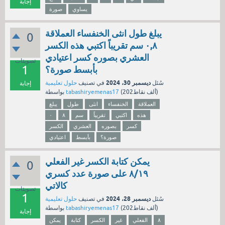
إجابة
يساوي
صورة
يبلغ طول انثى الخنفساء العملاقة
0
٠,٨ سم تقريباً اكتبي هذه الكسر
العشري بصوره كسر اعتيادي
تصويتات
1
بأبسط صورة؟
ديسمبر 30، 2024
سُئل
في تصنيف
حلول تعليمية
إجابة
نقاط)
202ألف
(
tabashiryemenas17
بواسطة
العملاقة
الخنفساء
انثى
طول
يبلغ
هذه
اكتبي
تقريباً
سم
٨
٠
كسر
بصوره
العشري
الكسر
صورة؟
بأبسط
اعتيادي
يمكن كتابة الكسر غير الفعلي
0
٨/١٩ على صورة عدد كسري
كالاتي
تصويتات
1
ديسمبر 28، 2024
سُئل
في تصنيف
حلول تعليمية
نقاط)
202ألف
(
tabashiryemenas17
بواسطة
إجابة
٨
الفعلي
غير
الكسر
كتابة
يمكن