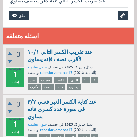
عند تقريب الكسر التالي ٨/٧ لأقرب نصف يساوي
اسئلة متعلقة
عند تقريب الكسر التالي ١٠/١
0
لأقرب نصف فإنه يساوي
يناير 2، 2025
سُئل
في تصنيف
حلول تعليمية
تصويتات
1
نقاط)
202ألف
(
tabashiryemenas17
بواسطة
١
١٠
التالي
الكسر
تقريب
عند
إجابة
يساوي
فإنه
نصف
لأقرب
عند كتابة الكسر الغير فعلي ٣/٧
0
في صورة عدد كسري فانه
يساوي
تصويتات
1
يناير 2، 2025
سُئل
في تصنيف
حلول تعليمية
نقاط)
202ألف
(
tabashiryemenas17
بواسطة
إجابة