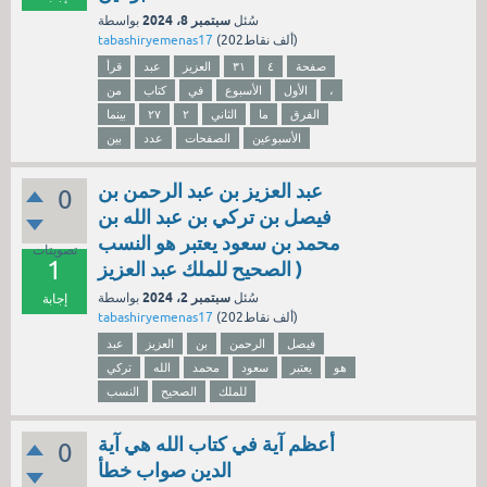
سبتمبر 8، 2024
سُئل
بواسطة
نقاط)
202ألف
(
tabashiryemenas17
صفحة
٤
٣١
العزيز
عبد
قرأ
،
الأول
الأسبوع
في
كتاب
من
الفرق
ما
الثاني
۲
۲۷
بينما
الأسبوعين
الصفحات
عدد
بين
عبد العزيز بن عبد الرحمن بن
0
فيصل بن تركي بن عبد الله بن
محمد بن سعود يعتبر هو النسب
تصويتات
1
الصحيح للملك عبد العزيز )
سبتمبر 2، 2024
سُئل
بواسطة
إجابة
نقاط)
202ألف
(
tabashiryemenas17
فيصل
الرحمن
بن
العزيز
عبد
هو
يعتبر
سعود
محمد
الله
تركي
للملك
الصحيح
النسب
أعظم آية في كتاب الله هي آية
0
الدين صواب خطأ