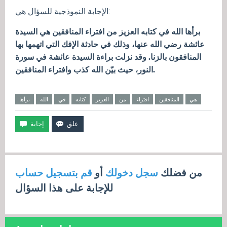
الإجابة النموذجية للسؤال هي:
برأها الله في كتابه العزيز من افتراء المنافقين هي السيدة
عائشة رضي الله عنها، وذلك في حادثة الإفك التي اتهمها بها
المنافقون بالزنا. وقد نزلت براءة السيدة عائشة في سورة
النور، حيث بيّن الله كذب وافتراء المنافقين.
هي
المنافقين
افتراء
من
العزيز
كتابه
في
الله
برأها
من فضلك
سجل دخولك
أو
قم بتسجيل حساب
للإجابة على هذا السؤال