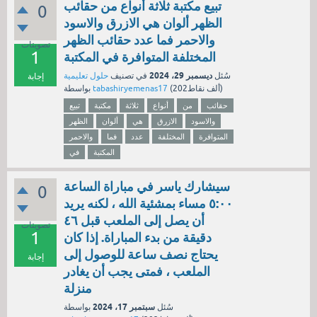
تبيع مكتبة ثلاثة أنواع من حقائب
0
الظهر ألوان هي الازرق والاسود
والاحمر فما عدد حقائب الظهر
تصويتات
1
المختلفة المتوافرة في المكتبة
ديسمبر 29، 2024
سُئل
في تصنيف
حلول تعليمية
إجابة
نقاط)
202ألف
(
tabashiryemenas17
بواسطة
حقائب
من
أنواع
ثلاثة
مكتبة
تبيع
والاسود
الازرق
هي
ألوان
الظهر
المتوافرة
المختلفة
عدد
فما
والاحمر
المكتبة
في
سيشارك ياسر في مباراة الساعة
0
٥:٠٠ مساء بمشئية الله ، لكنه يريد
أن يصل إلى الملعب قبل ٤٦
تصويتات
1
دقيقة من بدء المباراة. إذا كان
يحتاج نصف ساعة للوصول إلى
إجابة
الملعب ، فمتى يجب أن يغادر
منزلة
سبتمبر 17، 2024
سُئل
بواسطة