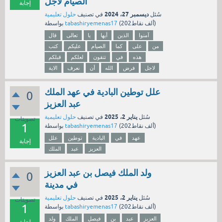
الصيام لاجل
إجابة
ديسمبر 27، 2024
سُئل
في تصنيف
حلول تعليمية
نقاط)
202ألف
(
tabashiryemenas17
بواسطة
آمنوا
الذين
أيها
يا
تعالى
قال
من
على
كما
الصيام
عليكم
كتب
هذه
في
تتقون
لعلكم
قبلكم
لاجل
فرض
الله
أن
نعرف
الاية
علل توطين البادية في عهد الملك
0
عبد العزيز
يناير 2، 2025
سُئل
في تصنيف
حلول تعليمية
تصويتات
1
نقاط)
202ألف
(
tabashiryemenas17
بواسطة
عهد
في
البادية
توطين
علل
إجابة
العزيز
عبد
الملك
ولد الملك فيصل بن عبد العزيز
0
في مدينة
يناير 2، 2025
سُئل
في تصنيف
حلول تعليمية
تصويتات
1
نقاط)
202ألف
(
tabashiryemenas17
بواسطة
العزيز
عبد
بن
فيصل
الملك
ولد
إجابة