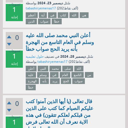
ديسمبر 23، 2024
سُئل
بواسطة
تصويتات
1
نقاط)
202ألف
(
tabashiryemenas17
هي
الله
كتاب
في
آية
أعظم
إجابة
خطأ
صواب
الدين
أعلن النبي محمد صلى الله عليه
0
وسلم في العام التاسع من الهجرة
بأنه يريد الحج صواب خطأ
تصويتات
1
ديسمبر 28، 2024
سُئل
في تصنيف
حلول تعليمية
نقاط)
202ألف
(
tabashiryemenas17
بواسطة
إجابة
الله
صلى
محمد
النبي
أعلن
من
التاسع
العام
في
وسلم
عليه
صواب
الحج
يريد
بأنه
الهجرة
خطأ
قال تعالى (يا أيها الذين آمنوا كتب
0
عليكم الصيام كما كتب على الذين
من قبلكم لعلكم تتقون) في هذه
تصويتات
1
الاية نعرف أن الله تعالى فرض