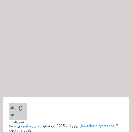
0
تصويتات
tabashiryemenas17
بواسطة
سُئل
يونيو 14، 2025
في تصنيف
حلول تعليمية
نقاط)
202ألف
(