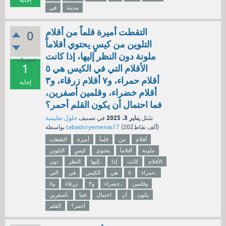
مدينة
في
التقطت أميرة قلماً من أقلام
0
التلوين من كيسٍ يحتوي أقلاماً
ملونة دون النظر إليها، إذا كانت
تصويتات
1
الأقلام التي في الكيس هي ٥
أقلام حمراء، و٧ أقلام زرقاء، و٣
إجابة
أقلام خضراء، وقلمين أصفرين،
فما احتمال أن يكون القلم أحمر؟
يناير 3، 2025
سُئل
في تصنيف
حلول تعليمية
نقاط)
202ألف
(
tabashiryemenas17
بواسطة
أقلام
من
قلماً
أميرة
التقطت
ملونة
أقلاماً
يحتوي
كيسٍ
التلوين
الأقلام
كانت
إذا
إليها،
النظر
دون
حمراء،
٥
هي
الكيس
في
التي
وقلمين
خضراء،
و٣
زرقاء،
و٧
يكون
أن
احتمال
فما
أصفرين،
أحمر؟
القلم