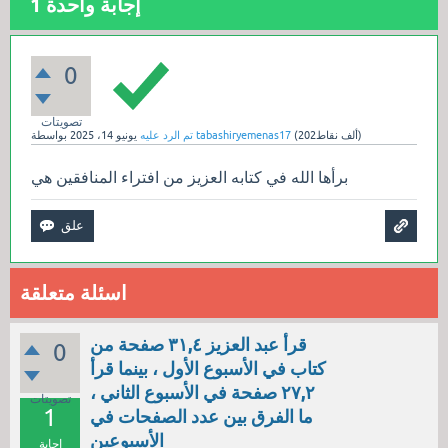
إجابة واحدة
1
0
تصويتات
نقاط)
202ألف
(
tabashiryemenas17
بواسطة
تم الرد عليه
يونيو 14، 2025
برأها الله في كتابه العزيز من افتراء المنافقين هي
اسئلة متعلقة
قرأ عبد العزيز ٣١,٤ صفحة من
0
كتاب في الأسبوع الأول ، بينما قرأ
۲۷,۲ صفحة في الأسبوع الثاني ،
تصويتات
1
ما الفرق بين عدد الصفحات في
الأسبوعين
إجابة