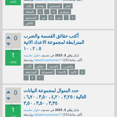
إجابة
المار
المستقيم
معادلة
تكتب
وموازي
-٧
،
٤
بالنقطة
٧
-
س
٥
ص
للمستقيم
كالتالي
أكتب حقائق القسمة والضرب
0
المترابطة لمجموعة الاعداد الاتية
٥ ، ٢ ، ١٠
تصويتات
1
يناير 3، 2025
سُئل
في تصنيف
حلول تعليمية
نقاط)
202ألف
(
tabashiryemenas17
بواسطة
إجابة
والضرب
القسمة
حقائق
أكتب
٥
الاتية
الاعداد
لمجموعة
المترابطة
،
٢
١٠
حدد المنوال لمجموعة البيانات
0
التالية : ۳,۲٥ ، ٤,٢۰ ، ٣,٥٠ ، ٦,٧٠ ،
٣,٣٥ ، ٣,٥٠ ، ٣,٥٠
تصويتات
1
يناير 3، 2025
سُئل
في تصنيف
حلول تعليمية
نقاط)
202ألف
(
tabashiryemenas17
بواسطة
إجابة