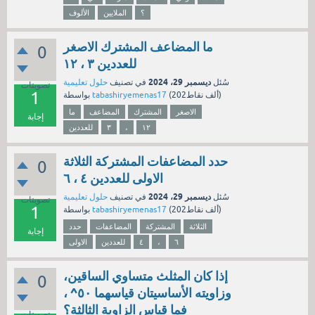
؟
الملايين
الألوف
ما المضاعف المشترك الاصغر
0
للعددين ٣ ، ١٢
ديسمبر 29، 2024
سُئل
في تصنيف
حلول تعليمية
تصويتات
1
نقاط)
202ألف
(
tabashiryemenas17
بواسطة
الاصغر
المشترك
المضاعف
ما
إجابة
١٢
،
٣
للعددين
حدد المضاعفات المشتركة الثلاثة
0
الاولى للعددين ٤ ، ٦
ديسمبر 29، 2024
سُئل
في تصنيف
حلول تعليمية
تصويتات
1
نقاط)
202ألف
(
tabashiryemenas17
بواسطة
الثلاثة
المشتركة
المضاعفات
حدد
إجابة
٦
،
٤
للعددين
الاولى
إذا كان المثلث متساوي الساقين،
0
وزاويته الأساسيتان قياسهما ٥٠^ ،
فما قياس الزاوية الثالثة؟
تصويتات