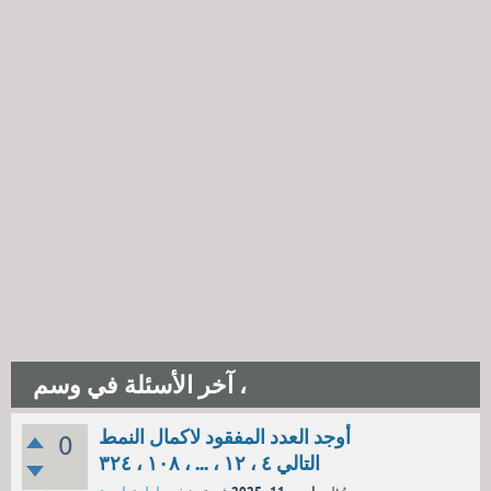
آخر الأسئلة في وسم ،
أوجد العدد المفقود لاكمال النمط
0
التالي ٤ ، ١٢ ، ... ، ١٠٨ ، ٣٢٤