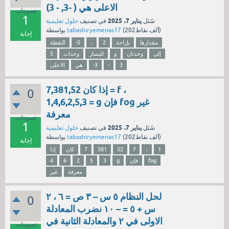
الاعلى هي ( -3, - 3)
تصويتات
1
يناير 7، 2025
سُئل
في تصنيف
حلول تعليمية
نقاط)
202ألف
(
tabashiryemenas17
بواسطة
إجابة
مقدارها
بإزاحة
2
،
-5
النقطة
إلى
وحدتان
و
لليسار
وحدات
5
3
-
-3
هي
الاعلى
إذا كان 7,381,52 = f ،
0
1,4,6,2,5,3 = g فإن fog غير
معرفة
تصويتات
1
يناير 7، 2025
سُئل
في تصنيف
حلول تعليمية
نقاط)
202ألف
(
tabashiryemenas17
بواسطة
إجابة
1
،
f
52
381
7
كان
إذا
fog
فإن
g
3
5
2
6
4
معرفة
غير
لحل النظام ٥ س – ٣ ص = ٦ ، ٢
0
س + ٥ = – ١٠ نضرب المعادلة
الاولى في ٢ والمعادلة الثانية في
تصويتات