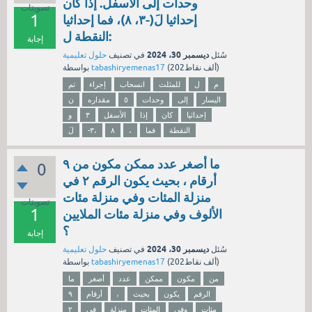
وحدات إلى الأسفل. إذا كان
تصويتات
1
إحداثيا لَ(-٣، ٨)، فما إحداثيا
النقطة ل:
إجابة
ديسمبر 30، 2024
سُئل
في تصنيف
حلول تعليمية
نقاط)
202ألف
(
tabashiryemenas17
بواسطة
م
ل
للمثلث
انسحاب
إجراء
تم
اليسار
إلى
وحدات
٥
مقداره
ن
إحداثيا
كان
إذا
الأسفل
٣
و
النقطة
فما
،
٨
-٣،
لَ
ما أصغر عدد ممكن مكون من ٩
0
أرقام ، بحيث يكون الرقم ۲ في
منزلة المئات وفي منزلة مئات
تصويتات
1
الألوف وفي منزلة مئات الملايين
؟
إجابة
ديسمبر 30، 2024
سُئل
في تصنيف
حلول تعليمية
نقاط)
202ألف
(
tabashiryemenas17
بواسطة
من
مكون
ممكن
عدد
أصغر
ما
الرقم
يكون
بحيث
،
أرقام
٩
مئات
وفي
المئات
منزلة
في
۲