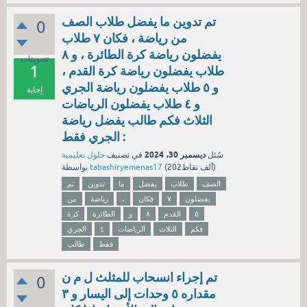
تم تدوين ما يفضل طلاب الصف
0
من رياضة ، فكان ٧ طلاب
يفضلون رياضة كرة الطائرة ، و ٨
تصويتات
1
طلاب يفضلون رياضة كرة القدم ،
و ٥ طلاب يفضلون رياضة الجري
إجابة
و ٤ طلاب يفضلون الرياضات
الثلاث فكم طالب يفضل رياضة
الجري فقط :
ديسمبر 30، 2024
سُئل
في تصنيف
حلول تعليمية
نقاط)
202ألف
(
tabashiryemenas17
بواسطة
الصف
طلاب
يفضل
ما
تدوين
تم
يفضلون
٧
فكان
،
رياضة
من
٥
القدم
٨
و
الطائرة
كرة
فكم
الثلاث
الرياضات
٤
الجري
فقط
طالب
تم إجراء انسحاب للمثلث ل م ن
0
مقداره ٥ وحدات إلى اليسار و ٣