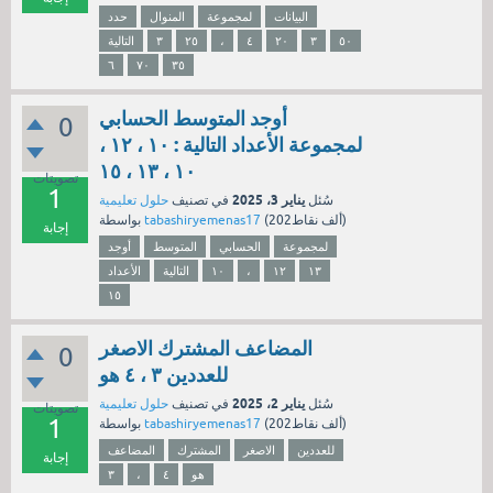
البيانات
لمجموعة
المنوال
حدد
٥٠
٣
٢۰
٤
،
۲٥
۳
التالية
٦
٧٠
٣٥
أوجد المتوسط الحسابي
0
لمجموعة الأعداد التالية : ۱۰ ، ۱۲ ،
۱۰ ، ۱۳ ، ۱٥
تصويتات
1
يناير 3، 2025
سُئل
في تصنيف
حلول تعليمية
نقاط)
202ألف
(
tabashiryemenas17
بواسطة
إجابة
لمجموعة
الحسابي
المتوسط
أوجد
۱۳
۱۲
،
۱۰
التالية
الأعداد
۱٥
المضاعف المشترك الاصغر
0
للعددين ٣ ، ٤ هو
يناير 2، 2025
سُئل
في تصنيف
حلول تعليمية
تصويتات
1
نقاط)
202ألف
(
tabashiryemenas17
بواسطة
للعددين
الاصغر
المشترك
المضاعف
إجابة
هو
٤
،
٣