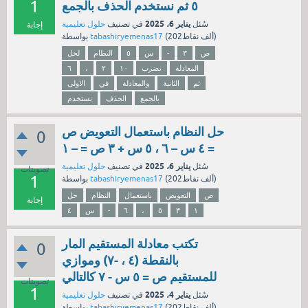
1
٥ ثم نستخدم الحذف بالجمع
يناير 6، 2025
سُئل
في تصنيف
حلول تعليمية
إجابة
نقاط)
202ألف
(
tabashiryemenas17
بواسطة
ص
٣
-
س
٥
النظام
لحل
المعادلة
نضرب
١٠
٢
،
٦
ثم
الثانية
والمعادلة
في
الاولى
بالجمع
الحذف
نستخدم
حل النظام باستعمال التعويض ص
0
= ٤ س – ٦ ، ٥ س + ٣ ص = – ١
يناير 6، 2025
سُئل
في تصنيف
حلول تعليمية
تصويتات
1
نقاط)
202ألف
(
tabashiryemenas17
بواسطة
ص
التعويض
باستعمال
النظام
حل
إجابة
١
٣
٥
،
٦
-
س
٤
تكتب معادلة المستقيم المار
0
بالنقطة (٤ ، -٧) وموازي
للمستقيم ص = ٥ س - ٧ كالتالي
تصويتات
1
يناير 4، 2025
سُئل
في تصنيف
حلول تعليمية
نقاط)
202ألف
(
tabashiryemenas17
بواسطة