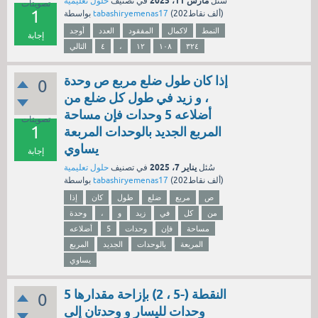
مارس 11، 2025
سُئل
في تصنيف
حلول تعليمية
تصويتات
1
نقاط)
202ألف
(
tabashiryemenas17
بواسطة
النمط
لاكمال
المفقود
العدد
أوجد
إجابة
٣٢٤
١٠٨
١٢
،
٤
التالي
إذا كان طول ضلع مربع ص وحدة
0
، و زيد في طول كل ضلع من
أضلاعه 5 وحدات فإن مساحة
تصويتات
1
المربع الجديد بالوحدات المربعة
يساوي
إجابة
يناير 7، 2025
سُئل
في تصنيف
حلول تعليمية
نقاط)
202ألف
(
tabashiryemenas17
بواسطة
ص
مربع
ضلع
طول
كان
إذا
من
كل
في
زيد
و
،
وحدة
مساحة
فإن
وحدات
5
أضلاعه
المربعة
بالوحدات
الجديد
المربع
يساوي
النقطة (-5 ، 2) بإزاحة مقدارها 5
0
وحدات لليسار و وحدتان إلى