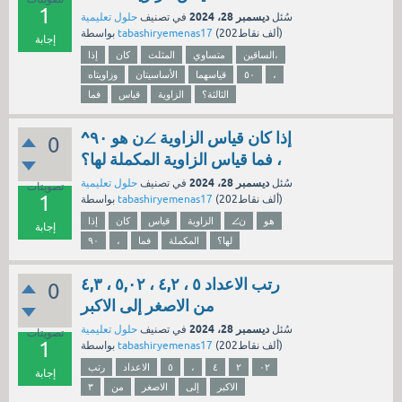
1
ديسمبر 28، 2024
سُئل
في تصنيف
حلول تعليمية
نقاط)
202ألف
(
tabashiryemenas17
بواسطة
إجابة
الساقين،
متساوي
المثلث
كان
إذا
،
٥٠
قياسهما
الأساسيتان
وزاويتاه
الثالثة؟
الزاوية
قياس
فما
إذا كان قياس الزاوية ∠ن هو ٩٠^
0
، فما قياس الزاوية المكملة لها؟
ديسمبر 28، 2024
سُئل
في تصنيف
حلول تعليمية
تصويتات
1
نقاط)
202ألف
(
tabashiryemenas17
بواسطة
هو
∠ن
الزاوية
قياس
كان
إذا
إجابة
لها؟
المكملة
فما
،
٩٠
رتب الاعداد ٥ ، ٤,٢ ، ٥,٠٢ ، ٤,٣
0
من الاصغر إلى الاكبر
ديسمبر 28، 2024
سُئل
في تصنيف
حلول تعليمية
تصويتات
1
نقاط)
202ألف
(
tabashiryemenas17
بواسطة
٠٢
٢
٤
،
٥
الاعداد
رتب
إجابة
الاكبر
إلى
الاصغر
من
٣