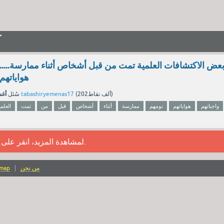
آ
عض الاكتشافات العلمية تمت من قبل أشخاص أثناء ممارسة.............
هواياتهم
أغسط
نقاط)
202ألف
(
tabashiryemenas17
بواسطة
سُئل
واجباتهم
هواياتهم
نومهم
ممارسة
أثناء
أشخاص
قبل
من
تمت
العلمي
.
لمشاهدة المزيد، انقر على
من نحن
emap