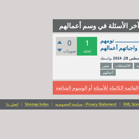
خر الأسئلة في وسم أعمالهم
........... نومهم
0
1
 واجباتهم أعمالهم
إجابة
تصويتات
س 28، 2024
ة
الاكتشافات
بعض
أعمالهم
القائمة الكاملة للأسئلة
أو
الوسوم الشائعة
XML Sit
سياسة الخصوصية - Privacy Statement
Sitemap Index
اتصل بنا