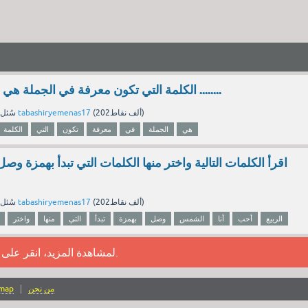
(أنا طالب مجتهد ) الكلمة التي تكون معرفة في الجملة هي ........
نقاط)
202ألف
(
tabashiryemenas17
بواسطة
سُئل
هي
الجملة
في
معرفة
تكون
التي
الكلمة
اقرأ الكلمات التالية واختر منها الكلمات التي تبدأ بهمزة و
نقاط)
202ألف
(
tabashiryemenas17
بواسطة
سُئل
الربيع
أحب
أنا
الشمس
وصل
بهمزة
تبدأ
التي
منها
واختر
.
لمشاهدة المزيد، انقر على
من نحن
emap