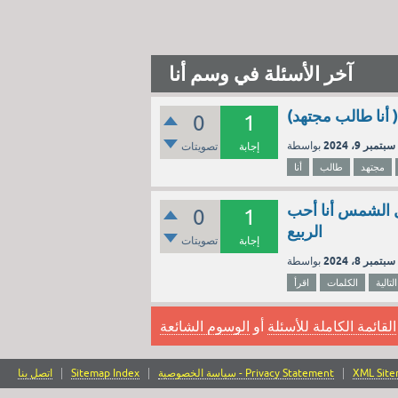
آخر الأسئلة في وسم أنا
0
1
سبتمبر 9، 2024
إجابة
تصويتات
مجتهد
طالب
أنا
صل الشمس أنا أحب
0
1
الربيع
إجابة
تصويتات
سبتمبر 8، 2024
التالية
الكلمات
اقرأ
القائمة الكاملة للأسئلة
أو
الوسوم الشائعة
XML Sit
سياسة الخصوصية - Privacy Statement
Sitemap Index
اتصل بنا