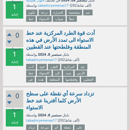
ديسمبر 26، 2024
سُئل
في تصنيف
حلول تعليمية
تصويتات
1
نقاط)
202ألف
(
tabashiryemenas17
بواسطة
عند
منخفضة
الحرارة
درجة
تكون
إجابة
خطأ
صواب
الاستواء
خط
أدت قوة الطرد المركزية عند خط
0
الاستواء الى تمدد الأرض في هذه
المنطقة وفلطحتها عند القطبين
تصويتات
1
سبتمبر 8، 2024
سُئل
بواسطة
نقاط)
202ألف
(
tabashiryemenas17
إجابة
عند
المركزية
الطرد
قوة
أدت
الأرض
تمدد
الى
الاستواء
خط
القطبين
وفلطحتها
المنطقة
هذه
في
تزداد سرعة أي نقطة على سطح
0
الأرض كلما أقتربنا عند خط
الاستواء
تصويتات
1
سبتمبر 8، 2024
سُئل
بواسطة
نقاط)
202ألف
(
tabashiryemenas17
إجابة
على
نقطة
أي
سرعة
تزداد