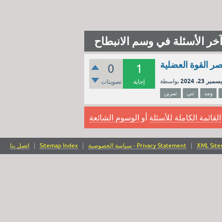
خر الأسئلة في وسم الانبطاح
ر القوة العضلية
0
1
سمبر 23، 2024
إجابة
تصويتات
ومد
ثني
تمرين
القائمة الكاملة للأسئلة
أو
الوسوم الشائعة
XML Sit
سياسة الخصوصية - Privacy Statement
Sitemap Index
اتصل بنا