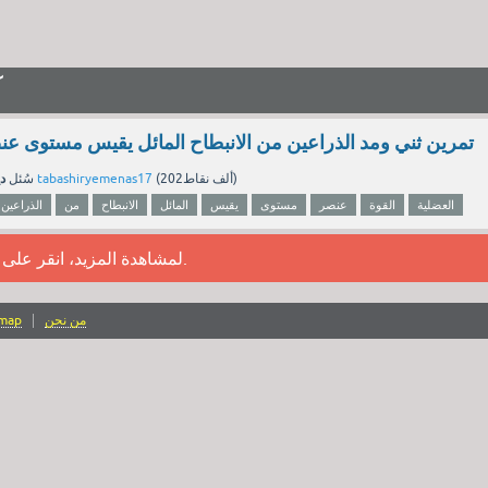
آ
تمرين ثني ومد الذراعين من الانبطاح المائل يقيس مستوى عنص
دي
نقاط)
202ألف
(
tabashiryemenas17
بواسطة
سُئل
العضلية
القوة
عنصر
مستوى
يقيس
المائل
الانبطاح
من
الذراعين
.
لمشاهدة المزيد، انقر على
من نحن
emap