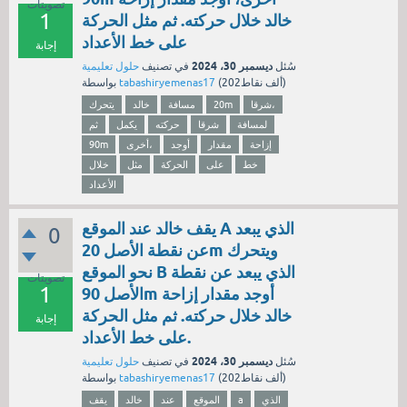
تصويتات
1
خالد خلال حركته. ثم مثل الحركة
على خط الأعداد
إجابة
ديسمبر 30، 2024
سُئل
في تصنيف
حلول تعليمية
نقاط)
202ألف
(
tabashiryemenas17
بواسطة
شرقا،
20m
مسافة
خالد
يتحرك
لمسافة
شرقا
حركته
يكمل
ثم
إزاحة
مقدار
أوجد
أخرى،
90m
خط
على
الحركة
مثل
خلال
الأعداد
يقف خالد عند الموقع A الذي يبعد
0
عن نقطة الأصل 20m ويتحرك
نحو الموقع B الذي يبعد عن نقطة
تصويتات
1
الأصل 90m أوجد مقدار إزاحة
خالد خلال حركته. ثم مثل الحركة
إجابة
على خط الأعداد.
ديسمبر 30، 2024
سُئل
في تصنيف
حلول تعليمية
نقاط)
202ألف
(
tabashiryemenas17
بواسطة
الذي
a
الموقع
عند
خالد
يقف