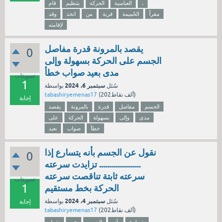
،
العباسية
الحركة
بتنظيم
قام
مقراً
الحُميمة
قرية
من
اتخذ
وقد
لإقامته
يقصد بالمرونة قدرة مفاصل
0
الجسم على الحركة بسهولة وإلى
مدى بعيد صواب خطأ
تصويتات
1
سبتمبر 6، 2024
سُئل
بواسطة
نقاط)
202ألف
(
tabashiryemenas17
إجابة
الجسم
مفاصل
قدرة
بالمرونة
يقصد
مدى
وإلى
بسهولة
الحركة
على
خطأ
صواب
بعيد
نقول عن الجسم بأنه يتسارع إذا
0
..................... تزايدت سرعته
سرعته ثابتة تناقصت سرعته
تصويتات
1
الحركة بخط مستقيم
سبتمبر 4، 2024
سُئل
بواسطة
إجابة
نقاط)
202ألف
(
tabashiryemenas17