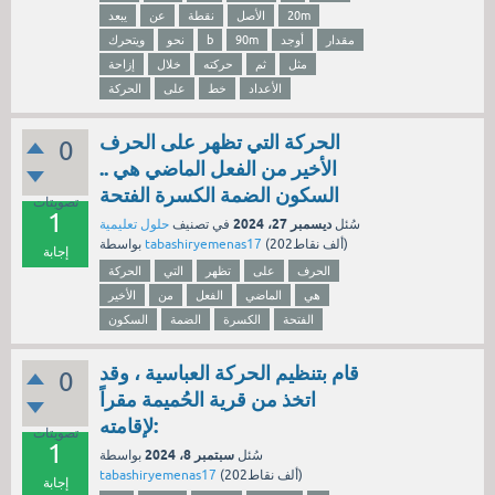
20m
الأصل
نقطة
عن
يبعد
مقدار
أوجد
90m
b
نحو
ويتحرك
مثل
ثم
حركته
خلال
إزاحة
الأعداد
خط
على
الحركة
الحركة التي تظهر على الحرف
0
الأخير من الفعل الماضي هي ..
السكون الضمة الكسرة الفتحة
تصويتات
1
ديسمبر 27، 2024
سُئل
في تصنيف
حلول تعليمية
نقاط)
202ألف
(
tabashiryemenas17
بواسطة
إجابة
الحرف
على
تظهر
التي
الحركة
هي
الماضي
الفعل
من
الأخير
الفتحة
الكسرة
الضمة
السكون
قام بتنظيم الحركة العباسية ، وقد
0
اتخذ من قرية الحُميمة مقراً
لإقامته:
تصويتات
1
سبتمبر 8، 2024
سُئل
بواسطة
نقاط)
202ألف
(
tabashiryemenas17
إجابة