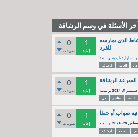
خر الأسئلة في وسم الرشاقة
نشاط الذي يمارسه
0
1
للفرد
إجابة
تصويتات
نيف
حلول تعليمية
هي
العامة
الرشاقة
ة السرعة الرشاقة
0
1
سبتمبر 8، 2024
إجابة
تصويتات
اللياقة
عناصر
من
نية صواب أو خطأ
0
1
س 29، 2024
إجابة
تصويتات
من
ليست
الرشاقة