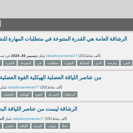
آ
الرشاقة العامة هي القدرة المتنوعة في متطلبات المهارة لل
ديسمبر 30، 2024
نقاط)
202ألف
(
tabashiryemenas17
بواسطة
سُئل
في تص
للفرد
يمارسه
الذي
للنشاط
المهارة
متطلبات
في
المتنوعة
القدرة
من عناصر اللياقة العضلية الهيكلية القوة العضلي
نقاط)
202ألف
(
tabashiryemenas17
بواسطة
سُئل
الرشاقة
السرعة
القوة
الهيكلية
العضلية
الرشاقة ليست من عناصر اللياقة البد
أغسط
نقاط)
202ألف
(
tabashiryemenas17
بواسطة
سُئل
خطأ
صواب
البدنية
اللياقة
عناصر