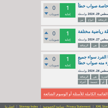
ة خاصة صواب خطأ
0
1
س 29، 2024
إجابة
تصويتات
الرشاقة
انواع
من
ة رياضية مختلفة
0
1
س 27، 2024
إجابة
تصويتات
قدرة
هي
الرشاقة
 الفرد سواء جميع
0
1
ء منه صواب خطأ
إجابة
تصويتات
س 26، 2024
لقدرة
هي
الرشاقة
أو
جسمة
أجزاء
القائمة الكاملة للأسئلة
أو
الوسوم الشائعة
XML Sit
سياسة الخصوصية - Privacy Statement
Sitemap Index
اتصل بنا