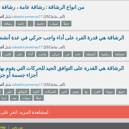
من انواع الرشاقة : رشاقة عامة ، رشاق
أغسط
نقاط)
202ألف
(
tabashiryemenas17
بواسطة
سُئل
خطأ
صواب
خاصة
،
عامة
رشاقة
الرشاقة هي قدرة الفرد على أداء واجب حركي في عدة أنشط
أغسط
نقاط)
202ألف
(
tabashiryemenas17
بواسطة
سُئل
مختلفة
رياضية
أنشطة
عدة
في
حركي
واجب
أداء
على
الفرد
الرشاقة هي القدرة على التوافق الجيد للحركات التي يقوم بها
أجزاء جسمة أو جز
أغسط
نقاط)
202ألف
(
tabashiryemenas17
بواسطة
سُئل
جميع
سواء
الفرد
بها
يقوم
التي
للحركات
الجيد
التوافق
على
ا
خطأ
صواب
منه
جزء
.
لمشاهدة المزيد، انقر على
من نحن
emap