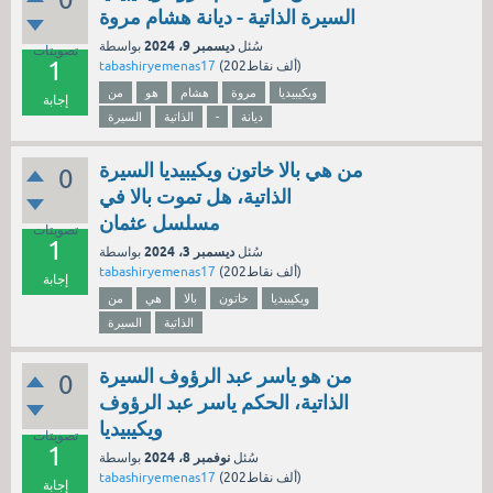
السيرة الذاتية - ديانة هشام مروة
ديسمبر 9، 2024
سُئل
بواسطة
تصويتات
1
نقاط)
202ألف
(
tabashiryemenas17
ويكيبيديا
مروة
هشام
هو
من
إجابة
ديانة
-
الذاتية
السيرة
من هي بالا خاتون ويكيبيديا السيرة
0
الذاتية، هل تموت بالا في
مسلسل عثمان
تصويتات
1
ديسمبر 3، 2024
سُئل
بواسطة
نقاط)
202ألف
(
tabashiryemenas17
إجابة
ويكيبيديا
خاتون
بالا
هي
من
الذاتية
السيرة
من هو ياسر عبد الرؤوف السيرة
0
الذاتية، الحكم ياسر عبد الرؤوف
ويكيبيديا
تصويتات
1
نوفمبر 8، 2024
سُئل
بواسطة
نقاط)
202ألف
(
tabashiryemenas17
إجابة