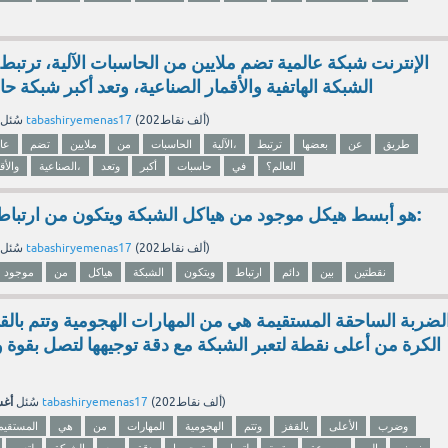
الإنترنت شبكة عالمية تضم ملايين من الحاسبات الآلية، ترت
الشبكة الهاتفية والأقمار الصناعية، وتعد أكبر شبكة ح
نقاط)
202ألف
(
tabashiryemenas17
بواسطة
سُئل
طريق
عن
بعضها
ترتبط
الآلية،
الحاسبات
من
ملايين
تضم
عال
العالم؟
في
حاسبات
أكبر
وتعد
الصناعية،
والأق
هو أبسط هيكل موجود من هياكل الشبكة ويتكون من ارتباط دائم بين نقطتين:
نقاط)
202ألف
(
tabashiryemenas17
بواسطة
سُئل
نقطتين
بين
دائم
ارتباط
ويتكون
الشبكة
هياكل
من
موجود
لضربة الساحقة المستقيمة هي من المهارات الهجومية وتتم بال
الكرة من أعلى نقطة لتعبر الشبكة مع دقة توجيهها لتصل بقو
أغسط
نقاط)
202ألف
(
tabashiryemenas17
بواسطة
سُئل
وضرب
الأعلى
بالقفز
وتتم
الهجومية
المهارات
من
هي
المستقيم
نصف
إلى
وسرعة
بقوة
لتصل
توجيهها
دقة
مع
الشبكة
لتعبر