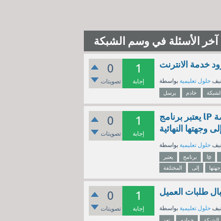
آخر الأسئلة في وسم الشبكة
ود خدمة الانترنت
0
1
نيف
حلول تعليمية
إجابة
تصويتات
لشبكة
خادم
يرسل
يعتبر برنامج lP المسؤول عن توجيه الحزم عبر الشبكة العنكبوتية الخاصة
0
1
ى وجهتها النهائية
إجابة
تصويتات
نيف
حلول تعليمية
lp
برنامج
يعتبر
جهتها
إلى
المختلفة
ال طلبات العميل
0
1
نيف
حلول تعليمية
إجابة
تصويتات
الشبكة
خوادم
تعد