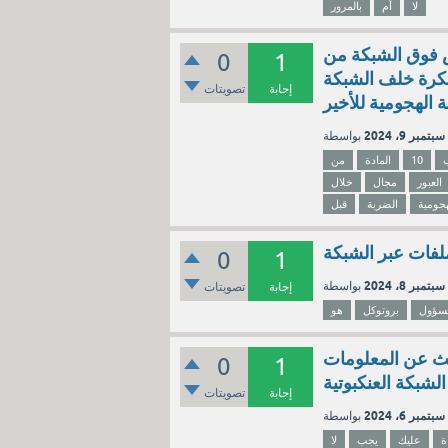
لا
أم
بالمرور
نافس فوق الشبكة من
0
1
 بالصد لمس الكرة خلف الشبكة
إجابة
تصويتات
الهجومية للأخير
سبتمبر 9، 2024
10
المادة
من
العبور
مجال
خلال
هجومية
الضربة
قبل
0
1
سبتمبر 8، 2024
إجابة
تصويتات
سؤول
بروتوكل
هو
حث عن المعلومات
0
1
لشبكة العنكبوتية
إجابة
تصويتات
سبتمبر 6، 2024
ة
عليك
يجب
لا