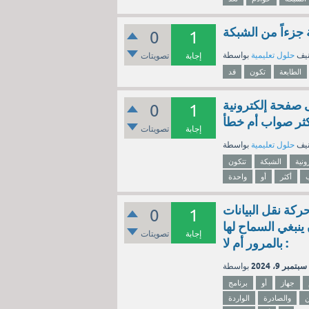
 جزءاً من الشبكة
0
1
نيف
حلول تعليمية
إجابة
تصويتات
الطابعة
تكون
قد
 صفحة إلكترونية
0
1
كثر صواب أم خطأ
إجابة
تصويتات
نيف
حلول تعليمية
رونية
الشبكة
تتكون
أكثر
أو
واحدة
ركة نقل البيانات
0
1
 ينبغي السماح لها
إجابة
تصويتات
بالمرور أم لا :
سبتمبر 9، 2024
جهاز
أو
برنامج
والصادرة
الواردة