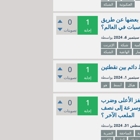
العنكبوتية
الشبكة
بط بعضها عن طريق
0
1
اسبات في العالم؟
إجابة
تصويتات
سبتمبر 6، 2024
مية
شبكة
الإنترنت
مار
الهاتفية
الشبكة
0
1
سبتمبر 1، 2024
إجابة
تصويتات
هيكل
أبسط
هو
قفز الأعلى وضرب
0
1
ة وسرعة إلى نصف
إجابة
تصويتات
الملعب الآخر ؟
س 31، 2024
ة
الساحقة
الضربة
نقطة
أعلى
الكرة