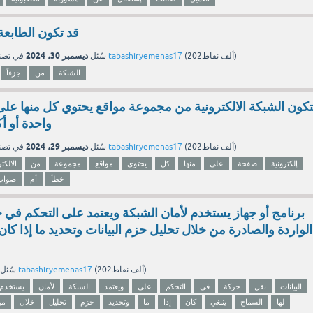
قد تكون الطابعة
ديسمبر 30، 2024
نقاط)
202ألف
(
tabashiryemenas17
بواسطة
سُئل
في تص
الشبكة
من
جزءاً
تكون الشبكة الالكترونية من مجموعة مواقع يحتوي كل منها على
واحدة أو أ
ديسمبر 29، 2024
نقاط)
202ألف
(
tabashiryemenas17
بواسطة
سُئل
في تص
إلكترونية
صفحة
على
منها
كل
يحتوي
مواقع
مجموعة
من
الالكت
خطأ
أم
صواب
برنامج أو جهاز يستخدم لأمان الشبكة ويعتمد على التحكم في ح
الواردة والصادرة من خلال تحليل حزم البيانات وتحديد ما إذا كان
نقاط)
202ألف
(
tabashiryemenas17
بواسطة
سُئل
البيانات
نقل
حركة
في
التحكم
على
ويعتمد
الشبكة
لأمان
يستخدم
لها
السماح
ينبغي
كان
إذا
ما
وتحديد
حزم
تحليل
خلال
من