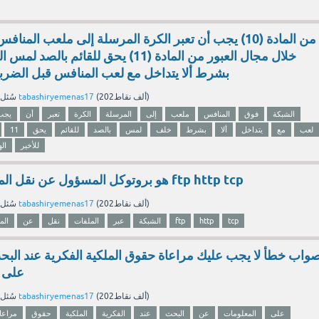
من المادة (10) يجب أن تعبر الكرة المرسلة إلى ملعب الم
خلال مجال العبور من المادة (11) يحق للقائم
بشرط ألا يتداخل مع لعب المنافس قبل الضربة 
نقاط)
202ألف
(
tabashiryemenas17
بواسطة
سُئل
الشبكة
فوق
المنافس
ملعب
إلى
المرسلة
الكرة
تعبر
أن
يجب
لعب
مع
يتداخل
ألا
بشرط
خلف
لمس
بالصد
للقائم
يحق
11
للأخير
ال
هو بروتوكل المسؤول عن نقل الملفات عبر الشبكة ftp http tcp
نقاط)
202ألف
(
tabashiryemenas17
بواسطة
سُئل
tcp
http
ftp
الشبكة
عبر
الملفات
نقل
عن
الم
واب خطأ لا يجب عليك مراعاة حقوق الملكية الفكرية عند الب
على ا
نقاط)
202ألف
(
tabashiryemenas17
بواسطة
سُئل
على
المعلومات
عن
البحث
عند
الفكرية
الملكية
حقوق
مراعا