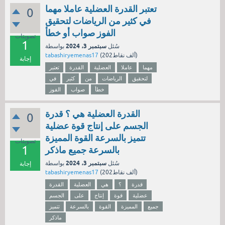
تعتبر القدرة العضلية عاملا مهما
0
في كثير من الرياضات لتحقيق
الفوز صواب أو خطأ
تصويتات
1
سبتمبر 3، 2024
سُئل
بواسطة
نقاط)
202ألف
(
tabashiryemenas17
إجابة
مهما
عاملا
العضلية
القدرة
تعتبر
لتحقيق
الرياضات
من
كثير
في
خطأ
صواب
الفوز
القدرة العضلية هي ؟ قدرة
0
الجسم على إنتاج قوة عضلية
تتميز بالسرعة القوة المميزة
تصويتات
1
بالسرعة جميع ماذكر
سبتمبر 3، 2024
سُئل
بواسطة
إجابة
نقاط)
202ألف
(
tabashiryemenas17
قدرة
؟
هي
العضلية
القدرة
عضلية
قوة
إنتاج
على
الجسم
جميع
المميزة
القوة
بالسرعة
تتميز
ماذكر