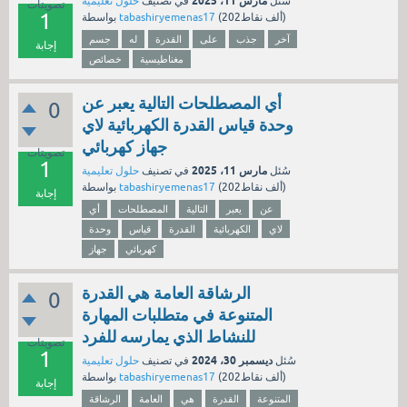
مارس 11، 2025
سُئل
في تصنيف
حلول تعليمية
تصويتات
1
نقاط)
202ألف
(
tabashiryemenas17
بواسطة
آخر
جذب
على
القدرة
له
جسم
إجابة
مغناطيسية
خصائص
أي المصطلحات التالية يعبر عن
0
وحدة قياس القدرة الكهربائية لاي
جهاز كهربائي
تصويتات
1
مارس 11، 2025
سُئل
في تصنيف
حلول تعليمية
نقاط)
202ألف
(
tabashiryemenas17
بواسطة
إجابة
عن
يعبر
التالية
المصطلحات
أي
لاي
الكهربائية
القدرة
قياس
وحدة
كهربائي
جهاز
الرشاقة العامة هي القدرة
0
المتنوعة في متطلبات المهارة
للنشاط الذي يمارسه للفرد
تصويتات
1
ديسمبر 30، 2024
سُئل
في تصنيف
حلول تعليمية
نقاط)
202ألف
(
tabashiryemenas17
بواسطة
إجابة
المتنوعة
القدرة
هي
العامة
الرشاقة