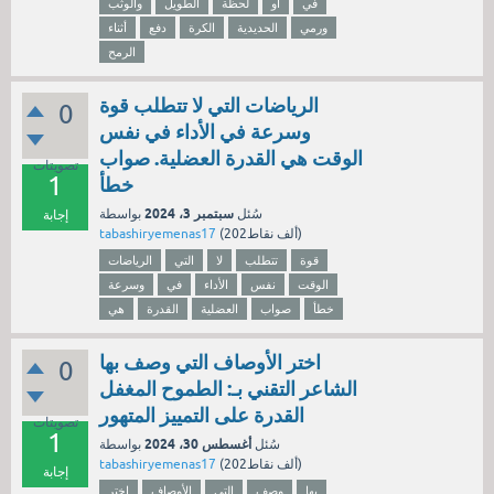
في
أو
لحظة
الطويل
والوثب
ورمي
الحديدية
الكرة
دفع
أثناء
الرمح
الرياضات التي لا تتطلب قوة
0
وسرعة في الأداء في نفس
الوقت هي القدرة العضلية. صواب
تصويتات
1
خطأ
سبتمبر 3، 2024
سُئل
بواسطة
إجابة
نقاط)
202ألف
(
tabashiryemenas17
قوة
تتطلب
لا
التي
الرياضات
الوقت
نفس
الأداء
في
وسرعة
خطأ
صواب
العضلية
القدرة
هي
اختر الأوصاف التي وصف بها
0
الشاعر التقني بـ: الطموح المغفل
القدرة على التمييز المتهور
تصويتات
1
أغسطس 30، 2024
سُئل
بواسطة
نقاط)
202ألف
(
tabashiryemenas17
إجابة
بها
وصف
التي
الأوصاف
اختر