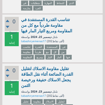
الذي
للنشاط
المهارة
متطلبات
في
للفرد
يمارسه
تتناسب القدرة المستنفدة في
0
مقاومة طردياً مع كل من
المقاومة ومربع التيار المار فيها
تصويتات
1
ديسمبر 25، 2024
سُئل
بواسطة
نقاط)
202ألف
(
tabashiryemenas17
إجابة
في
المستنفدة
القدرة
تتناسب
من
كل
مع
طردياً
مقاومة
فيها
المار
التيار
ومربع
المقاومة
تقليل مقاومة الاسلاك لتقليل
0
القدرة الضائعة أثناء نقل الطاقة
يجعل الاسلاك خفيفة ورخيصة
تصويتات
1
الثمن
ديسمبر 23، 2024
سُئل
بواسطة
إجابة
نقاط)
202ألف
(
tabashiryemenas17
لتقليل
الاسلاك
مقاومة
تقليل