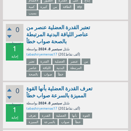
إنتاج
على
القدرة
الطيور
لأجسام
atp
الطاقة
من
كبيرة
كمية
بسبب
تعتبر القدرة العضلية عنصر من
0
عناصر اللياقة البدنية المرتبطة
بالصحة صواب خطأ
تصويتات
1
سبتمبر 8، 2024
سُئل
بواسطة
نقاط)
202ألف
(
tabashiryemenas17
إجابة
من
عنصر
العضلية
القدرة
تعتبر
المرتبطة
البدنية
اللياقة
عناصر
خطأ
صواب
بالصحة
تعرف القدرة العضلية بأنها القوة
0
المميزة بالسرعة صواب خطأ
سبتمبر 8، 2024
سُئل
بواسطة
تصويتات
1
نقاط)
202ألف
(
tabashiryemenas17
القوة
بأنها
العضلية
القدرة
تعرف
إجابة
خطأ
صواب
بالسرعة
المميزة