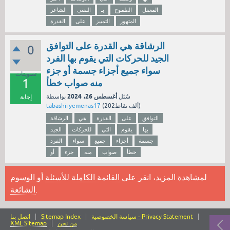
المغفل
الطموح
بـ
التقني
الشاعر
المتهور
التمييز
على
القدرة
الرشاقة هي القدرة على التوافق
0
الجيد للحركات التي يقوم بها الفرد
سواء جميع أجزاء جسمة أو جزء
تصويتات
1
منه صواب خطأ
أغسطس 26، 2024
سُئل
بواسطة
إجابة
نقاط)
202ألف
(
tabashiryemenas17
التوافق
على
القدرة
هي
الرشاقة
بها
يقوم
التي
للحركات
الجيد
جسمة
أجزاء
جميع
سواء
الفرد
خطأ
صواب
منه
جزء
أو
لمشاهدة المزيد، انقر على
القائمة الكاملة للأسئلة
أو
الوسوم
.
الشائعة
سياسة الخصوصية - Privacy Statement
Sitemap Index
اتصل بنا
من نحن
XML Sitemap