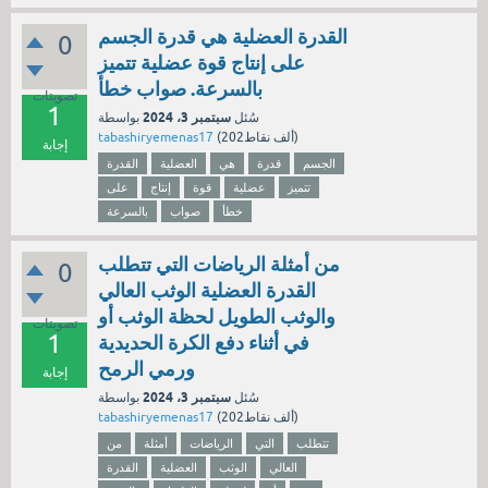
القدرة العضلية هي قدرة الجسم
0
على إنتاج قوة عضلية تتميز
بالسرعة. صواب خطأ
تصويتات
1
سبتمبر 3، 2024
سُئل
بواسطة
نقاط)
202ألف
(
tabashiryemenas17
إجابة
الجسم
قدرة
هي
العضلية
القدرة
تتميز
عضلية
قوة
إنتاج
على
خطأ
صواب
بالسرعة
من أمثلة الرياضات التي تتطلب
0
القدرة العضلية الوثب العالي
والوثب الطويل لحظة الوثب أو
تصويتات
1
في أثناء دفع الكرة الحديدية
ورمي الرمح
إجابة
سبتمبر 3، 2024
سُئل
بواسطة
نقاط)
202ألف
(
tabashiryemenas17
تتطلب
التي
الرياضات
أمثلة
من
العالي
الوثب
العضلية
القدرة