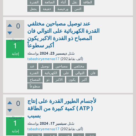
الطاقة
نقل
أثناء
الضائعة
القدرة
الثمن
ورخيصة
خفيفة
يجعل
عند توصيل مصباحين مختلفي
0
القدرة الكهربائية على التوالي فان
المصباح ذو القدرة الاكبر يكون
تصويتات
1
أكبر سطوعاً
ديسمبر 23، 2024
سُئل
بواسطة
إجابة
نقاط)
202ألف
(
tabashiryemenas17
مختلفي
مصباحين
توصيل
عند
فان
التوالي
على
الكهربائية
القدرة
أكبر
يكون
الاكبر
ذو
المصباح
سطوعاً
لأجسام الطيور القدرة على إنتاج
0
كمية كبيرة من الطاقة ( ATP )
بسبب
تصويتات
1
سبتمبر 17، 2024
سُئل
بواسطة
نقاط)
202ألف
(
tabashiryemenas17
إجابة