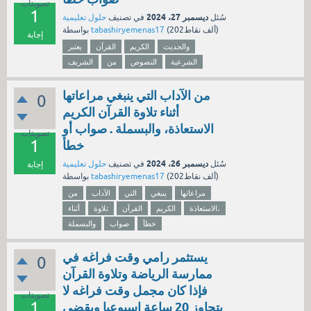
تصويتات
1
ديسمبر 27، 2024
سُئل
في تصنيف
حلول تعليمية
نقاط)
202ألف
(
tabashiryemenas17
بواسطة
إجابة
والحديث
الكريم
القرآن
يعتبر
الشرعية
النصوص
من
الشريف
من الآداب التي ينبغي مراعاتها
0
أثناء تلاوة القرآن الكريم
الاستعاذة، والبسملة . صواب أو
تصويتات
1
خطأ
ديسمبر 26، 2024
سُئل
في تصنيف
حلول تعليمية
إجابة
نقاط)
202ألف
(
tabashiryemenas17
بواسطة
مراعاتها
ينبغي
التي
الآداب
من
الاستعاذة،
الكريم
القرآن
تلاوة
أثناء
خطأ
صواب
والبسملة
يستثمر رامي وقت فراغه في
0
ممارسة الرياضة وتلاوة القرآن
فإذا كان مجمل وقت فراغه لا
تصويتات
1
يتجاوز 20 ساعة اسبوعيا ويقضي