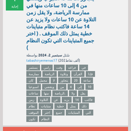
من 4 إلى 10 ساعات منها في
إجابة
ممارسة الرياضة، ولا يقل زمن
التلاوة عن 10 ساعات ولا يزيد عن
14 ساعة فاكتب نظام متباينات
خطية يمثل ذلك الموقف . ( اختر
جميع المتباينات التي تكون النظام
)
سبتمبر 2، 2024
سُئل
بواسطة
نقاط)
202ألف
(
tabashiryemenas17
في
فراغه
وقت
رامي
يستثمر
فإذا
القرآن
وتلاوة
الرياضة
ممارسة
ساعة
20
يتجاوز
لا
مجمل
كان
10
إلى
4
من
ويقضي
اسبوعيا
يقل
ولا
الرياضة،
منها
ساعات
فاكتب
14
يزيد
عن
التلاوة
زمن
ذلك
يمثل
خطية
متباينات
نظام
التي
المتباينات
جميع
اختر
الموقف
النظام
تكون