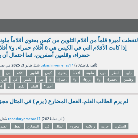
لتقطت أميرة قلماً من أقلام التلوين من كيسٍ يحتوي أقلاماً ملونة
خضراء، وقلمين أصفرين، فما احتمال أن ي
يناير 3، 2025
نقاط)
202ألف
(
tabashiryemenas17
بواسطة
سُئل
في تص
إليها،
النظر
دون
ملونة
أقلاماً
يحتوي
كيسٍ
التلوين
أقلام
من
وقلمين
خضراء،
و٣
زرقاء،
و٧
حمراء،
٥
هي
الكيس
في
التي
أحمر؟
القلم
يكون
أن
اح
لم يرم الطالب القلم. الفعل المضارع ( يرم ) في المثال م
نقاط)
202ألف
(
tabashiryemenas17
بواسطة
سُئل
السكون
جزمه
وعلامة
مجزوم
المثال
في
المضارع
الفعل
القلم