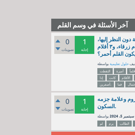
آخر الأسئلة في وسم القلم
 دون النظر إليها،
0
1
إذا كانت الأقلام التي في الكيس هي ٥ أقلام حمراء، و٧ أقلام زرقاء، و٣ أقلام
إجابة
تصويتات
كون القلم أحمر؟
نيف
حلول تعليمية
قلماً
أميرة
التقطت
الأقلام
كانت
إذا
تمال
فما
أصفرين،
جزوم وعلامة جزمه
0
1
السكون.
إجابة
تصويتات
سبتمبر 5، 2024
الطالب
يرم
لم