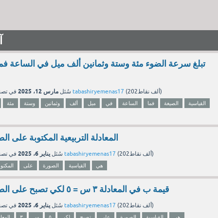
آ
تبلغ سرعة الضوء مئة وستة وثمانين ألف ميل في الساعة فما 
مارس 12، 2025
نقاط)
202ألف
(
tabashiryemenas17
بواسطة
سُئل
في تص
القياسية
الصيغة
فما
الساعة
في
ميل
ألف
وثمانين
وستة
مئة
المعادلة التربيعية المكتوبة على ال
يناير 6، 2025
نقاط)
202ألف
(
tabashiryemenas17
بواسطة
سُئل
في تص
هي
القياسية
الصورة
على
المكتوب
قيمة ب في المعادلة ٣ س = ٥ لكي تصبح على الصورة القياسية هي
يناير 6، 2025
نقاط)
202ألف
(
tabashiryemenas17
بواسطة
سُئل
في تص
هي
القياسية
الصورة
على
تصبح
لكي
٥
س
٣
المعا