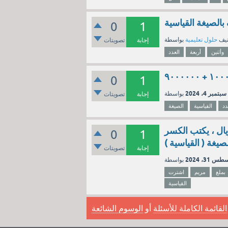
 بالصيغة القياسية
0
1
نيف
حلول تعليمية
إجابة
تصويتات
وأثنين
أربعة
العدد
0
1
سبتمبر 4، 2024
إجابة
تصويتات
دد
القياسية
الصيغة
ال ، يكتب الكسر
0
1
لصيغة ( القياسية )
إجابة
تصويتات
س 31، 2024
بملغ
مريم
اشترت
القياسية
القائمة الكاملة للأسئلة
أو
الوسوم الشائعة