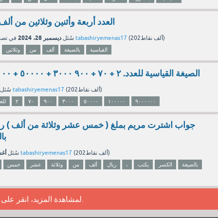
العدد أربعة وأثنين وثلاثين من ألف
ديسمبر 28، 2024
نقاط)
202ألف
(
tabashiryemenas17
بواسطة
سُئل
في تص
القياسية
بالصيغة
ألف
من
وثلاثين
الصيغة القياسية للعدد. ٢ + ٧٠ + ٩٠٠ ٣٠٠٠ + ٥٠٠٠٠ + ١٠٠٠٠٠ + ٩٠٠٠٠٠٠
نقاط)
202ألف
(
tabashiryemenas17
بواسطة
سُئل
٩٠٠٠٠٠٠
١٠٠٠٠٠
٥٠٠٠٠
٣٠٠٠
٩٠٠
٧٠
٢
للع
جواب اشترت مريم بملغ ( خمس عشر وثلاثة من ألف ) ري
با
أغسط
نقاط)
202ألف
(
tabashiryemenas17
بواسطة
سُئل
بالصيغة
الكسر
يكتب
،
ريال
ألف
من
وثلاثة
عشر
خمس
.
لمشاهدة المزيد، انقر على