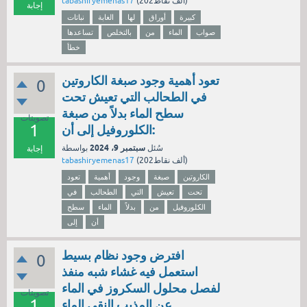
نقاط)
202ألف
(
tabashiryemenas17
إجابة
كبيرة
أوراق
لها
الغابة
نباتات
صواب
الماء
من
بالتخلص
تساعدها
خطأ
تعود أهمية وجود صبغة الكاروتين
0
في الطحالب التي تعيش تحت
سطح الماء بدلاً من صبغة
تصويتات
1
الكلوروفيل إلى أن:
سبتمبر 9، 2024
سُئل
بواسطة
إجابة
نقاط)
202ألف
(
tabashiryemenas17
الكاروتين
صبغة
وجود
أهمية
تعود
تحت
تعيش
التي
الطحالب
في
الكلوروفيل
من
بدلاً
الماء
سطح
أن
إلى
افترض وجود نظام بسيط
0
استعمل فيه غشاء شبه منفذ
لفصل محلول السكروز في الماء
تصويتات
1
عن المذيب النقي الماء