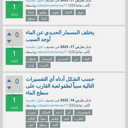
مارس 17، 2025
سُئل
في تصنيف
حلول تعليمية
تصويتات
1
نقاط)
202ألف
(
tabashiryemenas17
بواسطة
فوق
الانقاذ
طوق
يطفو
لماذا
إجابة
الماء
سطح
يختلف المسمار الحديدي عن الماء
0
أوجد السبب
مارس 17، 2025
سُئل
في تصنيف
حلول تعليمية
تصويتات
1
نقاط)
202ألف
(
tabashiryemenas17
بواسطة
الماء
عن
الحديدي
المسمار
يختلف
إجابة
السبب
أوجد
حسب الشكل أدناه أي التفسيرات
0
التالية سبباً لطفو لعبة القارب على
سطح الماء
تصويتات
1
مارس 16، 2025
سُئل
في تصنيف
حلول تعليمية
نقاط)
202ألف
(
tabashiryemenas17
بواسطة
إجابة
التفسيرات
أي
أدناه
الشكل
حسب
القارب
لعبة
لطفو
سبباً
التالية
الماء
سطح
على