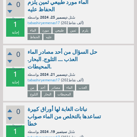
الماء مورد طبيعي ثمين يلزم
0
الحفاظ عليه
ديسمبر 25، 2024
سُئل
بواسطة
تصويتات
1
نقاط)
202ألف
(
tabashiryemenas17
يلزم
ثمين
طبيعي
مورد
الماء
إجابة
عليه
الحفاظ
حل السؤال من أحد مصادر الماء
0
العذب .... الثلوج. البحار.
المحيطات.
تصويتات
1
ديسمبر 21، 2024
سُئل
بواسطة
نقاط)
202ألف
(
tabashiryemenas17
إجابة
العذب
الماء
مصادر
أحد
من
المحيطات
البحار
الثلوج
نباتات الغابة لها أوراق كبيرة
0
تساعدها بالتخلص من الماء صواب
خطأ
تصويتات
1
سبتمبر 19، 2024
سُئل
بواسطة