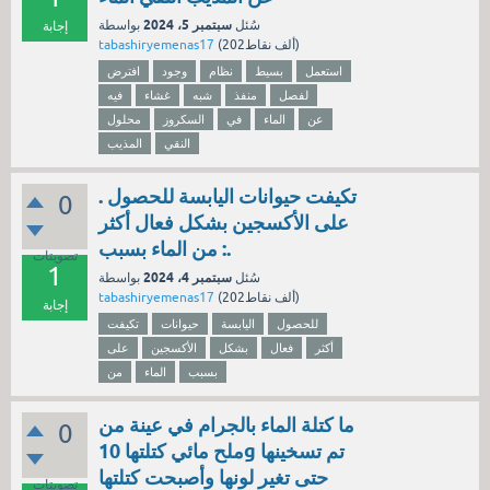
سبتمبر 5، 2024
سُئل
بواسطة
إجابة
نقاط)
202ألف
(
tabashiryemenas17
استعمل
بسيط
نظام
وجود
افترض
لفصل
منفذ
شبه
غشاء
فيه
عن
الماء
في
السكروز
محلول
النقي
المذيب
. تكيفت حيوانات اليابسة للحصول
0
على الأكسجين بشكل فعال أكثر
من الماء بسبب :.
تصويتات
1
سبتمبر 4، 2024
سُئل
بواسطة
نقاط)
202ألف
(
tabashiryemenas17
إجابة
للحصول
اليابسة
حيوانات
تكيفت
أكثر
فعال
بشكل
الأكسجين
على
بسبب
الماء
من
ما كتلة الماء بالجرام في عينة من
0
ملح مائي كتلتها 10g تم تسخينها
حتى تغير لونها وأصبحت كتلتها
تصويتات