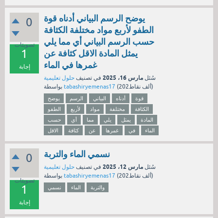
يوضح الرسم البياني أدناه قوة
0
الطفو لأربع مواد مختلفة الكثافة
حسب الرسم البياني أي مما يلي
تصويتات
1
يمثل المادة الاقل كثافة عن
غمرها في الماء
إجابة
مارس 16، 2025
سُئل
في تصنيف
حلول تعليمية
نقاط)
202ألف
(
tabashiryemenas17
بواسطة
قوة
أدناه
البياني
الرسم
يوضح
الكثافة
مختلفة
مواد
لأربع
الطفو
المادة
يمثل
يلي
مما
أي
حسب
الماء
في
غمرها
عن
كثافة
الاقل
نسمي الماء والتربة
0
مارس 12، 2025
سُئل
في تصنيف
حلول تعليمية
نقاط)
202ألف
(
tabashiryemenas17
بواسطة
تصويتات
1
والتربة
الماء
نسمي
إجابة