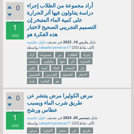
أراد مجموعة من الطلاب إجراء
0
دراسة يتناولون فيها أثر الحرارة
على كمية الماء المتبخر إن
تصويتات
1
التصميم التجريبي الصحيح لاختبار
هذه الفكرة هو
إجابة
مارس 10، 2025
سُئل
في تصنيف
حلول تعليمية
نقاط)
202ألف
(
tabashiryemenas17
بواسطة
إجراء
الطلاب
من
مجموعة
أراد
الحرارة
أثر
فيها
يتناولون
دراسة
إن
المتبخر
الماء
كمية
على
لاختبار
الصحيح
التجريبي
التصميم
هو
الفكرة
هذه
مرض الكوليرا مرض ينتشر عن
0
طريق شرب الماء ويسبب
عطاس ورشح
تصويتات
1
ديسمبر 30، 2024
سُئل
في تصنيف
حلول تعليمية
نقاط)
202ألف
(
tabashiryemenas17
بواسطة
إجابة
طريق
عن
ينتشر
الكوليرا
مرض