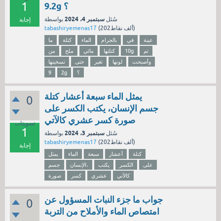
1
9.2g ؟
سبتمبر 4، 2024
سُئل
بواسطة
إجابة
نقاط)
202ألف
(
tabashiryemenas17
عينة
في
بالجرام
الماء
كتلة
ما
تم
10g
كتلتها
مائي
ملح
من
وأصبحت
لونها
تغير
حتى
تسخينها
؟
2g
9
يمثل الماء سبعة أعشار كتلة
0
جسم الإنسان، يكتب الكسر على
صورة كسر عشري كالآتي
تصويتات
1
سبتمبر 3، 2024
سُئل
بواسطة
نقاط)
202ألف
(
tabashiryemenas17
إجابة
كتلة
أعشار
سبعة
الماء
يمثل
على
الكسر
يكتب
الإنسان،
جسم
كالآتي
عشري
كسر
صورة
جواب ما جزء النبات المسؤول عن
0
امتصاص الماء والأملاح من التربة