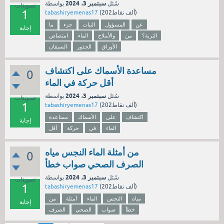
سبتمبر 3، 2024
سُئل
بواسطة
تصويتات
1
نقاط)
202ألف
(
tabashiryemenas17
عن
المسؤول
النبات
جزء
ما
إجابة
التربة؟
من
والأملاح
الماء
امتصاص
الأوراق
الجذور
السيقان
مساعدة الأسماك على اكتشاف
0
أقل حركة في الماء
سبتمبر 3، 2024
سُئل
بواسطة
تصويتات
1
نقاط)
202ألف
(
tabashiryemenas17
اكتشاف
على
الأسماك
مساعدة
إجابة
الماء
في
حركة
أقل
من أمثلة الماء النجس مياه
0
الصرف الصحي صواب خطأ
سبتمبر 3، 2024
سُئل
بواسطة
تصويتات
1
نقاط)
202ألف
(
tabashiryemenas17
مياه
النجس
الماء
أمثلة
من
إجابة
خطأ
صواب
الصحي
الصرف