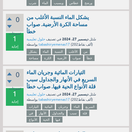
ورشح
عطاس
ويسبب
الماء
شرب
يشكل الماء النسبة الأغلب من
0
مساحة الكرة الأرضية. صواب
خطأ
تصويتات
1
ديسمبر 27، 2024
سُئل
في تصنيف
حلول تعليمية
نقاط)
202ألف
(
tabashiryemenas17
بواسطة
إجابة
من
الأغلب
النسبة
الماء
يشكل
خطأ
صواب
الأرضية
الكرة
مساحة
التيارات المائية وجريان الماء
0
السريع في الأنهار والجداول سبب
قلة الأنواع الحية فيها. صواب خطأ
تصويتات
1
ديسمبر 27، 2024
سُئل
في تصنيف
حلول تعليمية
نقاط)
202ألف
(
tabashiryemenas17
بواسطة
إجابة
السريع
الماء
وجريان
المائية
التيارات
قلة
سبب
والجداول
الأنهار
في
فيها
الحية
الأنواع