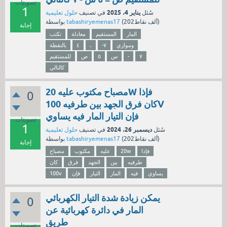
تصويتات
1
يناير 4، 2025
سُئل
في تصنيف
حلول تعليمية
نقاط)
202ألف
(
tabashiryemenas17
بواسطة
إجابة
المار
المستقيم
معادلة
تكتب
وموازي
-٧
،
٤
بالنقطة
٧
-
س
٥
ص
للمستقيم
كالتالي
مصباح مكتوب عليه 20W فإذا
0
كان فرق الجهد بين طرفيه 100V
فإن التيار المار فيه يساوي
تصويتات
1
ديسمبر 26، 2024
سُئل
في تصنيف
حلول تعليمية
نقاط)
202ألف
(
tabashiryemenas17
بواسطة
إجابة
فإذا
20w
عليه
مكتوب
مصباح
طرفيه
بين
الجهد
فرق
كان
يساوي
فيه
المار
التيار
فإن
100v
يمكن زيادة شدة التيار الكهربائي
0
المار في دائرة كهربائية عن
طريق
تصويتات