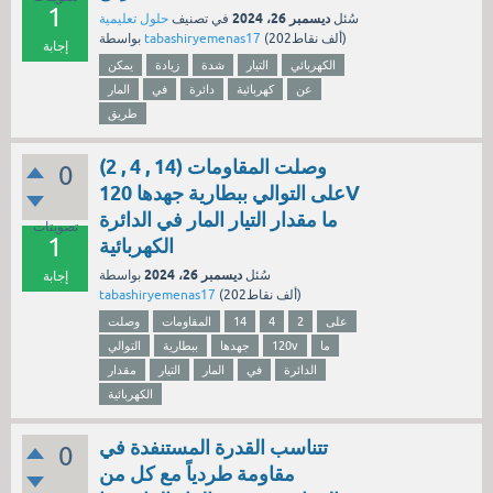
1
ديسمبر 26، 2024
سُئل
في تصنيف
حلول تعليمية
نقاط)
202ألف
(
tabashiryemenas17
بواسطة
إجابة
الكهربائي
التيار
شدة
زيادة
يمكن
عن
كهربائية
دائرة
في
المار
طريق
وصلت المقاومات (14 , 4 , 2)
0
على التوالي ببطارية جهدها 120V
ما مقدار التيار المار في الدائرة
تصويتات
1
الكهربائية
ديسمبر 26، 2024
سُئل
بواسطة
إجابة
نقاط)
202ألف
(
tabashiryemenas17
على
2
4
14
المقاومات
وصلت
ما
120v
جهدها
ببطارية
التوالي
الدائرة
في
المار
التيار
مقدار
الكهربائية
تتناسب القدرة المستنفدة في
0
مقاومة طردياً مع كل من