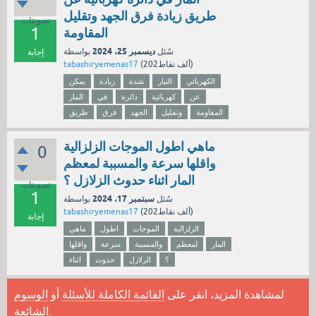
طريق زيادة فرق الجهد وتقليل
تصويتات
1
المقاومة
ديسمبر 25، 2024
سُئل
بواسطة
إجابة
نقاط)
202ألف
(
tabashiryemenas17
الكهربائي
التيار
شدة
زيادة
يمكن
عن
كهربائية
دائرة
في
المار
المقاومة
وتقليل
الجهد
فرق
طريق
ماهي اطول الموجات الزلزالية
0
واقلها سرعة والمسببة لمعظم
المار اثناء حدوث الزلازل ؟
تصويتات
1
سبتمبر 17، 2024
سُئل
بواسطة
نقاط)
202ألف
(
tabashiryemenas17
إجابة
الزلزالية
الموجات
اطول
ماهي
المار
لمعظم
والمسببة
سرعة
واقلها
؟
الزلازل
حدوث
اثناء
لمشاهدة المزيد، انقر على
القائمة الكاملة للأسئلة
أو
الوسوم
.
الشائعة