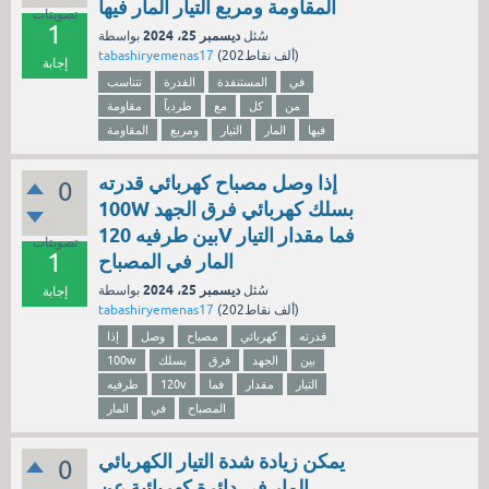
المقاومة ومربع التيار المار فيها
تصويتات
1
ديسمبر 25، 2024
سُئل
بواسطة
نقاط)
202ألف
(
tabashiryemenas17
إجابة
في
المستنفدة
القدرة
تتناسب
من
كل
مع
طردياً
مقاومة
فيها
المار
التيار
ومربع
المقاومة
إذا وصل مصباح كهربائي قدرته
0
100W بسلك كهربائي فرق الجهد
بين طرفيه 120V فما مقدار التيار
تصويتات
1
المار في المصباح
ديسمبر 25، 2024
سُئل
بواسطة
إجابة
نقاط)
202ألف
(
tabashiryemenas17
قدرته
كهربائي
مصباح
وصل
إذا
بين
الجهد
فرق
بسلك
100w
التيار
مقدار
فما
120v
طرفيه
المصباح
في
المار
يمكن زيادة شدة التيار الكهربائي
0
المار في دائرة كهربائية عن