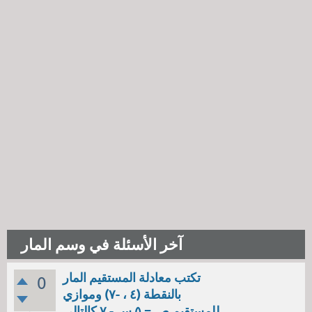
آخر الأسئلة في وسم المار
تكتب معادلة المستقيم المار
0
بالنقطة (٤ ، -٧) وموازي
للمستقيم ص = ٥ س - ٧ كالتالي