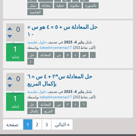
بالصورة
مكتوبة
خطية
معادلة
تمثل
القياسية
حل المعادلة س + ٥ = ٤ هو س =
0
- ١
يناير 4، 2025
سُئل
في تصنيف
حلول تعليمية
تصويتات
1
نقاط)
202ألف
(
tabashiryemenas17
بواسطة
-
هو
٤
٥
س
المعادلة
حل
إجابة
١
حل المعادلة س^٢ + ٤ س = ٦
0
بإكمال المربع
يناير 4، 2025
سُئل
في تصنيف
حلول تعليمية
تصويتات
1
نقاط)
202ألف
(
tabashiryemenas17
بواسطة
٦
٤
٢
س
المعادلة
حل
إجابة
المربع
بإكمال
التالي »
3
2
1
صفحة: