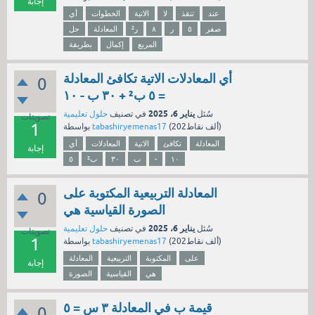
إجابة
عند
تنقذ
لا
الاتية
الخطوات
أي
صفر
٥
ر
٨
ر²
المعادلة
حل
المربع
إكمال
بطريقة
أي المعادلات الاتية تكافئ المعادلة
0
٥ ب² + ٣٠ ب - ١٠ =
يناير 6، 2025
سُئل
في تصنيف
حلول تعليمية
تصويتات
1
نقاط)
202ألف
(
tabashiryemenas17
بواسطة
المعادلة
تكافئ
الاتية
المعادلات
أي
إجابة
١٠
-
ب
٣٠
ب²
٥
المعادلة التربيعية المكتوبة على
0
الصورة القياسية هي
يناير 6، 2025
سُئل
في تصنيف
حلول تعليمية
تصويتات
1
نقاط)
202ألف
(
tabashiryemenas17
بواسطة
على
المكتوبة
التربيعية
المعادلة
إجابة
هي
القياسية
الصورة
قيمة ب في المعادلة ٣ س = ٥
0