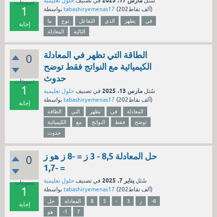
مارس 17، 2025
سُئل
في تصنيف
حلول تعليمية
تصويتات
1
نقاط)
202ألف
(
tabashiryemenas17
بواسطة
في
يظهر
الذي
التفاعل
نوع
ما
إجابة
التالية
المعادلة
الطاقة التي تظهر في المعادلة
0
الكيميائية مع النواتج فقط توضح
حدوث
تصويتات
1
مارس 13، 2025
سُئل
في تصنيف
حلول تعليمية
نقاط)
202ألف
(
tabashiryemenas17
بواسطة
إجابة
المعادلة
في
تظهر
التي
الطاقة
توضح
فقط
النواتج
مع
الكيميائية
حدوث
حل المعادلة 8,5 - 3 ز = -8 ز هو ز
0
= -1,7
يناير 7، 2025
سُئل
في تصنيف
حلول تعليمية
تصويتات
1
نقاط)
202ألف
(
tabashiryemenas17
بواسطة
-8
ز
3
-
5
8
المعادلة
حل
إجابة
7
-1
هو