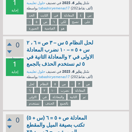
1
يناير 6، 2025
سُئل
في تصنيف
حلول تعليمية
نقاط)
202ألف
(
tabashiryemenas17
بواسطة
إجابة
س
٤
المعادلة
في
الثابت
الحد
على
تصبح
لكي
٦
ص
٥
-
هو
القياسية
الصورة
لحل النظام ٥ س – ٣ ص = ٦ ، ٢
0
س + ٥ = – ١٠ نضرب المعادلة
الاولى في ٢ والمعادلة الثانية في
تصويتات
1
٥ ثم نستخدم الحذف بالجمع
يناير 6، 2025
سُئل
في تصنيف
حلول تعليمية
إجابة
نقاط)
202ألف
(
tabashiryemenas17
بواسطة
ص
٣
-
س
٥
النظام
لحل
المعادلة
نضرب
١٠
٢
،
٦
ثم
الثانية
والمعادلة
في
الاولى
بالجمع
الحذف
نستخدم
المعادلة ص + ٥ = ٦ (س + ٥)
0
تكتب بصيغة الميل والمقطع
بالصورة ص = ٦ س + ٢٥