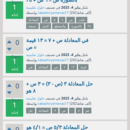
تصويتات
1
يناير 4، 2025
سُئل
في تصنيف
حلول تعليمية
نقاط)
202ألف
(
tabashiryemenas17
بواسطة
إجابة
تكتب
س
٦
٥
ص
المعادلة
٢٥
بالصورة
والمقطع
الميل
بصيغة
في المعادلة ص + ٧ = ١٣ قيمة
0
ص =
يناير 4، 2025
سُئل
في تصنيف
حلول تعليمية
تصويتات
1
نقاط)
202ألف
(
tabashiryemenas17
بواسطة
قيمة
١٣
٧
ص
المعادلة
في
إجابة
حل المعادلة ٣ (ص - ٣) = ٣ ص +
0
٨ هو
يناير 4، 2025
سُئل
في تصنيف
حلول تعليمية
تصويتات
1
نقاط)
202ألف
(
tabashiryemenas17
بواسطة
هو
٨
-
ص
٣
المعادلة
حل
إجابة
حل المعادلة ٥/٣ ص = ٤/١ هو
0