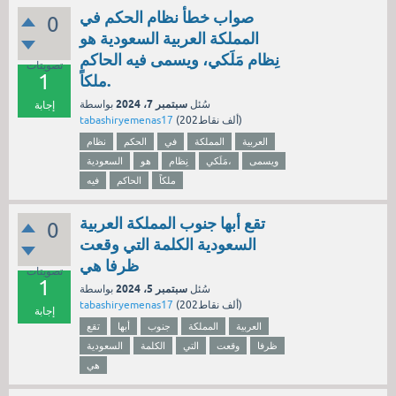
صواب خطأ نظام الحكم في
0
المملكة العربية السعودية هو
نِظام مَلَكي، ويسمى فيه الحاكم
تصويتات
1
ملكاً.
سبتمبر 7، 2024
سُئل
بواسطة
إجابة
نقاط)
202ألف
(
tabashiryemenas17
العربية
المملكة
في
الحكم
نظام
ويسمى
مَلَكي،
نِظام
هو
السعودية
ملكاً
الحاكم
فيه
تقع أبها جنوب المملكة العربية
0
السعودية الكلمة التي وقعت
ظرفا هي
تصويتات
1
سبتمبر 5، 2024
سُئل
بواسطة
نقاط)
202ألف
(
tabashiryemenas17
إجابة
العربية
المملكة
جنوب
أبها
تقع
ظرفا
وقعت
التي
الكلمة
السعودية
هي