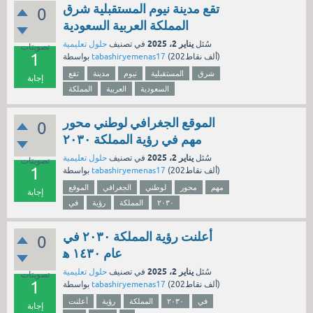
تقع مدينة نيوم المستقبلية شرق
0
المملكة العربية السعودية
يناير 2، 2025
سُئل
في تصنيف
حلول تعليمية
تصويتات
1
نقاط)
202ألف
(
tabashiryemenas17
بواسطة
شرق
المستقبلية
نيوم
مدينة
تقع
إجابة
السعودية
العربية
المملكة
الموقع الجغرافي لوطني محور
0
مهم في رؤية المملكة ٢٠٣٠
يناير 2، 2025
سُئل
في تصنيف
حلول تعليمية
تصويتات
1
نقاط)
202ألف
(
tabashiryemenas17
بواسطة
مهم
محور
لوطني
الجغرافي
الموقع
إجابة
٢٠٣٠
المملكة
رؤية
في
أعلنت رؤية المملكة ٢٠٣٠ في
0
يناير 2، 2025
سُئل
في تصنيف
حلول تعليمية
تصويتات
1
نقاط)
202ألف
(
tabashiryemenas17
بواسطة
في
٢٠٣٠
المملكة
رؤية
أعلنت
إجابة