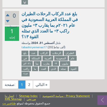
لها
بلغ عدد الركاب الرحلات الطيران
0
في المملكة العربية السعودية في
عام ٢٠٢١م بما يقارب ⁴٣ مليون
تصويتات
1
راكب ⁴٣ ما العدد الذي تمثله
القوة ١٣؟
إجابة
أغسطس 31، 2024
سُئل
بواسطة
نقاط)
202ألف
(
tabashiryemenas17
الطيران
الرحلات
الركاب
عدد
بلغ
عام
السعودية
العربية
المملكة
في
مليون
⁴٣
يقارب
بما
٢٠٢١م
القوة
تمثله
الذي
العدد
ما
راكب
١٣؟
التالي »
2
1
صفحة:
سياسة الخصوصية - Privacy Statement
Sitemap Index
اتصل بنا
من نحن
XML Sitemap
جميع الحقوق محفوظة لموقع
طباشير نت