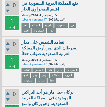
تقع المملكة العربية السعودية في
0
اقليم الصحراوي الحار
سبتمبر 4، 2024
سُئل
بواسطة
تصويتات
1
نقاط)
202ألف
(
tabashiryemenas17
في
السعودية
العربية
المملكة
تقع
إجابة
الحار
الصحراوي
اقليم
تتعامد الشمس على مدار
0
السرطان الذي يمر بأرض المملكة
العربية السعودية صواب خطأ
تصويتات
1
سبتمبر 3، 2024
سُئل
بواسطة
نقاط)
202ألف
(
tabashiryemenas17
إجابة
السرطان
مدار
على
الشمس
تتعامد
العربية
المملكة
بأرض
يمر
الذي
خطأ
صواب
السعودية
بركان جبل مار هو أحد البراكين
0
الموجودة في المملكة العربية
السعودية، وهو بركان واسع
تصويتات