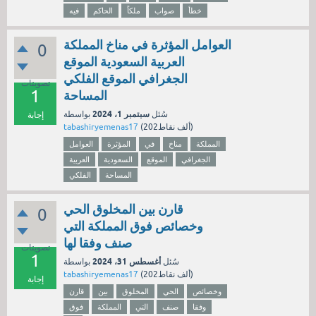
خطأ
صواب
ملكاً
الحاكم
فيه
العوامل المؤثرة في مناخ المملكة
0
العربية السعودية الموقع
الجغرافي الموقع الفلكي
تصويتات
1
المساحة
سبتمبر 1، 2024
سُئل
بواسطة
إجابة
نقاط)
202ألف
(
tabashiryemenas17
المملكة
مناخ
في
المؤثرة
العوامل
الجغرافي
الموقع
السعودية
العربية
المساحة
الفلكي
قارن بين المخلوق الحي
0
وخصائص فوق المملكة التي
صنف وفقا لها
تصويتات
1
أغسطس 31، 2024
سُئل
بواسطة
نقاط)
202ألف
(
tabashiryemenas17
إجابة
وخصائص
الحي
المخلوق
بين
قارن
وفقا
صنف
التي
المملكة
فوق