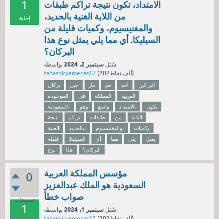
1
الامتداد، تكون نتيجة تراكم طبقات
من اللابة الغنية بالحديد،
إجابة
والمغنيسيوم، وكميات قليلة من
السيليكا. أي مما يلي يمثل نوع هذا
البركان؟
سبتمبر 2، 2024
سُئل
بواسطة
نقاط)
202ألف
(
tabashiryemenas17
البراكين
أحد
هو
مار
جبل
بركان
العربية
المملكة
في
الموجودة
تكون
الامتداد،
واسع
وهو
السعودية،
اللابة
من
طبقات
تراكم
نتيجة
وكميات
والمغنيسيوم،
بالحديد،
الغنية
يمثل
يلي
مما
أي
السيليكا
قليلة
البركان؟
هذا
نوع
مؤسس المملكة العربية
0
السعودية هو الملك عبدالعزيز
صواب خطأ
تصويتات
1
سبتمبر 1، 2024
سُئل
بواسطة
نقاط)
202ألف
(
tabashiryemenas17