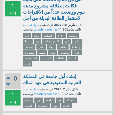
تصويتات
1
فكانت إنطلاقة مشروع مدينة
نيوم ووضعت عدداً من الاقتراحات
إجابة
لاستثمار الطاقة البديلة من أجل
مارس 10، 2025
سُئل
في تصنيف
حلول تعليمية
نقاط)
202ألف
(
tabashiryemenas17
بواسطة
وضعت
٢٠٣٠
المملكة
رؤية
في
شأنها
التي
الاستراتيجيات
من
عددا
إنطلاقة
فكانت
البيئة
على
الحفاظ
عدداً
ووضعت
نيوم
مدينة
مشروع
البديلة
الطاقة
لاستثمار
الاقتراحات
أجل
إنشاء أول جامعة في المملكة
0
العربية السعودية في عهد الملك
يناير 2، 2025
سُئل
في تصنيف
حلول تعليمية
تصويتات
1
نقاط)
202ألف
(
tabashiryemenas17
بواسطة
المملكة
في
جامعة
أول
إنشاء
إجابة
الملك
عهد
السعودية
العربية