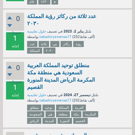
١٤٣٠
عام
عدد ثلاثة من ركائز رؤية المملكة
0
٢٠٣٠
يناير 2، 2025
سُئل
في تصنيف
حلول تعليمية
تصويتات
1
نقاط)
202ألف
(
tabashiryemenas17
بواسطة
رؤية
ركائز
من
ثلاثة
عدد
إجابة
٢٠٣٠
المملكة
منطلق توحيد المملكة العربية
0
السعودية هي منطقة مكة
المكرمة الرياض المدينة المنورة
تصويتات
1
القصيم
ديسمبر 27، 2024
سُئل
في تصنيف
حلول تعليمية
إجابة
نقاط)
202ألف
(
tabashiryemenas17
بواسطة
العربية
المملكة
توحيد
منطلق
المكرمة
مكة
منطقة
هي
السعودية
القصيم
المنورة
المدينة
الرياض