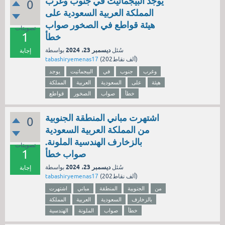
يوجد البيجماتيت في جنوب وغرب
0
المملكة العربية السعودية على
هيئة قواطع في الصخور صواب
تصويتات
1
خطأ
ديسمبر 23، 2024
سُئل
بواسطة
إجابة
نقاط)
202ألف
(
tabashiryemenas17
وغرب
جنوب
في
البيجماتيت
يوجد
هيئة
على
السعودية
العربية
المملكة
خطأ
صواب
الصخور
قواطع
اشتهرت مباني المنطقة الجنوبية
0
من المملكة العربية السعودية
بالزخارف الهندسية الملونة.
تصويتات
1
صواب خطأ
ديسمبر 23، 2024
سُئل
بواسطة
إجابة
نقاط)
202ألف
(
tabashiryemenas17
من
الجنوبية
المنطقة
مباني
اشتهرت
بالزخارف
السعودية
العربية
المملكة
خطأ
صواب
الملونة
الهندسية