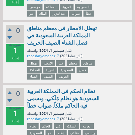
إجابة
السعودية
العربية
المملكة
مؤسس
خطأ
صواب
عبدالعزيز
الملك
هو
تهطل الامطار في معظم مناطق
0
المملكة العربية السعودية في
فصل الشتاء الصيف الخريف
تصويتات
1
سبتمبر 1، 2024
سُئل
بواسطة
نقاط)
202ألف
(
tabashiryemenas17
إجابة
مناطق
معظم
في
الامطار
تهطل
فصل
السعودية
العربية
المملكة
الخريف
الصيف
الشتاء
نظام الحكم في المملكة العربية
0
السعودية هو نِظام مَلَكي، ويسمى
فيه الحاكم ملكاً. صواب خطأ
تصويتات
1
سبتمبر 1، 2024
سُئل
بواسطة
نقاط)
202ألف
(
tabashiryemenas17
إجابة
العربية
المملكة
في
الحكم
نظام
ويسمى
مَلَكي،
نِظام
هو
السعودية