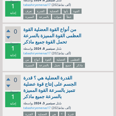
سبتمبر 8، 2024
سُئل
بواسطة
تصويتات
1
نقاط)
202ألف
(
tabashiryemenas17
القوة
بأنها
العضلية
القدرة
تعرف
إجابة
خطأ
صواب
بالسرعة
المميزة
من أنواع القوة العضلية القوة
0
العظمى القوة المميزة بالسرعة
تحمل القوة جميع ماذكر
تصويتات
1
سبتمبر 8، 2024
سُئل
بواسطة
نقاط)
202ألف
(
tabashiryemenas17
إجابة
العظمى
العضلية
القوة
أنواع
من
ماذكر
جميع
تحمل
بالسرعة
المميزة
القدرة العضلية هي ؟ قدرة
0
الجسم على إنتاج قوة عضلية
تتميز بالسرعة القوة المميزة
تصويتات
1
بالسرعة جميع ماذكر
سبتمبر 3، 2024
سُئل
بواسطة
إجابة
نقاط)
202ألف
(
tabashiryemenas17
قدرة
؟
هي
العضلية
القدرة