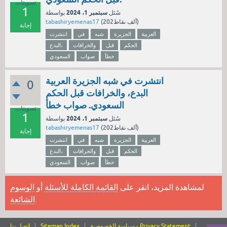
تصويتات
1
سبتمبر 1، 2024
سُئل
بواسطة
نقاط)
202ألف
(
tabashiryemenas17
إجابة
العربية
الجزيرة
شبه
في
انتشرت
الحكم
قبل
والخرافات
البدع،
خطأ
صواب
السعودي
انتشرت في شبه الجزيرة العربية
0
البدع، والخرافات قبل الحكم
السعودي. صواب خطأ
تصويتات
1
سبتمبر 1، 2024
سُئل
بواسطة
نقاط)
202ألف
(
tabashiryemenas17
إجابة
العربية
الجزيرة
شبه
في
انتشرت
الحكم
قبل
والخرافات
البدع،
خطأ
صواب
السعودي
لمشاهدة المزيد، انقر على
القائمة الكاملة للأسئلة
أو
الوسوم
.
الشائعة
سياسة الخصوصية - Privacy Statement
Sitemap Index
اتصل بنا