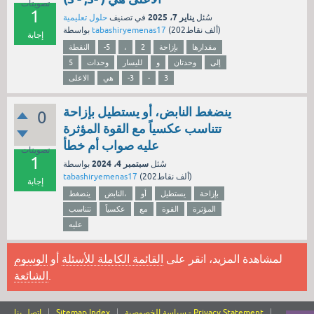
تصويتات
1
يناير 7، 2025
سُئل
في تصنيف
حلول تعليمية
نقاط)
202ألف
(
tabashiryemenas17
بواسطة
إجابة
مقدارها
بإزاحة
2
،
-5
النقطة
إلى
وحدتان
و
لليسار
وحدات
5
3
-
-3
هي
الاعلى
ينضغط النابض، أو يستطيل بإزاحة
0
تتناسب عكسياً مع القوة المؤثرة
عليه صواب أم خطأ
تصويتات
1
سبتمبر 4، 2024
سُئل
بواسطة
نقاط)
202ألف
(
tabashiryemenas17
إجابة
بإزاحة
يستطيل
أو
النابض،
ينضغط
المؤثرة
القوة
مع
عكسياً
تتناسب
عليه
لمشاهدة المزيد، انقر على
القائمة الكاملة للأسئلة
أو
الوسوم
.
الشائعة
سياسة الخصوصية - Privacy Statement
Sitemap Index
اتصل بنا