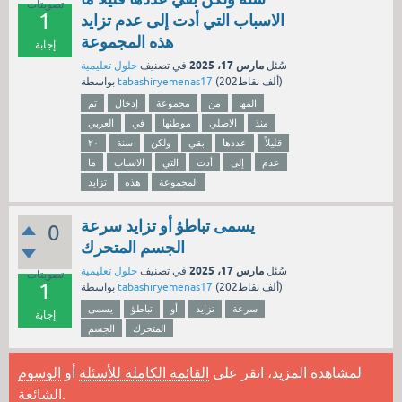
تصويتات
1
الاسباب التي أدت إلى عدم تزايد
هذه المجموعة
إجابة
مارس 17، 2025
سُئل
في تصنيف
حلول تعليمية
نقاط)
202ألف
(
tabashiryemenas17
بواسطة
المها
من
مجموعة
إدخال
تم
منذ
الاصلي
موطنها
في
العربي
قليلاً
عددها
بقي
ولكن
سنة
٢٠
عدم
إلى
أدت
التي
الاسباب
ما
المجموعة
هذه
تزايد
يسمى تباطؤ أو تزايد سرعة
0
الجسم المتحرك
مارس 17، 2025
سُئل
في تصنيف
حلول تعليمية
تصويتات
1
نقاط)
202ألف
(
tabashiryemenas17
بواسطة
سرعة
تزايد
أو
تباطؤ
يسمى
إجابة
المتحرك
الجسم
لمشاهدة المزيد، انقر على
القائمة الكاملة للأسئلة
أو
الوسوم
.
الشائعة