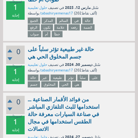
تصويتات
1
مارس 12، 2025
سُئل
في تصنيف
حلول تعليمية
نقاط)
202ألف
(
tabashiryemenas17
بواسطة
إجابة
حالة
في
السالم
المذكر
الجمع
الضمة
رفعه
علامة
تكون
الرفع
خطأ
أم
صواب
حالة غير طبيعية تؤثر سلباً على
0
جسم المخلوق الحي هي
ديسمبر 30، 2024
سُئل
في تصنيف
حلول تعليمية
تصويتات
1
نقاط)
202ألف
(
tabashiryemenas17
بواسطة
على
سلباً
تؤثر
طبيعية
غير
حالة
إجابة
هي
الحي
المخلوق
جسم
من فوائد الأقمار الصناعية ...
0
استخدامها للبث التلفازي المباشر
في صناعة السيارات معرفة حالة
تصويتات
1
الطقس استخدامها في مجال
الاتصالات
إجابة
ديسمبر 27، 2024
سُئل
في تصنيف
حلول تعليمية