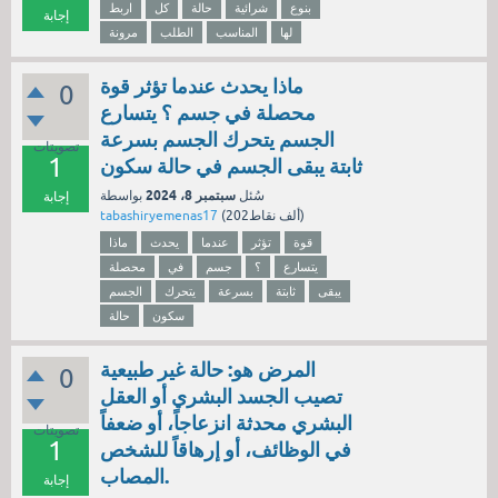
بنوع
شرائية
حالة
كل
اربط
إجابة
لها
المناسب
الطلب
مرونة
ماذا يحدث عندما تؤثر قوة
0
محصلة في جسم ؟ يتسارع
الجسم يتحرك الجسم بسرعة
تصويتات
1
ثابتة يبقى الجسم في حالة سكون
سبتمبر 8، 2024
سُئل
بواسطة
إجابة
نقاط)
202ألف
(
tabashiryemenas17
قوة
تؤثر
عندما
يحدث
ماذا
يتسارع
؟
جسم
في
محصلة
يبقى
ثابتة
بسرعة
يتحرك
الجسم
سكون
حالة
المرض هو: حالة غير طبيعية
0
تصيب الجسد البشري أو العقل
البشري محدثة انزعاجاً، أو ضعفاً
تصويتات
1
في الوظائف، أو إرهاقاً للشخص
المصاب.
إجابة