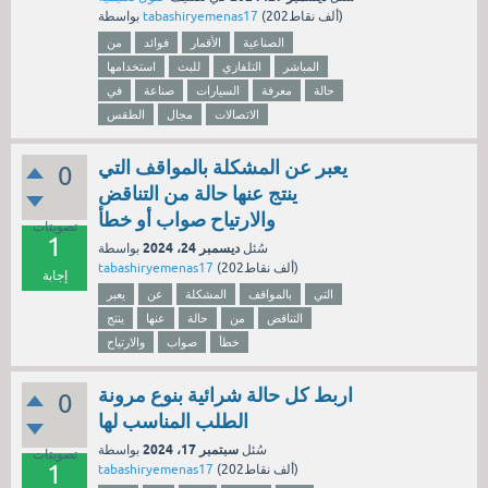
نقاط)
202ألف
(
tabashiryemenas17
بواسطة
الصناعية
الأقمار
فوائد
من
المباشر
التلفازي
للبث
استخدامها
حالة
معرفة
السيارات
صناعة
في
الاتصالات
مجال
الطقس
يعبر عن المشكلة بالمواقف التي
0
ينتج عنها حالة من التناقض
والارتياح صواب أو خطأ
تصويتات
1
ديسمبر 24، 2024
سُئل
بواسطة
نقاط)
202ألف
(
tabashiryemenas17
إجابة
التي
بالمواقف
المشكلة
عن
يعبر
التناقض
من
حالة
عنها
ينتج
خطأ
صواب
والارتياح
اربط كل حالة شرائية بنوع مرونة
0
الطلب المناسب لها
سبتمبر 17، 2024
سُئل
بواسطة
تصويتات
1
نقاط)
202ألف
(
tabashiryemenas17