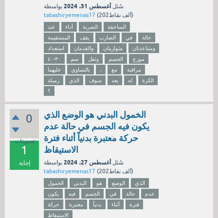
أغسطس 31، 2024
سُئل
بواسطة
نقاط)
202ألف
(
tabashiryemenas17
الساحقة
الضربة
أداء
عند
حالة
في
الضارب
يقف
المستقيمة
ومتباعدتان
متوازيتان
والقدمان
استعداد
موزع
الجسم
وثقل
سم
٣٠-٤٠
مراقبة
مع
،
بالتساوي
عليهما
الكرة
له
يعد
سوف
الذي
زميلة
؟
الخمول البدني هو الوضع الذي
0
يكون فيه الجسم في حالة عدم
حركة معتبرة بدنياً أثناء فترة
تصويتات
1
الاستيقاظ
أغسطس 27، 2024
سُئل
بواسطة
إجابة
نقاط)
202ألف
(
tabashiryemenas17
الذي
الوضع
هو
البدني
الخمول
عدم
حالة
في
الجسم
فيه
يكون
فترة
أثناء
بدنياً
معتبرة
حركة
الاستيقاظ