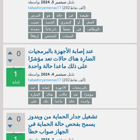
سبتمبر 5، 2024
سُئل
بواسطة
نقاط)
202ألف
(
tabashiryemenas17
طبيعية
غير
حالة
هو
المرض
العقل
أو
البشري
الجسد
تصيب
الوظائف،
في
ضعفاً
انزعاجاً،
محدثة
المصاب
للشخص
إرهاقاً
عند إصابة الأجهزة بالبرمجيات
0
الضارة هناك حالات تعد مؤشرًا
على ذلك ماعدا حالة واحدة
تصويتات
1
سبتمبر 4، 2024
سُئل
بواسطة
نقاط)
202ألف
(
tabashiryemenas17
إجابة
بالبرمجيات
الأجهزة
إصابة
عند
مؤشرًا
تعد
حالات
هناك
الضارة
واحدة
حالة
ماعدا
ذلك
على
تشغيل جدار الحماية من ويندوز
0
يسمح بفحص حالة الحماية في
الجهاز صواب خطأ
تصويتات
1
سبتمبر 2، 2024
سُئل
بواسطة