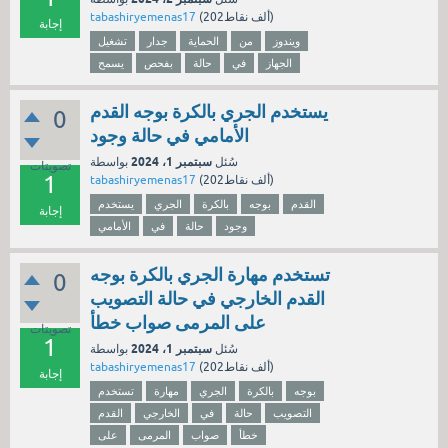
نقاط)
202ألف
(
tabashiryemenas17
إجابة
ويندوز
من
الحماية
جدار
تشغيل
الجهاز
في
حالة
بفحص
يسمح
يستخدم الجري بالكرة بوجه القدم
0
الأمامي في حالة وجود
سبتمبر 1، 2024
سُئل
بواسطة
تصويتات
1
نقاط)
202ألف
(
tabashiryemenas17
القدم
بوجه
بالكرة
الجري
يستخدم
إجابة
وجود
حالة
في
الأمامي
تستخدم مهارة الجري بالكرة بوجه
0
القدم الخارجي في حالة التصويب
على المرمى صواب خطأ
تصويتات
1
سبتمبر 1، 2024
سُئل
بواسطة
نقاط)
202ألف
(
tabashiryemenas17
إجابة
بوجه
بالكرة
الجري
مهارة
تستخدم
التصويب
حالة
في
الخارجي
القدم
خطأ
صواب
المرمى
على