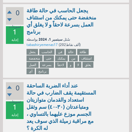
يجعل الحاسب في حالة طاقة
0
منخفضة حتى يمكنك من استئناف
العمل بسرعة لاحقاً و لا يغلق أي
تصويتات
1
برنامج
سبتمبر 1، 2024
سُئل
بواسطة
إجابة
نقاط)
202ألف
(
tabashiryemenas17
طاقة
حالة
في
الحاسب
يجعل
استئناف
من
يمكنك
حتى
منخفضة
يغلق
لا
و
لاحقاً
بسرعة
العمل
برنامج
أي
عند أداء الضربة الساحقة
0
المستقيمة يقف الضارب في حالة
استعداد والقدمان متوازيتان
تصويتات
1
ومتباعدتان (٣٠-٤٠) سم وثقل
الجسم موزع عليهما بالتساوي ،
إجابة
مع مراقبة زميلة الذي سوف يعد
له الكرة ؟