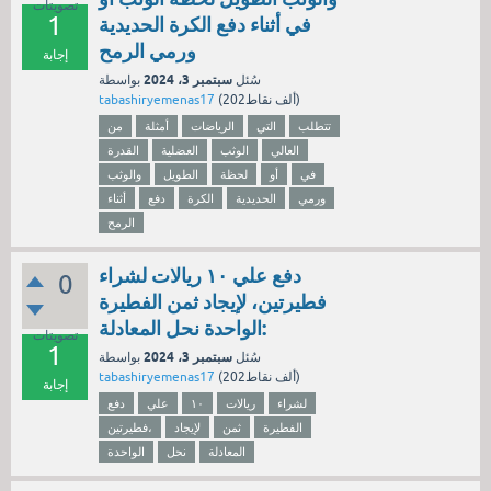
تصويتات
1
في أثناء دفع الكرة الحديدية
ورمي الرمح
إجابة
سبتمبر 3، 2024
سُئل
بواسطة
نقاط)
202ألف
(
tabashiryemenas17
تتطلب
التي
الرياضات
أمثلة
من
العالي
الوثب
العضلية
القدرة
في
أو
لحظة
الطويل
والوثب
ورمي
الحديدية
الكرة
دفع
أثناء
الرمح
دفع علي ١٠ ريالات لشراء
0
فطيرتين، لإيجاد ثمن الفطيرة
الواحدة نحل المعادلة:
تصويتات
1
سبتمبر 3، 2024
سُئل
بواسطة
نقاط)
202ألف
(
tabashiryemenas17
إجابة
لشراء
ريالات
١٠
علي
دفع
الفطيرة
ثمن
لإيجاد
فطيرتين،
المعادلة
نحل
الواحدة