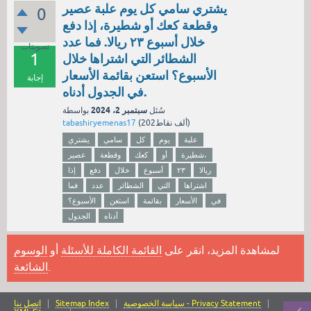
يشتري سامي كل يوم علبة عصير
0
وقطعة كعك أو شطيرة، إذا دفع
خلال أسبوع ٢٣ ريالا. فما عدد
تصويتات
1
الشطائر التي اشتراها خلال
الأسبوع؟ استعن بقائمة الأسعار
إجابة
في الجدول أدناه.
سبتمبر 2، 2024
سُئل
بواسطة
نقاط)
202ألف
(
tabashiryemenas17
علبة
يوم
كل
سامي
يشتري
شطيرة،
أو
كعك
وقطعة
عصير
ريالا
٢٣
أسبوع
خلال
دفع
إذا
اشتراها
التي
الشطائر
عدد
فما
في
الأسعار
بقائمة
استعن
الأسبوع؟
أدناه
الجدول
لمشاهدة المزيد، انقر على
القائمة الكاملة للأسئلة
أو
الوسوم
.
الشائعة
سياسة الخصوصية - Privacy Statement
Sitemap Index
اتصل بنا