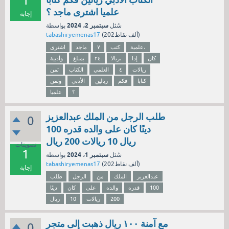
1
علميا اشترى ماجد ؟
إجابة
سبتمبر 2، 2024
سُئل
بواسطة
نقاط)
202ألف
(
tabashiryemenas17
علمية،
كتب
٧
ماجد
اشترى
كان
إذا
ريالا،
٢٤
بمبلغ
وأدبية
ريالات
٤
العلمي
الكتاب
ثمن
كتابا
فكم
ريالين
الأدبي
وثمن
؟
علميا
طلب الرجل من الملك عبدالعزيز
0
دينًا كان على والده قدره 100
ريال 10 ريالات 200 ريال
تصويتات
1
سبتمبر 1، 2024
سُئل
بواسطة
نقاط)
202ألف
(
tabashiryemenas17
إجابة
عبدالعزيز
الملك
من
الرجل
طلب
100
قدره
والده
على
كان
دينًا
200
ريالات
10
ريال
مع آمنة ١٠٠ ريال ذهبت إلى متجر
0