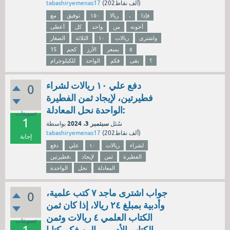
نقاط)
202ألف
(
tabashiryemenas17
فإذا
،
ريالا
١٥٠
توفيق
مع
أخونه
من
واحد
كل
أعطى
واشترى
ريالات
١٠
الثلاثة
الصغار
٥
بسعر
الأرز
كجم
15
؟
بقى
فكم
الواحد
للكيلوجرام
دفع علي ١٠ ريالات لشراء
0
فطيرتين، لإيجاد ثمن الفطيرة
الواحدة نحل المعادلة:
تصويتات
1
سبتمبر 3، 2024
سُئل
بواسطة
نقاط)
202ألف
(
tabashiryemenas17
إجابة
لشراء
ريالات
١٠
علي
دفع
الفطيرة
ثمن
لإيجاد
فطيرتين،
المعادلة
نحل
الواحدة
جواب اشترى ماجد ٧ كتب علمية،
0
وأدبية بمبلغ ٢٤ ريالا، إذا كان ثمن
الكتاب العلمي ٤ ريالات وثمن
تصويتات
الكتاب الأدبي ريالين فكم كتابا