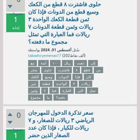
حلوى فاشترت ٨ قطع من الكعك
وسبع قطع من الدونات فإذا كان
تصويتات
1
ثمن قطعة الكعك الواحدة ٣
ريالات وثمن قطعة الدونات ٧
إجابة
ريالات فما العبارة التي تمثل
مجموع ما دفعته؟
أغسطس 31، 2024
سُئل
بواسطة
نقاط)
202ألف
(
tabashiryemenas17
إلى
ذهبت
ريال
١٠٠
آمنة
مع
من
قطع
٨
فاشترت
حلوى
متجر
كان
فإذا
الدونات
وسبع
الكعك
ريالات
٣
الواحدة
قطعة
ثمن
تمثل
التي
العبارة
فما
٧
وثمن
دفعته؟
ما
مجموع
سعر تذكرة الدخول للمهرجان
0
الرياضي ٣ ريالات للصغار، و ٧
ريالات للكبار ، فإذا كان عدد
تصويتات
1
الصغار الذين حضر