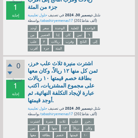
تصويتات
1
جزء من المئة
ديسمبر 30، 2024
سُئل
في تصنيف
حلول تعليمية
إجابة
نقاط)
202ألف
(
tabashiryemenas17
بواسطة
الواحدة
للعلبة
الوحدة
سعر
أوجد
٦
ثمن
كان
إذا
العصير
من
إلى
الناتج
وقرب
ريالات
٣
علب
المئة
جزء
أقرب
اشترت منيرة ثلاث علب خرز،
0
ثمن كل منها ١٢ ريالاً، وكان معها
بطاقة خصم قيمتها ١٠ ريالات
تصويتات
1
على مجموع المشتريات، اكتب
عبارة لإيجاد التكلفة النهائية، ثم
إجابة
أوجد قيمتها.
ديسمبر 30، 2024
سُئل
في تصنيف
حلول تعليمية
نقاط)
202ألف
(
tabashiryemenas17
بواسطة
خرز،
علب
ثلاث
منيرة
اشترت
وكان
ريالاً،
١٢
منها
كل
ثمن
١٠
قيمتها
خصم
بطاقة
معها