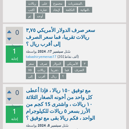
المشتريات،
مجموع
على
ريالات
النهائية،
التكلفة
لإيجاد
عبارة
اكتب
أوجد
ثم
سعر صرف الدولار الأمريكي ٣,٧٥
0
ريالات تقريبا، فما سعر الصرف
إلى أقرب ريال ؟
تصويتات
1
سبتمبر 17، 2024
سُئل
بواسطة
نقاط)
202ألف
(
tabashiryemenas17
إجابة
٣
الأمريكي
الدولار
صرف
سعر
الصرف
فما
تقريبا،
ريالات
٧٥
؟
ريال
أقرب
إلى
مع توفيق ١٥٠ ريالا ، فإذا أعطى
0
كل واحد من أخونه الصغار الثلاثة
١٠ ريالات ، واشترى 15 كجم من
تصويتات
1
الأرز بسعر ٥ ريالات للكيلوجرام
الواحد ، فكم ريالا بقى مع توفيق ؟
إجابة
سبتمبر 8، 2024
سُئل
بواسطة