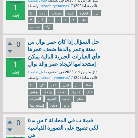
مارس 12، 2025
سُئل
في تصنيف
حلول تعليمية
تصويتات
1
نقاط)
202ألف
(
tabashiryemenas17
بواسطة
س
العبارة
قيمة
حساب
أردنا
إذا
إجابة
فإننا
٣
٦
-
٤
أس
٢
أولاً
نحسب
حل السؤال إذا كان عمر نوال س
0
سنة وعمر والدها ضعف عمرها
فأي العبارات الجبرية التالية يمكن
تصويتات
1
إستخدامها لايجاد عمر والد نوال
مارس 11، 2025
سُئل
في تصنيف
حلول تعليمية
إجابة
نقاط)
202ألف
(
tabashiryemenas17
بواسطة
سنة
س
نوال
عمر
كان
إذا
فأي
عمرها
ضعف
والدها
وعمر
يمكن
التالية
الجبرية
العبارات
والد
لايجاد
إستخدامها
قيمة ب في المعادلة ٣ س = ٥
0
لكي تصبح على الصورة القياسية
هي
تصويتات