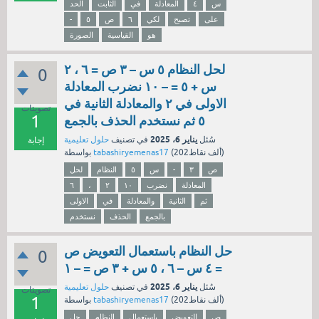
س
٤
المعادلة
في
الثابت
الحد
على
تصبح
لكي
٦
ص
٥
-
هو
القياسية
الصورة
لحل النظام ٥ س – ٣ ص = ٦ ، ٢
0
س + ٥ = – ١٠ نضرب المعادلة
الاولى في ٢ والمعادلة الثانية في
تصويتات
1
٥ ثم نستخدم الحذف بالجمع
يناير 6، 2025
سُئل
في تصنيف
حلول تعليمية
إجابة
نقاط)
202ألف
(
tabashiryemenas17
بواسطة
ص
٣
-
س
٥
النظام
لحل
المعادلة
نضرب
١٠
٢
،
٦
ثم
الثانية
والمعادلة
في
الاولى
بالجمع
الحذف
نستخدم
حل النظام باستعمال التعويض ص
0
= ٤ س – ٦ ، ٥ س + ٣ ص = – ١
يناير 6، 2025
سُئل
في تصنيف
حلول تعليمية
تصويتات
1
نقاط)
202ألف
(
tabashiryemenas17
بواسطة
ص
التعويض
باستعمال
النظام
حل