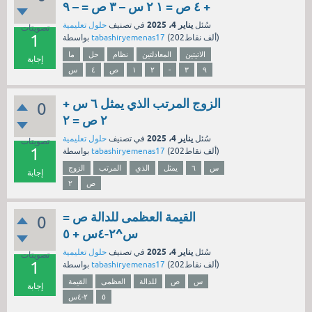
+ ٤ ص = ١ ٢ س – ٣ ص = – ٩
يناير 4، 2025
سُئل
في تصنيف
حلول تعليمية
تصويتات
1
نقاط)
202ألف
(
tabashiryemenas17
بواسطة
الاتيتين
المعادلتين
نظام
حل
ما
إجابة
٩
٣
-
٢
١
ص
٤
س
الزوج المرتب الذي يمثل ٦ س +
0
٢ ص = ٢
يناير 4، 2025
سُئل
في تصنيف
حلول تعليمية
تصويتات
1
نقاط)
202ألف
(
tabashiryemenas17
بواسطة
س
٦
يمثل
الذي
المرتب
الزوج
إجابة
ص
٢
القيمة العظمى للدالة ص =
0
س^٢-٤س + ٥
يناير 4، 2025
سُئل
في تصنيف
حلول تعليمية
تصويتات
1
نقاط)
202ألف
(
tabashiryemenas17
بواسطة
س
ص
للدالة
العظمى
القيمة
إجابة
٥
٢-٤س