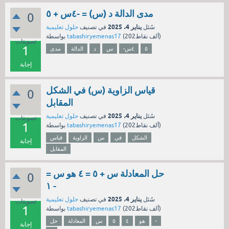
مدى الدالة د (س) = -٤س + ٥
0
يناير 4، 2025
سُئل
في تصنيف
حلول تعليمية
نقاط)
202ألف
(
tabashiryemenas17
بواسطة
تصويتات
1
٥
-٤س
س
د
الدالة
مدى
إجابة
قياس الزاوية (س) في الشكل
0
المقابل
يناير 4، 2025
سُئل
في تصنيف
حلول تعليمية
تصويتات
1
نقاط)
202ألف
(
tabashiryemenas17
بواسطة
الشكل
في
س
الزاوية
قياس
إجابة
المقابل
حل المعادلة س + ٥ = ٤ هو س =
0
- ١
يناير 4، 2025
سُئل
في تصنيف
حلول تعليمية
تصويتات
1
نقاط)
202ألف
(
tabashiryemenas17
بواسطة
-
هو
٤
٥
س
المعادلة
حل
إجابة