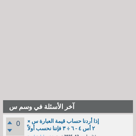
آخر الأسئلة في وسم س
إذا أردنا حساب قيمة العبارة س ×
0
٢ أس ٤ - ٦ ÷ ٣ فإننا نحسب أولاً