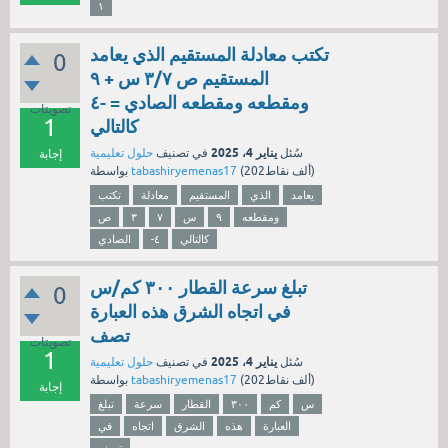
١
تكتب معادلة المستقيم الذي يعامد
0
المستقيم ص ٣/٧ س + ٩
ومقطعه ومقطعه الصادي = -٤
تصويتات
1
كالتالي
يناير 4، 2025
سُئل
في تصنيف
حلول تعليمية
إجابة
نقاط)
202ألف
(
tabashiryemenas17
بواسطة
يعامد
الذي
المستقيم
معادلة
تكتب
ومقطعه
٩
س
٧
٣
ص
كالتالي
-٤
الصادي
تبلغ سرعة القطار ٣٠٠ كم/س
0
في اتجاه الشرق هذه العبارة
تصف
تصويتات
1
يناير 4، 2025
سُئل
في تصنيف
حلول تعليمية
نقاط)
202ألف
(
tabashiryemenas17
بواسطة
إجابة
س
كم
٣٠٠
القطار
سرعة
تبلغ
العبارة
هذه
الشرق
اتجاه
في