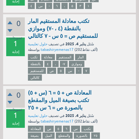
إجابة
١
٣
٥
،
٦
-
س
٤
تكتب معادلة المستقيم المار
0
بالنقطة (٤ ، -٧) وموازي
للمستقيم ص = ٥ س - ٧ كالتالي
تصويتات
1
يناير 4، 2025
سُئل
في تصنيف
حلول تعليمية
نقاط)
202ألف
(
tabashiryemenas17
بواسطة
إجابة
المار
المستقيم
معادلة
تكتب
وموازي
-٧
،
٤
بالنقطة
٧
-
س
٥
ص
للمستقيم
كالتالي
المعادلة ص + ٥ = ٦ (س + ٥)
0
تكتب بصيغة الميل والمقطع
بالصورة ص = ٦ س + ٢٥
تصويتات
1
يناير 4، 2025
سُئل
في تصنيف
حلول تعليمية
نقاط)
202ألف
(
tabashiryemenas17
بواسطة
إجابة
تكتب
س
٦
٥
ص
المعادلة
٢٥
بالصورة
والمقطع
الميل
بصيغة