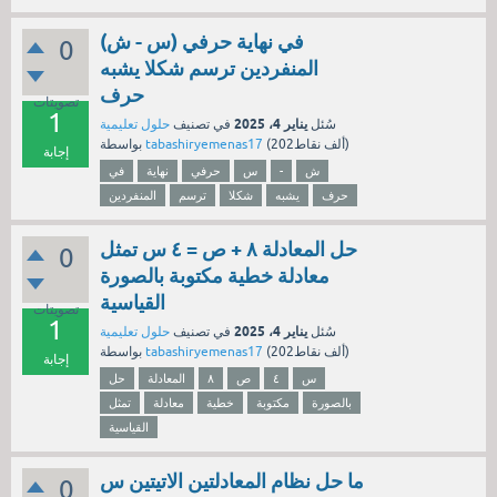
في نهاية حرفي (س - ش)
0
المنفردين ترسم شكلا يشبه
حرف
تصويتات
1
يناير 4، 2025
سُئل
في تصنيف
حلول تعليمية
نقاط)
202ألف
(
tabashiryemenas17
بواسطة
إجابة
ش
-
س
حرفي
نهاية
في
حرف
يشبه
شكلا
ترسم
المنفردين
حل المعادلة ٨ + ص = ٤ س تمثل
0
معادلة خطية مكتوبة بالصورة
القياسية
تصويتات
1
يناير 4، 2025
سُئل
في تصنيف
حلول تعليمية
نقاط)
202ألف
(
tabashiryemenas17
بواسطة
إجابة
س
٤
ص
٨
المعادلة
حل
بالصورة
مكتوبة
خطية
معادلة
تمثل
القياسية
ما حل نظام المعادلتين الاتيتين س
0