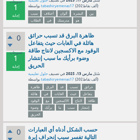
مارس 17، 2025
سُئل
في تصنيف
حلول تعليمية
تصويتات
1
نقاط)
202ألف
(
tabashiryemenas17
بواسطة
بين
البشرة
ألوان
أختلاف
سبب
إجابة
هو
مدرستك
في
الطلاب
ظاهرة البرق قد تسبب حرائق
0
هائلة في الغابات حيث يتفاعل
الوقود مع الاكسجين لانتاج طاقة
تصويتات
1
وضوء برأيك ما سبب إنتشار
الحريق
إجابة
مارس 13، 2025
سُئل
في تصنيف
حلول تعليمية
نقاط)
202ألف
(
tabashiryemenas17
بواسطة
حرائق
تسبب
قد
البرق
ظاهرة
يتفاعل
حيث
الغابات
في
هائلة
طاقة
لانتاج
الاكسجين
مع
الوقود
إنتشار
سبب
ما
برأيك
وضوء
الحريق
حسب الشكل أدناه أي العبارات
0
التالية تفسر سبب إنحراف إبرة