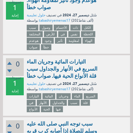
هوعدم وجود تأثير لمقاومة الهواء.
تصويتات
1
صواب خطأ
ديسمبر 27، 2024
سُئل
في تصنيف
حلول تعليمية
إجابة
نقاط)
202ألف
(
tabashiryemenas17
بواسطة
الكتل
ذات
الأجسام
وصول
سبب
اللحظة
نفس
في
للأرض
المختلفة
الهواء
لمقاومة
تأثير
وجود
هوعدم
خطأ
صواب
التيارات المائية وجريان الماء
0
السريع في الأنهار والجداول سبب
قلة الأنواع الحية فيها. صواب خطأ
تصويتات
1
ديسمبر 27، 2024
سُئل
في تصنيف
حلول تعليمية
نقاط)
202ألف
(
tabashiryemenas17
بواسطة
إجابة
السريع
الماء
وجريان
المائية
التيارات
قلة
سبب
والجداول
الأنهار
في
فيها
الحية
الأنواع
سبب توجه النبي صلى الله عليه
0
وسلم للصلاة إذا أصابه كرب قربه