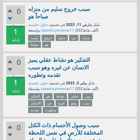
سبب خروج سليم من منزله
0
صباحاً هو
مارس 11، 2025
سُئل
في تصنيف
حلول تعليمية
تصويتات
1
نقاط)
202ألف
(
tabashiryemenas17
بواسطة
منزله
من
سليم
خروج
سبب
إجابة
هو
صباحاً
التفكير هو نشاط عقلي يميز
0
الانسان عن غيره وهو سبب
تقدمه وتطوره
تصويتات
1
يناير 3، 2025
سُئل
في تصنيف
حلول تعليمية
نقاط)
202ألف
(
tabashiryemenas17
بواسطة
إجابة
يميز
عقلي
نشاط
هو
التفكير
سبب
وهو
غيره
عن
الانسان
وتطوره
تقدمه
سبب وصول الأجسام ذات الكتل
0
المختلفة للأرض في نفس اللحظة