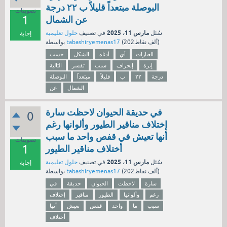
البوصلة مبتعداً قليلاً ب ٢٢ درجة
تصويتات
1
عن الشمال
مارس 11، 2025
سُئل
في تصنيف
حلول تعليمية
إجابة
نقاط)
202ألف
(
tabashiryemenas17
بواسطة
العبارات
أي
أدناه
الشكل
حسب
إبرة
إنحراف
سبب
تفسر
التالية
درجة
٢٢
ب
قليلاً
مبتعداً
البوصلة
الشمال
عن
في حديقة الحيوان لاحظت سارة
0
إختلاف مناقير الطيور وألوانها رغم
أنها تعيش في قفص واحد ما سبب
تصويتات
1
أختلاف مناقير الطيور
مارس 11، 2025
سُئل
في تصنيف
حلول تعليمية
إجابة
نقاط)
202ألف
(
tabashiryemenas17
بواسطة
سارة
لاحظت
الحيوان
حديقة
في
رغم
وألوانها
الطيور
مناقير
إختلاف
سبب
ما
واحد
قفص
تعيش
أنها
أختلاف