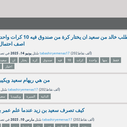
طلب خالد من سعيد ان يختار كرة
اصف احتمال ا
يونيو 14، 2025
نقاط)
202ألف
(
tabashiryemenas17
بواسطة
سُئل
في تص
فقط
منها
واحدة
كرات
10
فيه
صندوق
كرة
يختار
ان
سعيد
اختيار
من هي ريهام سعيد ويكيبيد
نقاط)
202ألف
(
tabashiryemenas17
بواسطة
سُئل
الذاتية
السيرة
ويكيبيديا
سعيد
كيف تصرف سعيد بن زيد عندما علم عمر ب
مارس 10، 2025
نقاط)
202ألف
(
tabashiryemenas17
بواسطة
سُئل
في تص
زوجته
مع
بإسلامه
عمر
علم
عندما
زيد
بن