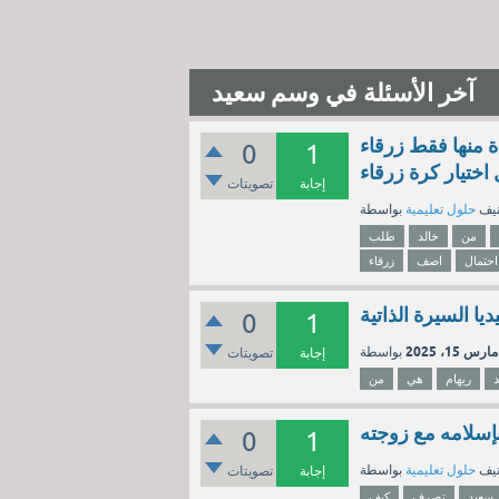
آخر الأسئلة في وسم سعيد
 من صندوق فيه 10 كرات واحدة منها فقط زرقاء
0
1
ختيار كرة زرقاء
إجابة
تصويتات
نيف
حلول تعليمية
من
خالد
طلب
احتمال
اصف
زرقاء
يا السيرة الذاتية
0
1
مارس 15، 2025
إجابة
تصويتات
ريهام
هي
من
إسلامه مع زوجته
0
1
نيف
حلول تعليمية
إجابة
تصويتات
سعيد
تصرف
كيف