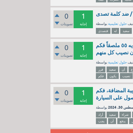
 / ضد كلمة تصدى
0
1
نيف
حلول تعليمية
إجابة
تصويتات
سعيد
له
فتصدى
قرر سعيد أن يوزع ملصقات على ٥ من أصدقائه فإذا كان لديه ٥٥ ملصقاً فكم
0
1
ن نصيب كل منهم
إجابة
تصويتات
نيف
حلول تعليمية
ع
أن
سعيد
قرر
نصيب
يكون
فكم
٢ ألف ريال + ١٥٪ قيمة الضريبة المضافة، فكم
0
1
ول على السيارة
إجابة
تصويتات
س 30، 2024
شراء
سعيد
أراد
يدفع
أن
يجب