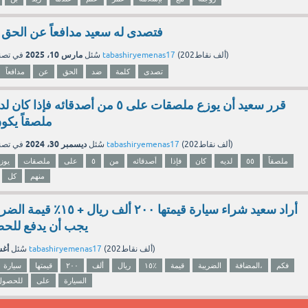
فتصدى له سعيد مدافعاً عن الحق
مارس 10، 2025
نقاط)
202ألف
(
tabashiryemenas17
بواسطة
سُئل
في تص
تصدى
كلمة
ضد
الحق
عن
مدافعاً
ملصقاً يكو
ديسمبر 30، 2024
نقاط)
202ألف
(
tabashiryemenas17
بواسطة
سُئل
في تص
ملصقاً
٥٥
لديه
كان
فإذا
أصدقائه
من
٥
على
ملصقات
يوز
منهم
كل
أراد سعيد شراء سيارة قيمتها ٠٠
يجب أن يدفع للحص
أغسط
نقاط)
202ألف
(
tabashiryemenas17
بواسطة
سُئل
فكم
المضافة،
الضريبة
قيمة
١٥٪
ريال
ألف
٢٠٠
قيمتها
سيارة
السيارة
على
للحصول