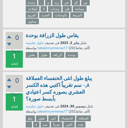
من
كل
في
زيد
و
،
وحدة
مساحة
فإن
وحدات
5
أضلاعه
المربعة
بالوحدات
الجديد
المربع
يساوي
يقاس طول الزرافة بوحدة
0
يناير 2، 2025
سُئل
في تصنيف
حلول تعليمية
نقاط)
202ألف
(
tabashiryemenas17
بواسطة
تصويتات
1
بوحدة
الزرافة
طول
يقاس
إجابة
يبلغ طول انثى الخنفساء العملاقة
0
٠,٨ سم تقريباً اكتبي هذه الكسر
العشري بصوره كسر اعتيادي
تصويتات
1
بأبسط صورة؟
ديسمبر 30، 2024
سُئل
في تصنيف
حلول تعليمية
إجابة
نقاط)
202ألف
(
tabashiryemenas17
بواسطة
العملاقة
الخنفساء
انثى
طول
يبلغ
هذه
اكتبي
تقريباً
سم
٨
٠