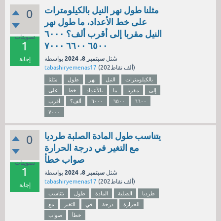
مثلنا طول نهر النيل بالكيلومترات
0
على خط الأعداد، ما طول نهر
النيل مقربا إلى أقرب ألف؟ ٦٠٠٠
تصويتات
1
٦٥٠٠ ٦٦٠٠ ٧٠٠٠
سبتمبر 8، 2024
سُئل
بواسطة
إجابة
نقاط)
202ألف
(
tabashiryemenas17
بالكيلومترات
النيل
نهر
طول
مثلنا
إلى
مقربا
ما
الأعداد،
خط
على
٦٦٠٠
٦٥٠٠
٦٠٠٠
ألف؟
أقرب
٧٠٠٠
يتناسب طول المادة الصلبة طرديا
0
مع التغير في درجة الحرارة
صواب خطأ
تصويتات
1
سبتمبر 8، 2024
سُئل
بواسطة
نقاط)
202ألف
(
tabashiryemenas17
إجابة
طرديا
الصلبة
المادة
طول
يتناسب
الحرارة
درجة
في
التغير
مع
خطأ
صواب