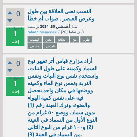
النسب تعني العلاقة بين طول
0
وعرض العنصر . صواب أم خطأ
أغسطس 30، 2024
سُئل
بواسطة
تصويتات
1
نقاط)
202ألف
(
tabashiryemenas17
طول
بين
العلاقة
تعني
النسب
إجابة
العنصر
وعرض
أراد مزارع قياس أثر تغيير نوع
0
السماد وكميته على طول النبات،
واستخدم نفس نوع النبات ونفس
تصويتات
1
التربة ونفس نوع الماء وكميته
ووضعها في مكان واحد تحصل
إجابة
فيه على نفس كمية الهواء
والضوء، وترك العينة رقم (1)
بدون سماد، ووضع ٥٠ غرام من
النوع الأول من السماد في العينة
(2) و١٠٠ غرام من النوع الثاني
من السماد في العينة (3).