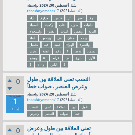
أغسطس 30، 2024
سُئل
بواسطة
نقاط)
202ألف
(
tabashiryemenas17
نوع
تغيير
أثر
قياس
مزارع
أراد
النبات،
طول
على
وكميته
السماد
التربة
ونفس
النبات
نفس
واستخدم
واحد
مكان
في
ووضعها
الماء
والضوء،
الهواء
كمية
فيه
تحصل
سماد،
بدون
1
رقم
العينة
وترك
الأول
النوع
من
غرام
٥٠
ووضع
3
الثاني
و١٠٠
2
النسب تعني العلاقة بين طول
0
وعرض العنصر . صواب خطأ
أغسطس 28، 2024
سُئل
بواسطة
تصويتات
1
نقاط)
202ألف
(
tabashiryemenas17
طول
بين
العلاقة
تعني
النسب
إجابة
خطأ
صواب
العنصر
وعرض
تعني العلاقة بين طول وعرض
0