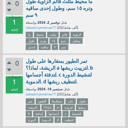
ما محيط مثلث قائم الزاوية طول
0
وتره ١٥ سم، وطول إحدى ساقيه
٩ سم
تصويتات
1
نوفمبر 2، 2024
سُئل
بواسطة
نقاط)
202ألف
(
tabashiryemenas17
إجابة
الزاوية
قائم
مثلث
محيط
ما
وطول
سم،
١٥
وتره
طول
سم
٩
ساقيه
إحدى
تمر الطيور بمنقارها على طول
0
الريشة، لماذا؟ a لتزييت ريشها. b
لتدفئة أجسامها. c لتنشيط الدورة
تصويتات
1
الدموية. d لتنظيف ريشها.
سبتمبر 16، 2024
سُئل
بواسطة
إجابة
نقاط)
202ألف
(
tabashiryemenas17
طول
على
بمنقارها
الطيور
تمر
ريشها
لتزييت
a
لماذا؟
الريشة،
لتنشيط
c
أجسامها
لتدفئة
b
لتنظيف
d
الدموية
الدورة