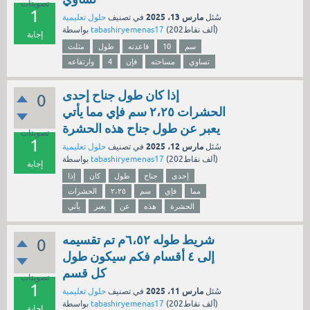
تصويتات
1
مارس 13، 2025
سُئل
في تصنيف
حلول تعليمية
نقاط)
202ألف
(
tabashiryemenas17
بواسطة
إجابة
سم
10
قاعدته
طول
مثلث
تساوي
مساحته
فإن
4
وارتفاعه
إذا كان طول جناح إحدى
0
الحشرات ٢،٢٥ سم فإي مما يأتي
يعبر عن طول جناح هذه الحشرة
تصويتات
1
مارس 12، 2025
سُئل
في تصنيف
حلول تعليمية
نقاط)
202ألف
(
tabashiryemenas17
بواسطة
إجابة
إحدى
جناح
طول
كان
إذا
مما
فإي
سم
٢،٢٥
الحشرات
الحشرة
هذه
عن
يعبر
يأتي
شريط طوله ٦،٥٢م تم تقسيمه
0
إلى ٤ أقسام فكم سيكون طول
كل قسم
تصويتات
1
مارس 11، 2025
سُئل
في تصنيف
حلول تعليمية
نقاط)
202ألف
(
tabashiryemenas17
بواسطة
إجابة