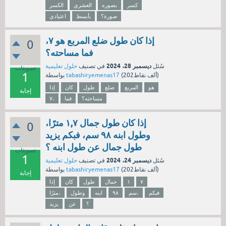
كسر
بصوره
العشري
الكسر
صورة؟
بأبسط
اعتيادي
إذا كان طول ضلع المربع هو ٧،
0
فما مساحته؟
ديسمبر 28، 2024
سُئل
في تصنيف
حلول تعليمية
تصويتات
1
نقاط)
202ألف
(
tabashiryemenas17
بواسطة
هو
المربع
ضلع
طول
كان
إذا
إجابة
مساحته؟
فما
٧،
إذا كان طول جمال ١,٧ مترًا،
0
وطول ابنه ٩٨ سم، فبكم يزيد
طول جمال عن طول ابنه ؟
تصويتات
1
ديسمبر 24، 2024
سُئل
في تصنيف
حلول تعليمية
نقاط)
202ألف
(
tabashiryemenas17
بواسطة
إجابة
٧
١
جمال
طول
كان
إذا
فبكم
سم،
٩٨
ابنه
وطول
مترًا،
؟
عن
يزيد