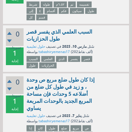
تقسيمه
تم
٦،٥٢م
طوله
شريط
طول
سيكون
فكم
أقسام
٤
إلى
قسم
كل
السبب العلمي الذي يفسر قصر
0
طول الحزازيات
مارس 10، 2025
سُئل
في تصنيف
حلول تعليمية
تصويتات
1
نقاط)
202ألف
(
tabashiryemenas17
بواسطة
قصر
يفسر
الذي
العلمي
السبب
إجابة
الحزازيات
طول
إذا كان طول ضلع مربع ص وحدة
0
، و زيد في طول كل ضلع من
أضلاعه 5 وحدات فإن مساحة
تصويتات
1
المربع الجديد بالوحدات المربعة
يساوي
إجابة
يناير 7، 2025
سُئل
في تصنيف
حلول تعليمية
نقاط)
202ألف
(
tabashiryemenas17
بواسطة
ص
مربع
ضلع
طول
كان
إذا