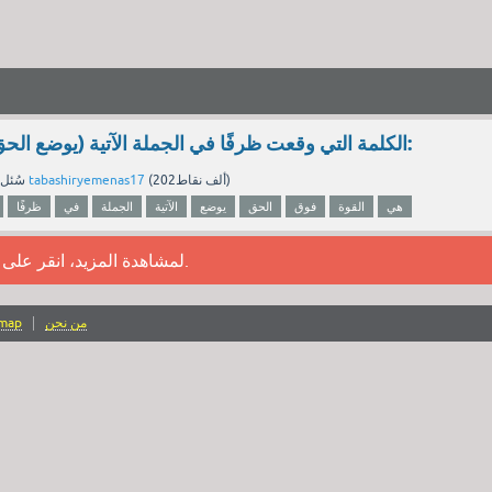
الكلمة التي وقعت ظرفًا في الجملة الآتية (يوضع الحق فوق القوة ) هي:
نقاط)
202ألف
(
tabashiryemenas17
بواسطة
سُئل
هي
القوة
فوق
الحق
يوضع
الآتية
الجملة
في
ظرفًا
.
لمشاهدة المزيد، انقر على
من نحن
emap