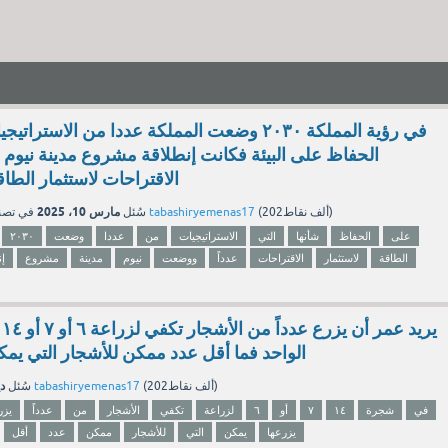
في رؤية المملكة ٢٠٣٠ وضعت المملكة عددا من الاست
الحفاظ على البيئة فكانت إنطلاقة مشروع مدينة نيوم
الاقتراحات لاستثمار الطاق
مارس 10، 2025
نقاط)
202ألف
(
tabashiryemenas17
بواسطة
سُئل
في تص
على
الحفاظ
شأنها
التي
الاستراتيجيات
من
عددا
وضعت
٢٠٣٠
الطاقة
لاستثمار
الاقتراحات
عدداً
ووضعت
نيوم
مدينة
مشروع
إن
ير
الواحد فما أقل عدد ممكن للأشجار التي يمك
دي
نقاط)
202ألف
(
tabashiryemenas17
بواسطة
سُئل
في
شجرة
١٤
٧
أو
٦
لزراعة
تكفي
الأشجار
من
عدداً
يزر
يزرعها
يمكن
التي
للأشجار
ممكن
عدد
أقل