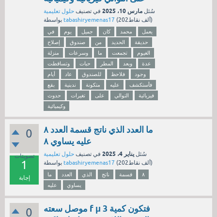
مارس 10، 2025
سُئل
في تصنيف
حلول تعليمية
نقاط)
202ألف
(
tabashiryemenas17
بواسطة
يعمل
محمد
كان
جميل
يوم
في
حديقة
الحديد
من
صندوق
إصلاح
الغيوم
تجمعت
ما
وسرعات
منزلة
عدة
وبعد
المطر
حبات
وتساقطت
وجود
فلاحظ
للصندوق
عاد
أيام
فأستكشف
عليه
متكونة
ندبنية
بقع
فيزيائية
التوالي
على
تغيرات
حدوث
وكيميائية
ما العدد الذي ناتج قسمة العدد ٨
0
عليه يساوي ٨
يناير 4، 2025
سُئل
في تصنيف
حلول تعليمية
تصويتات
1
نقاط)
202ألف
(
tabashiryemenas17
بواسطة
٨
قسمة
ناتج
الذي
العدد
ما
إجابة
يساوي
عليه
موصل سعته f μ 3 فتكون كمية
0