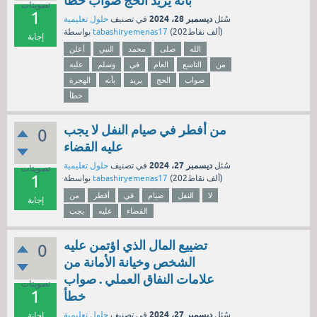
بأنه يريد الحج صواب خطأ
تصويتات
1
ديسمبر 28، 2024
سُئل
في تصنيف
حلول تعليمية
نقاط)
202ألف
(
tabashiryemenas17
بواسطة
إجابة
الله
صلى
محمد
النبي
أعلن
من
التاسع
العام
في
وسلم
عليه
صواب
الحج
يريد
بأنه
الهجرة
خطأ
من أفطر في صيام النفل لا يجب
0
عليه القضاء
ديسمبر 27، 2024
سُئل
في تصنيف
حلول تعليمية
تصويتات
1
نقاط)
202ألف
(
tabashiryemenas17
بواسطة
لا
النفل
صيام
في
أفطر
من
إجابة
القضاء
عليه
يجب
تضييع المال الذي اؤتمن عليه
0
الشخص وخيانة الأمانة من
علامات النفاق العملي . صواب
تصويتات
1
خطأ
ديسمبر 27، 2024
سُئل
في تصنيف
حلول تعليمية
إجابة