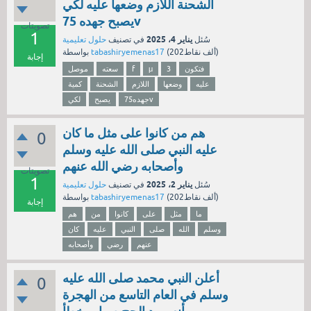
الشحنة اللازم وضعها عليه لكي
يصبح جهده 75v
تصويتات
1
يناير 4، 2025
سُئل
في تصنيف
حلول تعليمية
نقاط)
202ألف
(
tabashiryemenas17
بواسطة
إجابة
فتكون
3
μ
f
سعته
موصل
عليه
وضعها
اللازم
الشحنة
كمية
جهده75v
يصبح
لكي
هم من كانوا على مثل ما كان
0
عليه النبي صلى الله عليه وسلم
وأصحابه رضي الله عنهم
تصويتات
1
يناير 2، 2025
سُئل
في تصنيف
حلول تعليمية
نقاط)
202ألف
(
tabashiryemenas17
بواسطة
إجابة
ما
مثل
على
كانوا
من
هم
وسلم
الله
صلى
النبي
عليه
كان
عنهم
رضي
وأصحابه
أعلن النبي محمد صلى الله عليه
0
وسلم في العام التاسع من الهجرة