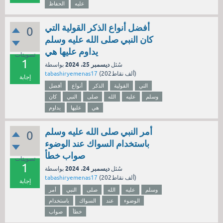
عليه
الحفاظ
أفضل أنواع الذكر القولية التي
0
كان النبي صلى الله عليه وسلم
يداوم عليها هي
تصويتات
1
ديسمبر 25، 2024
سُئل
بواسطة
نقاط)
202ألف
(
tabashiryemenas17
إجابة
التي
القولية
الذكر
أنواع
أفضل
وسلم
عليه
الله
صلى
النبي
كان
هي
عليها
يداوم
أمر النبي صلى الله عليه وسلم
0
باستخدام السواك عند الوضوء
صواب خطأ
تصويتات
1
ديسمبر 24، 2024
سُئل
بواسطة
نقاط)
202ألف
(
tabashiryemenas17
إجابة
وسلم
عليه
الله
صلى
النبي
أمر
الوضوء
عند
السواك
باستخدام
خطأ
صواب