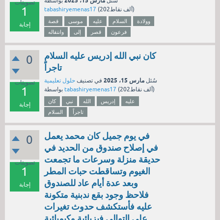
مارس 15، 2025
سُئل
بواسطة
تصويتات
1
نقاط)
202ألف
(
tabashiryemenas17
وولادة
السلام
عليه
موسى
قصة
إجابة
فرعون
قصر
إلى
وانتقاله
كان نبي الله إدريس عليه السلام
0
تاجراً
مارس 15، 2025
سُئل
في تصنيف
حلول تعليمية
تصويتات
1
نقاط)
202ألف
(
tabashiryemenas17
بواسطة
عليه
إدريس
الله
نبي
كان
إجابة
تاجراً
السلام
في يوم جميل كان محمد يعمل
0
في إصلاح صندوق من الحديد في
حديقة منزلة وسرعات ما تجمعت
تصويتات
1
الغيوم وتساقطت حبات المطر
وبعد عدة أيام عاد للصندوق
إجابة
فلاحظ وجود بقع ندبنية متكونة
عليه فأستكشف حدوث تغيرات
على التوالي فيزيائية وكيميائية