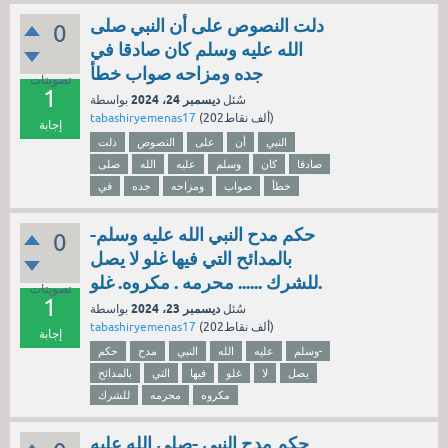
دلت النصوص على أن النبي صلى
0
الله عليه وسلم كان صادقا في
جده ومزاحه صواب خطأ
تصويتات
1
ديسمبر 24، 2024
سُئل
بواسطة
نقاط)
202ألف
(
tabashiryemenas17
إجابة
النبي
أن
على
النصوص
دلت
صادقا
كان
وسلم
عليه
الله
صلى
خطأ
صواب
ومزاحه
جده
في
حكم مدح النبي الله عليه وسلم-
0
بالمدائح التي فيها غلو لا يصل
للشرك ...... محرمه . مكروه. غلو.
تصويتات
1
ديسمبر 23، 2024
سُئل
بواسطة
نقاط)
202ألف
(
tabashiryemenas17
إجابة
وسلم-
عليه
الله
النبي
مدح
حكم
يصل
لا
غلو
فيها
التي
بالمدائح
مكروه
محرمه
للشرك
حكم مدح النبي -صلى الله عليه