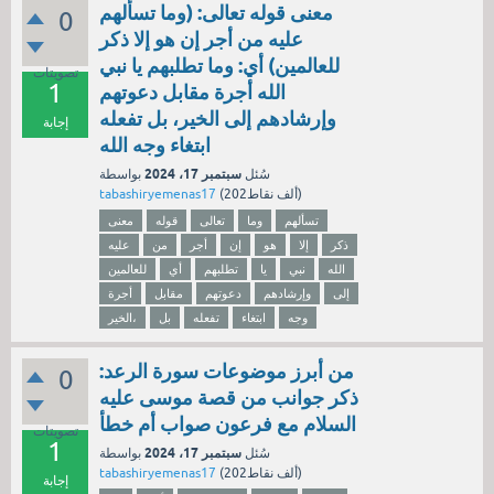
معنى قوله تعالى: (وما تسألهم
0
عليه من أجر إن هو إلا ذكر
للعالمين) أي: وما تطلبهم يا نبي
تصويتات
1
الله أجرة مقابل دعوتهم
وإرشادهم إلى الخير، بل تفعله
إجابة
ابتغاء وجه الله
سبتمبر 17، 2024
سُئل
بواسطة
نقاط)
202ألف
(
tabashiryemenas17
تسألهم
وما
تعالى
قوله
معنى
ذكر
إلا
هو
إن
أجر
من
عليه
الله
نبي
يا
تطلبهم
أي
للعالمين
إلى
وإرشادهم
دعوتهم
مقابل
أجرة
وجه
ابتغاء
تفعله
بل
الخير،
من أبرز موضوعات سورة الرعد:
0
ذكر جوانب من قصة موسى عليه
السلام مع فرعون صواب أم خطأ
تصويتات
1
سبتمبر 17، 2024
سُئل
بواسطة
نقاط)
202ألف
(
tabashiryemenas17
إجابة