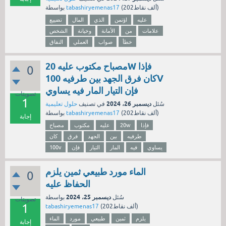
نقاط)
202ألف
(
tabashiryemenas17
بواسطة
عليه
اؤتمن
الذي
المال
تضييع
علامات
من
الأمانة
وخيانة
الشخص
خطأ
صواب
العملي
النفاق
مصباح مكتوب عليه 20W فإذا
0
كان فرق الجهد بين طرفيه 100V
فإن التيار المار فيه يساوي
تصويتات
1
ديسمبر 26، 2024
سُئل
في تصنيف
حلول تعليمية
نقاط)
202ألف
(
tabashiryemenas17
بواسطة
إجابة
فإذا
20w
عليه
مكتوب
مصباح
طرفيه
بين
الجهد
فرق
كان
يساوي
فيه
المار
التيار
فإن
100v
الماء مورد طبيعي ثمين يلزم
0
الحفاظ عليه
ديسمبر 25، 2024
سُئل
بواسطة
تصويتات
1
نقاط)
202ألف
(
tabashiryemenas17
يلزم
ثمين
طبيعي
مورد
الماء
إجابة