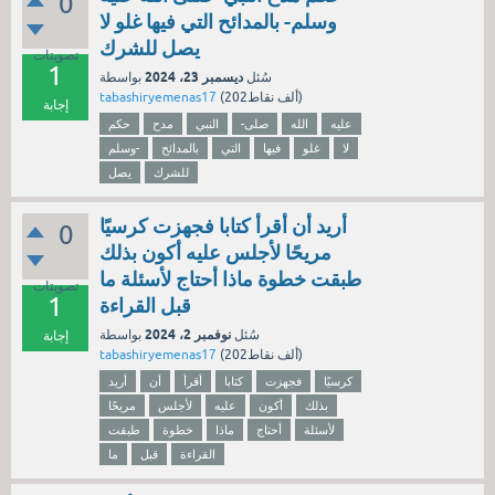
0
وسلم- بالمدائح التي فيها غلو لا
يصل للشرك
تصويتات
1
ديسمبر 23، 2024
سُئل
بواسطة
نقاط)
202ألف
(
tabashiryemenas17
إجابة
عليه
الله
-صلى
النبي
مدح
حكم
لا
غلو
فيها
التي
بالمدائح
وسلم-
للشرك
يصل
أريد أن أقرأ كتابا فجهزت كرسيًا
0
مريحًا لأجلس عليه أكون بذلك
طبقت خطوة ماذا أحتاج لأسئلة ما
تصويتات
1
قبل القراءة
نوفمبر 2، 2024
سُئل
بواسطة
إجابة
نقاط)
202ألف
(
tabashiryemenas17
كرسيًا
فجهزت
كتابا
أقرأ
أن
أريد
بذلك
أكون
عليه
لأجلس
مريحًا
لأسئلة
أحتاج
ماذا
خطوة
طبقت
القراءة
قبل
ما