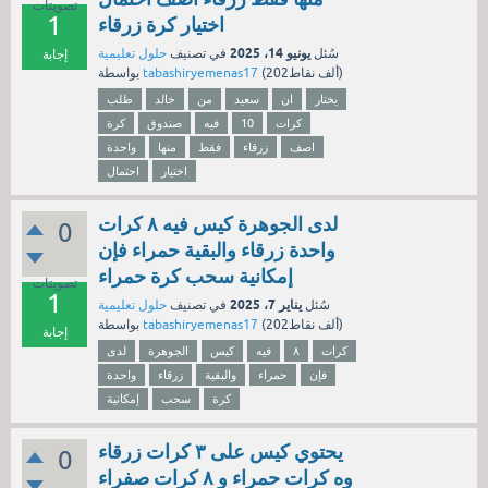
تصويتات
1
اختيار كرة زرقاء
يونيو 14، 2025
سُئل
في تصنيف
حلول تعليمية
إجابة
نقاط)
202ألف
(
tabashiryemenas17
بواسطة
يختار
ان
سعيد
من
خالد
طلب
كرات
10
فيه
صندوق
كرة
اصف
زرقاء
فقط
منها
واحدة
اختيار
احتمال
لدى الجوهرة كيس فيه ٨ كرات
0
واحدة زرقاء والبقية حمراء فإن
إمكانية سحب كرة حمراء
تصويتات
1
يناير 7، 2025
سُئل
في تصنيف
حلول تعليمية
نقاط)
202ألف
(
tabashiryemenas17
بواسطة
إجابة
كرات
٨
فيه
كيس
الجوهرة
لدى
فإن
حمراء
والبقية
زرقاء
واحدة
كرة
سحب
إمكانية
يحتوي كيس على ٣ كرات زرقاء
0
وه كرات حمراء و ۸ كرات صفراء