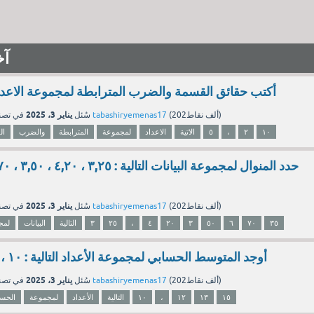
آخ
أكتب حقائق القسمة والضرب المترابطة لمجموعة الاعداد الاتية ٥ 
يناير 3، 2025
نقاط)
202ألف
(
tabashiryemenas17
بواسطة
سُئل
في تص
١٠
٢
،
٥
الاتية
الاعداد
لمجموعة
المترابطة
والضرب
ال
يناير 3، 2025
نقاط)
202ألف
(
tabashiryemenas17
بواسطة
سُئل
في تص
٣٥
٧٠
٦
٥٠
٣
٢۰
٤
،
۲٥
۳
التالية
البيانات
لمج
أوجد المتوسط الحسابي لمجموعة الأعداد التالية : ۱۰ ، ۱۲ ، ۱۰ ، ۱۳ ، ۱٥
يناير 3، 2025
نقاط)
202ألف
(
tabashiryemenas17
بواسطة
سُئل
في تص
۱٥
۱۳
۱۲
،
۱۰
التالية
الأعداد
لمجموعة
الحسا