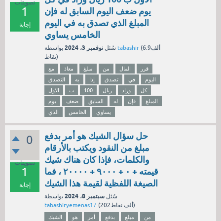
تصويتات
1
يوم ضعف اليوم السابق له فإن
المبلغ الذي تصدق به في اليوم
إجابة
الخامس يساوي
نوفمبر 3، 2024
6.9ألف
(
tabashir
بواسطة
سُئل
نقاط)
قرر
المال
من
مبلغ
معاذ
مع
اليوم
في
تصدق
إذا
به
التصدق
كل
وزاد
ريال
100
ب
الاول
المبلغ
فإن
له
السابق
ضعف
يوم
يساوي
الخامس
الذي
حل سؤال الشيك هو أمر بدفع
0
مبلغ من النقود ويكتب بالأرقام
والكلمات، فإذا كان هناك شيك
تصويتات
1
قيمته + ۰ + ۹۰۰۰ + ۲۰۰۰۰ ، فما
الصيغة اللفظية لقيمة هذا الشيك
إجابة
سبتمبر 8، 2024
سُئل
بواسطة
نقاط)
202ألف
(
tabashiryemenas17
من
مبلغ
بدفع
أمر
هو
الشيك