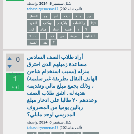
سبتمبر 6، 2024
سُئل
بواسطة
نقاط)
202ألف
(
tabashiryemenas17
من
مبلغ
بدفع
أمر
هو
الشيك
فإذا
والكلمات
بالأرقام
ويكتب
النقود
٦٠
۱
قيمته
شيك
هناك
كان
اللفظية
الصيغة
هي
فما
،
۷۰۰۰
؟
هذا
لقيمة
أراد طلاب الصف السادس
0
مساعدة زميلهم الذي احترق
منزله (بسبب استخدام شاحن
تصويتات
1
الهاتف النقال بطريقة غير سليمة)
، وذلك بجمع مبلغ مالي وتقديمه
إجابة
هدية له . اتفق طلاب الصف
وعددهم ۲۰ طالبا على ادخار مبلغ
ريالين يوميا من المصروف
المدرسي اوجد مايلي؟
سبتمبر 5، 2024
سُئل
بواسطة
نقاط)
202ألف
(
tabashiryemenas17