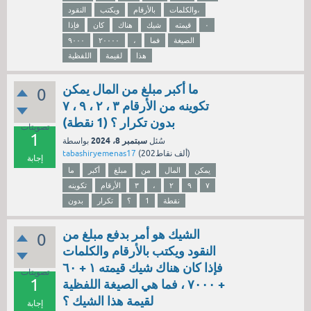
والكلمات،
بالأرقام
ويكتب
النقود
۰
قيمته
شيك
هناك
كان
فإذا
الصيغة
فما
،
۲۰۰۰۰
۹۰۰۰
هذا
لقيمة
اللفظية
ما أكبر مبلغ من المال يمكن
0
تكوينه من الأرقام ۳ ، ۲ ، ۹ ، ۷
بدون تكرار ؟ (1 نقطة)
تصويتات
1
سبتمبر 8، 2024
سُئل
بواسطة
نقاط)
202ألف
(
tabashiryemenas17
إجابة
يمكن
المال
من
مبلغ
أكبر
ما
۷
۹
۲
،
۳
الأرقام
تكوينه
نقطة
1
؟
تكرار
بدون
الشيك هو أمر بدفع مبلغ من
0
النقود ويكتب بالأرقام والكلمات
فإذا كان هناك شيك قيمته ۱ + ٦٠
تصويتات
1
+ ۷۰۰۰ ، فما هي الصيغة اللفظية
لقيمة هذا الشيك ؟
إجابة