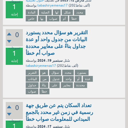
مارس 12، 2025
سُئل
في تصنيف
حلول تعليمية
تصويتات
1
نقاط)
202ألف
(
tabashiryemenas17
بواسطة
محدد
شكل
لها
الصلبة
المادة
إجابة
خطأ
أم
صواب
بها
خاص
التقرير هو سؤال محدد يستورد
0
البيانات من جدول واحد أو عدة
جداول بناءً على معايير محددة
تصويتات
1
صواب أم خطأ
سبتمبر 19، 2024
سُئل
بواسطة
إجابة
نقاط)
202ألف
(
tabashiryemenas17
يستورد
محدد
سؤال
هو
التقرير
عدة
أو
واحد
جدول
من
البيانات
محددة
معايير
على
بناءً
جداول
خطأ
صواب
تعداد السكان يتم عن طريق جهة
0
رسمية في زمن غير محدد بالجمع
الميداني للمعلومات صواب خطأ
تصويتات
1
سبتمبر 17، 2024
سُئل
بواسطة