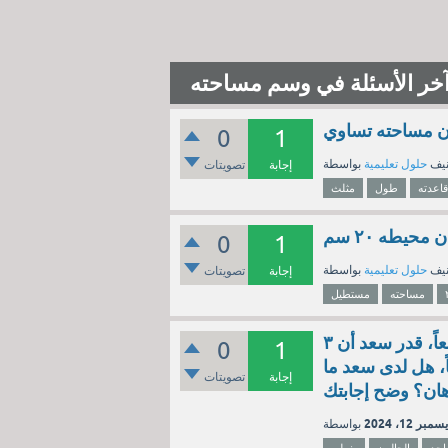
خر الأسئلة في وسم مساحته
0
1
نيف
حلول تعليمية
إجابة
تصويتات
قاعدته
طول
مثلث
0
1
نيف
حلول تعليمية
إجابة
تصويتات
مساحته
مستطيل
يغطي الجالون الواحد من الدهان سطحاً مساحته ٣٥ متراً مربعاً، قدر سعد أن ٣
0
1
 سطحاً مساحته ١٤٠ متراً مربعاً، هل لدى سعد ما
إجابة
تصويتات
سمبر 12، 2024
احد
الجالون
يغطي