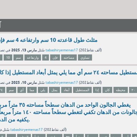
آ
مثلث طول قاعدته 10 سم وارتفاعه 4 سم فإن مساحته تساوي
مارس 13، 2025
نقاط)
202ألف
(
tabashiryemenas17
بواسطة
سُئل
في تص
تساوي
مساحته
فإن
4
وارتفاعه
سم
10
يل مساحته ٢٤ سم أي مما يلي يمثل أبعاد المستطيل إذا كان محيطه ٢٠ سم
مارس 10، 2025
نقاط)
202ألف
(
tabashiryemenas17
بواسطة
سُئل
في تص
٢٠
محيطه
كان
إذا
المستطيل
أبعاد
يمثل
يلي
مما
أي
سم
٢٤
جالونات من الدهان تكفي لتغطي
يكفيه من الدهان؟ وضح إجابتك.
دي
نقاط)
202ألف
(
tabashiryemenas17
بواسطة
سُئل
٣
أن
سعد
قدر
مربعاً،
متراً
٣٥
مساحته
سطحاً
الدهان
من
الو