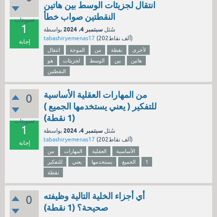
انتقال لجزيئات الوسط بين هاتين
النقطتين صواب خطأ
تصويتات
1
سبتمبر 4، 2024
سُئل
بواسطة
نقاط)
202ألف
(
tabashiryemenas17
إجابة
لآخرى
نقطة
من
الموجة
انتقال
هاتين
بين
الوسط
لجزيئات
هو
النقطتين
من المهارات العقلية الأساسية
0
للتفكير ( يعني يستخدمها الجميع )
(1 نقطة)
تصويتات
1
سبتمبر 4، 2024
سُئل
بواسطة
نقاط)
202ألف
(
tabashiryemenas17
إجابة
الأساسية
العقلية
المهارات
من
1
الجميع
يستخدمها
يعني
للتفكير
نقطة
أي أجزاء الخلية التالية وظيفته
0
صحيحة؟ (1 نقطة)