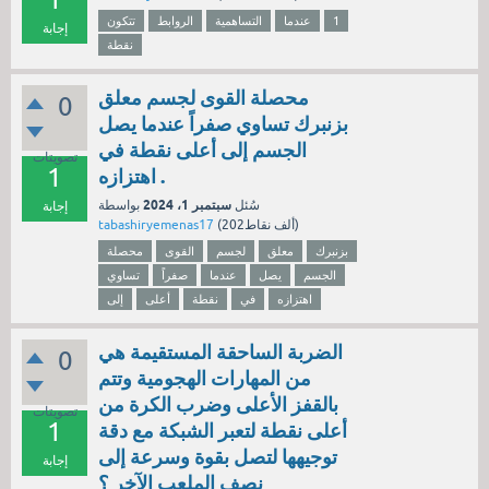
1
عندما
التساهمية
الروابط
تتكون
إجابة
نقطة
محصلة القوى لجسم معلق
0
بزنبرك تساوي صفراً عندما يصل
الجسم إلى أعلى نقطة في
تصويتات
1
اهتزازه .
سبتمبر 1، 2024
سُئل
بواسطة
إجابة
نقاط)
202ألف
(
tabashiryemenas17
بزنبرك
معلق
لجسم
القوى
محصلة
الجسم
يصل
عندما
صفراً
تساوي
اهتزازه
في
نقطة
أعلى
إلى
الضربة الساحقة المستقيمة هي
0
من المهارات الهجومية وتتم
بالقفز الأعلى وضرب الكرة من
تصويتات
1
أعلى نقطة لتعبر الشبكة مع دقة
توجيهها لتصل بقوة وسرعة إلى
إجابة
نصف الملعب الآخر ؟