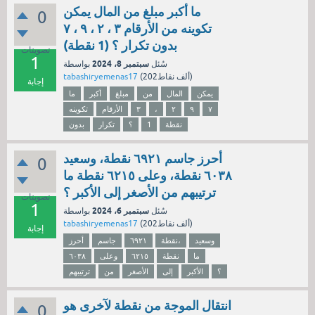
ما أكبر مبلغ من المال يمكن
0
تكوينه من الأرقام ۳ ، ۲ ، ۹ ، ۷
بدون تكرار ؟ (1 نقطة)
تصويتات
1
سبتمبر 8، 2024
سُئل
بواسطة
نقاط)
202ألف
(
tabashiryemenas17
إجابة
يمكن
المال
من
مبلغ
أكبر
ما
۷
۹
۲
،
۳
الأرقام
تكوينه
نقطة
1
؟
تكرار
بدون
أحرز جاسم ٦٩٢١ نقطة، وسعيد
0
٦٠٣٨ نقطة، وعلى ٦٢١٥ نقطة ما
ترتيبهم من الأصغر إلى الأكبر ؟
تصويتات
1
سبتمبر 6، 2024
سُئل
بواسطة
نقاط)
202ألف
(
tabashiryemenas17
إجابة
وسعيد
نقطة،
٦٩٢١
جاسم
أحرز
ما
نقطة
٦٢١٥
وعلى
٦٠٣٨
؟
الأكبر
إلى
الأصغر
من
ترتيبهم
انتقال الموجة من نقطة لآخرى هو
0