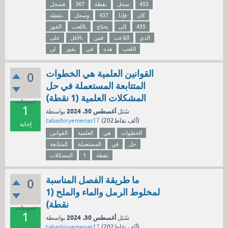
455
سجل
نقطة
367
فسجل
كان
فإذا
437
وسجل
نقطة،
435
إلى
يحتاج
باللعب
الفوز
الذي
اللاعب
فمن
الأقل،
على
اللعب
هذه
في
يفوز
لن
القوانين العلمية هي الخطوات
0
المتتابعة المستعملة في حل
المشكلات العلمية (1 نقطة)
تصويتات
1
أغسطس 30، 2024
سُئل
بواسطة
نقاط)
202ألف
(
tabashiryemenas17
إجابة
الخطوات
هي
العلمية
القوانين
حل
في
المستعملة
المتتابعة
نقطة
1
المشكلات
ما طريقة الفصل المناسبة
0
لمخلوط الرمل والماء والملح (1
نقطة)
تصويتات
1
أغسطس 30، 2024
سُئل
بواسطة
نقاط)
202ألف
(
tabashiryemenas17