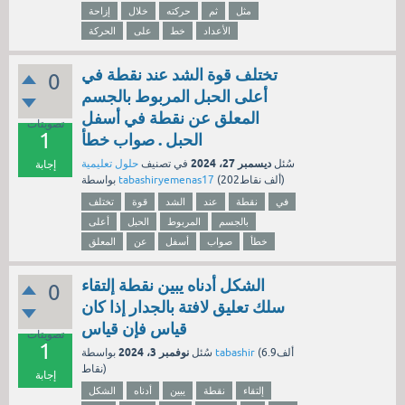
مثل
ثم
حركته
خلال
إزاحة
الأعداد
خط
على
الحركة
تختلف قوة الشد عند نقطة في
0
أعلى الحبل المربوط بالجسم
المعلق عن نقطة في أسفل
تصويتات
1
الحبل . صواب خطأ
ديسمبر 27، 2024
سُئل
في تصنيف
حلول تعليمية
إجابة
نقاط)
202ألف
(
tabashiryemenas17
بواسطة
في
نقطة
عند
الشد
قوة
تختلف
بالجسم
المربوط
الحبل
أعلى
خطأ
صواب
أسفل
عن
المعلق
الشكل أدناه يبين نقطة إلتقاء
0
سلك تعليق لافتة بالجدار إذا كان
قياس فإن قياس
تصويتات
1
نوفمبر 3، 2024
6.9ألف
(
tabashir
بواسطة
سُئل
نقاط)
إجابة
إلتقاء
نقطة
يبين
أدناه
الشكل