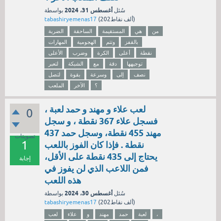
أغسطس 31، 2024
سُئل
بواسطة
نقاط)
202ألف
(
tabashiryemenas17
من
هي
المستقيمة
الساحقة
الضربة
بالقفز
وتتم
الهجومية
المهارات
نقطة
أعلى
الكرة
وضرب
الأعلى
توجيهها
دقة
مع
الشبكة
لتعبر
نصف
إلى
وسرعة
بقوة
لتصل
؟
الآخر
الملعب
لعب علاء و مهند و حمد لعبة ،
0
فسجل علاء 367 نقطة ، و سجل
مهند 455 نقطة، وسجل حمد 437
تصويتات
1
نقطة . فإذا كان الفوز باللعب
يحتاج إلى 435 نقطة على الأقل،
إجابة
فمن اللاعب الذي لن يفوز في
هذه اللعب
أغسطس 30، 2024
سُئل
بواسطة
نقاط)
202ألف
(
tabashiryemenas17
،
لعبة
حمد
مهند
و
علاء
لعب