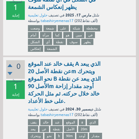
تصويتات
1
يظهر إنعكاس الشمعة
مارس 17، 2025
سُئل
في تصنيف
حلول تعليمية
إجابة
نقاط)
202ألف
(
tabashiryemenas17
بواسطة
مخططة
شبكة
على
شمعة
وضعت
في
مبين
هو
كما
مرآة
أمام
يظهر
سوف
نقطة
أي
الشكل
الشمعة
إنعكاس
يقف خالد عند الموقع A الذي يبعد
0
عن نقطة الأصل 20m ويتحرك
نحو الموقع B الذي يبعد عن نقطة
تصويتات
1
الأصل 90m أوجد مقدار إزاحة
خالد خلال حركته. ثم مثل الحركة
إجابة
على خط الأعداد.
ديسمبر 30، 2024
سُئل
في تصنيف
حلول تعليمية
نقاط)
202ألف
(
tabashiryemenas17
بواسطة
الذي
a
الموقع
عند
خالد
يقف
20m
الأصل
نقطة
عن
يبعد
مقدار
أوجد
90m
b
نحو
ويتحرك