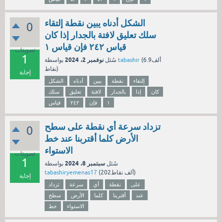
الشكل أدناه يبين نقطة إلتقاء
0
سلك تعليق لافتة بالجدار إذا كان
قياس ٢٤٢ فإن قياس ١
تصويتات
1
نوفمبر 2، 2024
6.9ألف
(
tabashir
بواسطة
سُئل
نقاط)
إجابة
إلتقاء
نقطة
يبين
أدناه
الشكل
كان
إذا
بالجدار
لافتة
تعليق
سلك
١
فإن
٢٤٢
قياس
تزداد سرعة أي نقطة على سطح
0
الأرض كلما أقتربنا عند خط
الاستواء
تصويتات
1
سبتمبر 8، 2024
سُئل
بواسطة
نقاط)
202ألف
(
tabashiryemenas17
إجابة
على
نقطة
أي
سرعة
تزداد
عند
أقتربنا
كلما
الأرض
سطح
الاستواء
خط