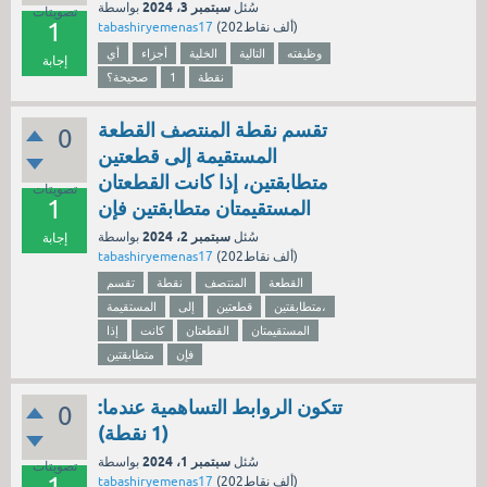
سبتمبر 3، 2024
سُئل
بواسطة
تصويتات
1
نقاط)
202ألف
(
tabashiryemenas17
وظيفته
التالية
الخلية
أجزاء
أي
إجابة
نقطة
1
صحيحة؟
تقسم نقطة المنتصف القطعة
0
المستقيمة إلى قطعتين
متطابقتين، إذا كانت القطعتان
تصويتات
1
المستقيمتان متطابقتين فإن
سبتمبر 2، 2024
سُئل
بواسطة
إجابة
نقاط)
202ألف
(
tabashiryemenas17
القطعة
المنتصف
نقطة
تقسم
متطابقتين،
قطعتين
إلى
المستقيمة
المستقيمتان
القطعتان
كانت
إذا
فإن
متطابقتين
تتكون الروابط التساهمية عندما:
0
(1 نقطة)
سبتمبر 1، 2024
سُئل
بواسطة
تصويتات
1
نقاط)
202ألف
(
tabashiryemenas17