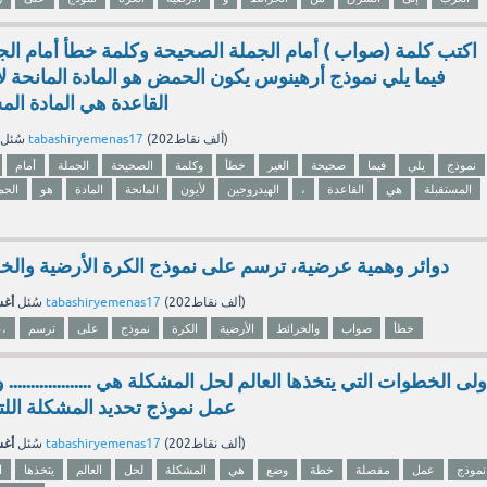
اكتب كلمة (صواب ) أمام الجملة الصحيحة وكلمة خطأ أمام الج
فيما يلي نموذج أرهينوس يكون الحمض هو المادة المانحة لأ
القاعدة هي المادة المس
نقاط)
202ألف
(
tabashiryemenas17
بواسطة
سُئل
نموذج
يلي
فيما
صحيحة
الغير
خطأ
وكلمة
الصحيحة
الجملة
أمام
المستقبلة
هي
القاعدة
،
الهيدروجين
لأيون
المانحة
المادة
هو
الح
دوائر وهمية عرضية، ترسم على نموذج الكرة الأرضية وال
أغسط
نقاط)
202ألف
(
tabashiryemenas17
بواسطة
سُئل
خطأ
صواب
والخرائط
الأرضية
الكرة
نموذج
على
ترسم
عرضية،
ولى الخطوات التي يتخذها العالم لحل المشكلة هي ................
عمل نموذج تحديد المشكلة اللت
أغسط
نقاط)
202ألف
(
tabashiryemenas17
بواسطة
سُئل
نموذج
عمل
مفصلة
خطة
وضع
هي
المشكلة
لحل
العالم
يتخذها
ا