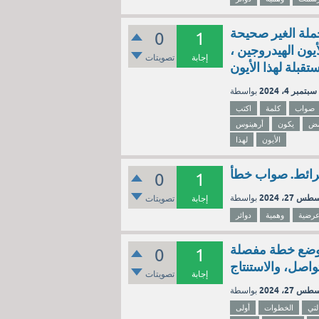
ملة الغير صحيحة
0
1
يون الهيدروجين ،
إجابة
تصويتات
تقبلة لهذا الأيون
سبتمبر 4، 2024
صواب
كلمة
اكتب
مض
يكون
أرهينوس
الأيون
لهذا
خرائط. صواب خطأ
0
1
س 27، 2024
إجابة
تصويتات
وهمية
دوائر
... وضع خطة مفصلة
0
1
واصل، والاستنتاج
إجابة
تصويتات
س 27، 2024
لتي
الخطوات
أولى