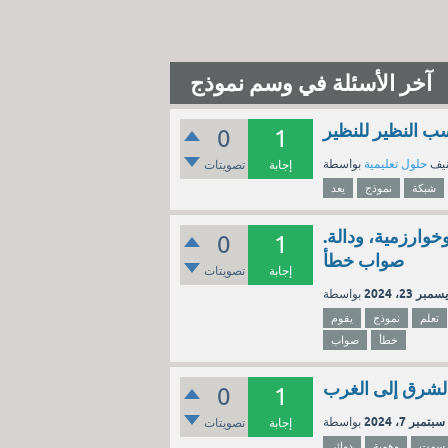
آخر الأسئلة في وسم نموذج
0
1
نيف
حلول تعليمية
إجابة
تصويتات
شبكة
نموذج
يعد
خوارزمية، ودالة.
0
1
صواب خطأ
إجابة
تصويتات
سمبر 23، 2024
تعلم
نموذج
يقوم
خطأ
صواب
0
1
سبتمبر 7، 2024
إجابة
تصويتات
سمت
وهمية
دوائر