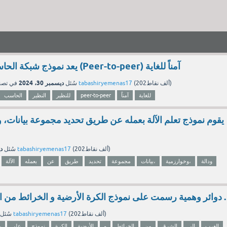
يعد نموذج شبكة الحاسب النظير للنظير (Peer-to-peer) آمناً للغاية
ديسمبر 30، 2024
نقاط)
202ألف
(
tabashiryemenas17
بواسطة
سُئل
في تص
للغاية
آمناً
peer-to-peer
للنظير
النظير
الحاسب
يقوم نموذج تعلم الآلة بعمله عن طريق تحديد مجموعة بيانات، و
دي
نقاط)
202ألف
(
tabashiryemenas17
بواسطة
سُئل
ودالة
وخوارزمية،
بيانات،
مجموعة
تحديد
طريق
عن
بعمله
الآلة
دوائر وهمية رسمت على نموذج الكرة الأرضية و الخرائط من الشرق إلى الغرب .
نقاط)
202ألف
(
tabashiryemenas17
بواسطة
سُئل
الغرب
إلى
الشرق
من
الخرائط
و
الأرضية
الكرة
نموذج
على
ر