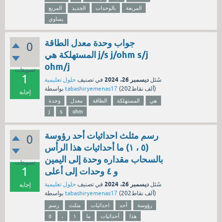
المربعة
بالوحدات
الجديد
المربع
يساوي
جواب وحدة معدل الطاقة
0
المستهلكة هي j/s j/ohm s/j
ohm/j
تصويتات
1
ديسمبر 26، 2024
سُئل
في تصنيف
حلول تعليمية
نقاط)
202ألف
(
tabashiryemenas17
بواسطة
إجابة
هي
المستهلكة
الطاقة
معدل
وحدة
j
s
ohm
رسم مثلث احداثيات أحد رؤوسة
0
(٥ ، ١) ما أحداثيات هذا الرأس
بالسحاب مقداره وحدة إلى اليمين
تصويتات
1
و ٤ وحدات إلى أعلى
ديسمبر 26، 2024
سُئل
في تصنيف
حلول تعليمية
إجابة
نقاط)
202ألف
(
tabashiryemenas17
بواسطة
رؤوسة
أحد
احداثيات
مثلث
رسم
هذا
أحداثيات
ما
١
،
٥