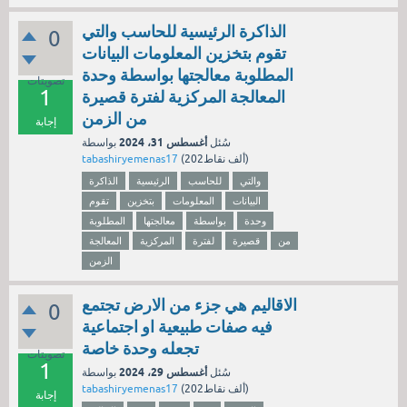
‏الذاكرة الرئيسية للحاسب والتي
0
تقوم بتخزين المعلومات البيانات
المطلوبة معالجتها بواسطة وحدة
تصويتات
1
المعالجة المركزية لفترة قصيرة
من الزمن
إجابة
أغسطس 31، 2024
سُئل
بواسطة
نقاط)
202ألف
(
tabashiryemenas17
والتي
للحاسب
الرئيسية
الذاكرة
البيانات
المعلومات
بتخزين
تقوم
وحدة
بواسطة
معالجتها
المطلوبة
من
قصيرة
لفترة
المركزية
المعالجة
الزمن
الاقاليم هي جزء من الارض تجتمع
0
فيه صفات طبيعية او اجتماعية
تجعله وحدة خاصة
تصويتات
1
أغسطس 29، 2024
سُئل
بواسطة
نقاط)
202ألف
(
tabashiryemenas17
إجابة