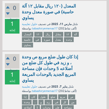
المعدل (١٢٠ ريال مقابل ١٢ آلة
0
حاسبة) في صورة معدل وحدة
يساوي
تصويتات
1
مارس 11، 2025
سُئل
في تصنيف
حلول تعليمية
نقاط)
202ألف
(
tabashiryemenas17
بواسطة
إجابة
آلة
١٢
مقابل
ريال
١٢٠
المعدل
وحدة
معدل
صورة
في
حاسبة
يساوي
إذا كان طول ضلع مربع ص وحدة
0
، و زيد في طول كل ضلع من
أضلاعه 5 وحدات فإن مساحة
تصويتات
1
المربع الجديد بالوحدات المربعة
يساوي
إجابة
يناير 7، 2025
سُئل
في تصنيف
حلول تعليمية
نقاط)
202ألف
(
tabashiryemenas17
بواسطة
ص
مربع
ضلع
طول
كان
إذا
من
كل
في
زيد
و
،
وحدة
مساحة
فإن
وحدات
5
أضلاعه