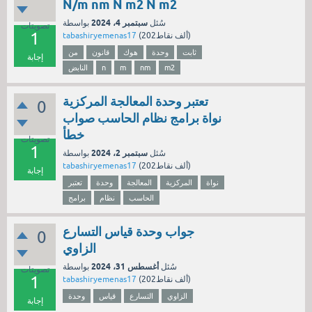
N/m nm N m2 N m2
سبتمبر 4، 2024
سُئل
بواسطة
تصويتات
1
نقاط)
202ألف
(
tabashiryemenas17
ثابت
وحدة
هوك
قانون
من
إجابة
m2
nm
m
n
النابض
تعتبر وحدة المعالجة المركزية
0
نواة برامج نظام الحاسب صواب
خطأ
تصويتات
1
سبتمبر 2، 2024
سُئل
بواسطة
نقاط)
202ألف
(
tabashiryemenas17
إجابة
نواة
المركزية
المعالجة
وحدة
تعتبر
الحاسب
نظام
برامج
جواب وحدة قياس التسارع
0
الزاوي
أغسطس 31، 2024
سُئل
بواسطة
تصويتات
1
نقاط)
202ألف
(
tabashiryemenas17
الزاوي
التسارع
قياس
وحدة
إجابة