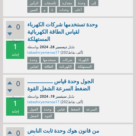
إلى
وحدة
مقداره
بالسحاب
الرأس
أعلى
وحدات
٤
و
اليمين
وحدة تستخدمها شركات الكهرباء
0
لقياس الطاقة الكهربائية
المستهلكة
تصويتات
1
ديسمبر 26، 2024
سُئل
بواسطة
نقاط)
202ألف
(
tabashiryemenas17
إجابة
الكهرباء
شركات
تستخدمها
وحدة
المستهلكة
الكهربائية
الطاقة
لقياس
الجول وحدة قياس .....................
0
الضغط السرعة الشغل القوة
سبتمبر 19، 2024
سُئل
بواسطة
تصويتات
1
نقاط)
202ألف
(
tabashiryemenas17
السرعة
الضغط
قياس
وحدة
الجول
إجابة
القوة
الشغل
من قانون هوك وحدة ثابت النابض
0