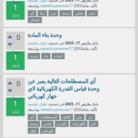
مارس 17، 2025
سُئل
في تصنيف
حلول تعليمية
تصويتات
1
نقاط)
202ألف
(
tabashiryemenas17
بواسطة
حجم
قياس
وحدة
يلي
مما
أي
إجابة
السائل
وحدة بناء المادة
0
مارس 17، 2025
سُئل
في تصنيف
حلول تعليمية
نقاط)
202ألف
(
tabashiryemenas17
بواسطة
تصويتات
1
المادة
بناء
وحدة
إجابة
أي المصطلحات التالية يعبر عن
0
وحدة قياس القدرة الكهربائية لاي
جهاز كهربائي
تصويتات
1
مارس 11، 2025
سُئل
في تصنيف
حلول تعليمية
نقاط)
202ألف
(
tabashiryemenas17
بواسطة
إجابة
عن
يعبر
التالية
المصطلحات
أي
لاي
الكهربائية
القدرة
قياس
وحدة
كهربائي
جهاز