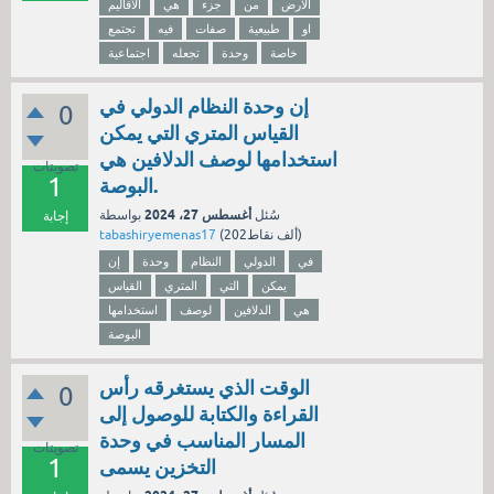
الارض
من
جزء
هي
الاقاليم
او
طبيعية
صفات
فيه
تجتمع
خاصة
وحدة
تجعله
اجتماعية
إن وحدة النظام الدولي في
0
القياس المتري التي يمكن
استخدامها لوصف الدلافين هي
تصويتات
1
البوصة.
أغسطس 27، 2024
سُئل
بواسطة
إجابة
نقاط)
202ألف
(
tabashiryemenas17
في
الدولي
النظام
وحدة
إن
يمكن
التي
المتري
القياس
هي
الدلافين
لوصف
استخدامها
البوصة
الوقت الذي يستغرقه رأس
0
القراءة والكتابة للوصول إلى
المسار المناسب في وحدة
تصويتات
1
التخزين يسمى