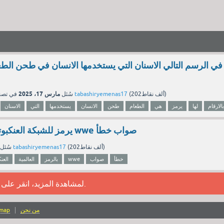
في الرسم التالي الاسنان التي يستخدمها الانسان في طحن الطع
مارس 17، 2025
نقاط)
202ألف
(
tabashiryemenas17
بواسطة
سُئل
في تص
بالارقام
لها
يرمز
هي
الطعام
طحن
الانسان
يستخدمها
التي
الاسنان
يرمز للشبكة العنكبوتية العالمية بالرمز wwe صواب خطأ
نقاط)
202ألف
(
tabashiryemenas17
بواسطة
سُئل
خطأ
صواب
wwe
بالرمز
العالمية
العنك
.
لمشاهدة المزيد، انقر على
من نحن
emap