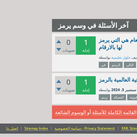
آخر الأسئلة في وسم يرمز
ام هي التي يرمز
0
1
لها بالارقام
إجابة
تصويتات
نيف
حلول تعليمية
التالي
الرسم
في
0
1
سبتمبر 3، 2024
إجابة
تصويتات
بوتية
للشبكة
يرمز
القائمة الكاملة للأسئلة
أو
الوسوم الشائعة
XML Sit
سياسة الخصوصية - Privacy Statement
Sitemap Index
اتصل بنا